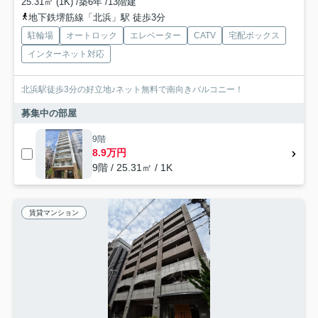
25.31㎡ (1K) /築6年 /13階建
地下鉄堺筋線「北浜」駅 徒歩3分
駐輪場
オートロック
エレベーター
CATV
宅配ボックス
インターネット対応
北浜駅徒歩3分の好立地♪ネット無料で南向きバルコニー！
募集中の部屋
9階
8.9万円
9階 / 25.31㎡ / 1K
賃貸マンション