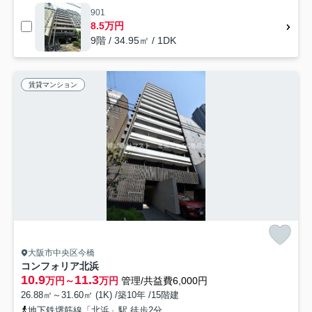
901
8.5万円
9階 / 34.95㎡ / 1DK
賃貸マンション
大阪市中央区今橋
コンフォリア北浜
10.9
11.3
万円～
万円
管理/共益費6,000円
26.88㎡～31.60㎡ (1K) /築10年 /15階建
地下鉄堺筋線「北浜」駅 徒歩2分