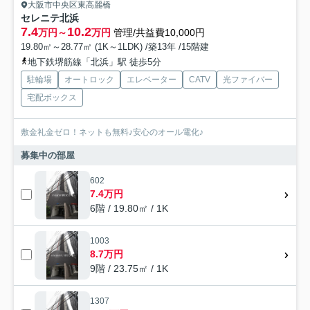
大阪市中央区東高麗橋
セレニテ北浜
7.4
10.2
万円～
万円
管理/共益費10,000円
19.80㎡～28.77㎡ (1K～1LDK) /築13年 /15階建
地下鉄堺筋線「北浜」駅 徒歩5分
駐輪場
オートロック
エレベーター
CATV
光ファイバー
宅配ボックス
敷金礼金ゼロ！ネットも無料♪安心のオール電化♪
募集中の部屋
602
7.4万円
6階 / 19.80㎡ / 1K
1003
8.7万円
9階 / 23.75㎡ / 1K
1307