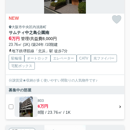
NEW
大阪市中央区内淡路町
サムティ中之島公園南
6
万円
管理/共益費8,000円
23.76㎡ (1K) /築24年 /10階建
地下鉄堺筋線「北浜」駅 徒歩7分
駐輪場
オートロック
エレベーター
CATV
光ファイバー
宅配ボックス
分譲賃貸★収納が多く使いやすい間取りの人気物件です♪
募集中の部屋
803
6万円
8階 / 23.76㎡ / 1K