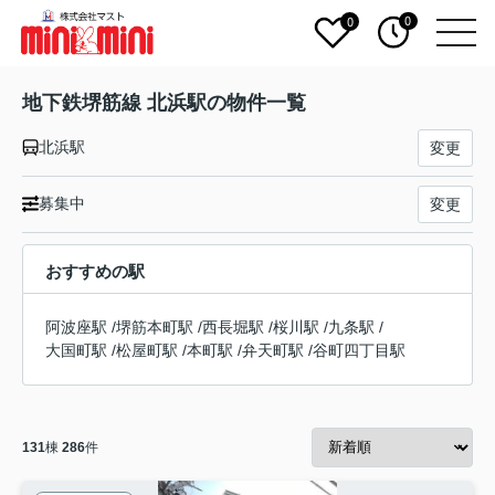
0
0
地下鉄堺筋線 北浜駅の物件一覧
北浜駅
変更
募集中
変更
おすすめの駅
阿波座駅
/
堺筋本町駅
/
西長堀駅
/
桜川駅
/
九条駅
/
大国町駅
/
松屋町駅
/
本町駅
/
弁天町駅
/
谷町四丁目駅
131
棟
286
件