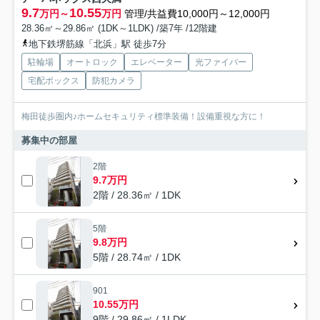
9.7
10.55
万円～
万円
管理/共益費10,000円～12,000円
28.36㎡～29.86㎡ (1DK～1LDK) /築7年 /12階建
地下鉄堺筋線「北浜」駅 徒歩7分
駐輪場
オートロック
エレベーター
光ファイバー
宅配ボックス
防犯カメラ
梅田徒歩圏内♪ホームセキュリティ標準装備！設備重視な方に！
募集中の部屋
2階
9.7万円
2階 / 28.36㎡ / 1DK
5階
9.8万円
5階 / 28.74㎡ / 1DK
901
10.55万円
9階 / 29.86㎡ / 1LDK