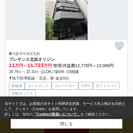
大阪市中央区瓦町
プレサンス北浜オリジン
11
11.723
万円～
万円
管理/共益費12,770円～13,000円
29.78㎡～32.33㎡ (1LDK) /築6年 /15階建
地下鉄堺筋線「北浜」駅 徒歩5分
駐輪場
オートロック
エレベーター
CATV
光ファイバー
宅配ボックス
当サイトでは、お客様の当サイト利用状況把握、サービス向上検討を目的と
北浜・堺筋本町徒歩5分！Wi-Fi無料の築浅分譲マンション★
して、クッキー（Cookie）を使用しています。
詳しくは、当社の
「Cookieの取扱いについて」
をご確認ください。
募集中の部屋
閉じる
検索条件を変更
まとめてお問い合わせ
メール
来店予約
電話
202