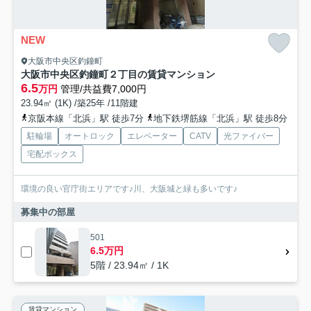
NEW
大阪市中央区釣鐘町
大阪市中央区釣鐘町２丁目の賃貸マンション
6.5
万円
管理/共益費7,000円
23.94㎡ (1K) /築25年 /11階建
京阪本線「北浜」駅 徒歩7分
地下鉄堺筋線「北浜」駅 徒歩8分
駐輪場
オートロック
エレベーター
CATV
光ファイバー
宅配ボックス
環境の良い官庁街エリアです♪川、大阪城と緑も多いです♪
募集中の部屋
501
6.5万円
5階 / 23.94㎡ / 1K
賃貸マンション