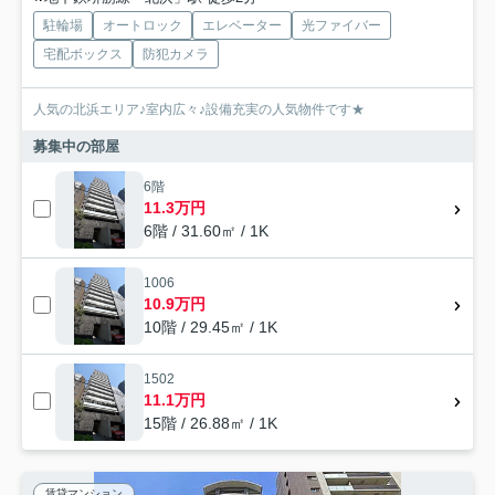
駐輪場
オートロック
エレベーター
光ファイバー
宅配ボックス
防犯カメラ
人気の北浜エリア♪室内広々♪設備充実の人気物件です★
募集中の部屋
6階
11.3万円
6階 / 31.60㎡ / 1K
1006
10.9万円
10階 / 29.45㎡ / 1K
1502
11.1万円
15階 / 26.88㎡ / 1K
賃貸マンション