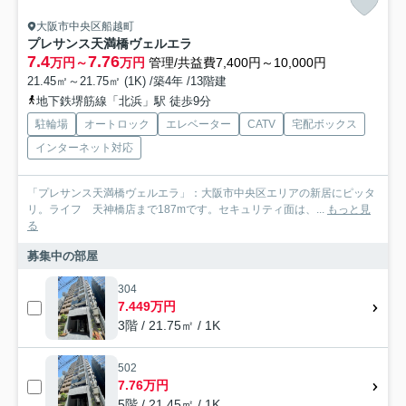
大阪市中央区船越町
プレサンス天満橋ヴェルエラ
7.4
7.76
万円～
万円
管理/共益費7,400円～10,000円
21.45㎡～21.75㎡ (1K) /築4年 /13階建
地下鉄堺筋線「北浜」駅 徒歩9分
駐輪場
オートロック
エレベーター
CATV
宅配ボックス
インターネット対応
「プレサンス天満橋ヴェルエラ」：大阪市中央区エリアの新居にピッタ
リ。ライフ 天神橋店まで187mです。セキュリティ面は、...
もっと見
る
募集中の部屋
304
7.449万円
3階 / 21.75㎡ / 1K
502
7.76万円
5階 / 21.45㎡ / 1K