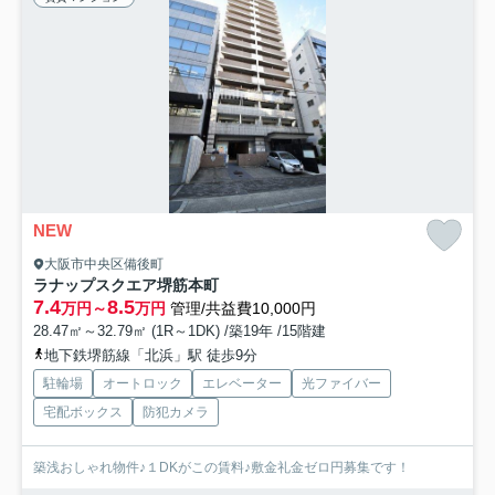
NEW
大阪市中央区備後町
ラナップスクエア堺筋本町
7.4
8.5
万円～
万円
管理/共益費10,000円
28.47㎡～32.79㎡ (1R～1DK) /築19年 /15階建
地下鉄堺筋線「北浜」駅 徒歩9分
駐輪場
オートロック
エレベーター
光ファイバー
宅配ボックス
防犯カメラ
築浅おしゃれ物件♪１DKがこの賃料♪敷金礼金ゼロ円募集です！