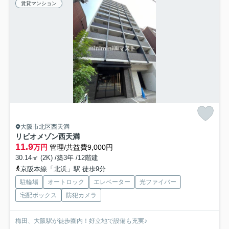
賃貸マンション
大阪市北区西天満
リビオメゾン西天満
11.9
万円
管理/共益費9,000円
30.14㎡ (2K) /築3年 /12階建
京阪本線「北浜」駅 徒歩9分
駐輪場
オートロック
エレベーター
光ファイバー
宅配ボックス
防犯カメラ
梅田、大阪駅が徒歩圏内！好立地で設備も充実♪