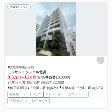
賃貸マンション
大阪市中央区今橋
モンサンミッシェル北浜
8.3
11
万円～
万円
管理/共益費10,000円
27.86㎡～31.12㎡ (1K) /築21年 /11階建
地下鉄堺筋線「北浜」駅 徒歩2分
京阪本線「北浜」駅 徒歩2分
駐輪場
オートロック
エレベーター
光ファイバー
宅配ボックス
防犯カメラ