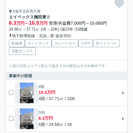
大阪市北区西天満
エイペックス梅田東Ⅱ
6.3
10.5
万円～
万円
管理/共益費7,000円～10,000円
24.68㎡～37.71㎡ (1K～1DK) /築23年 /15階建
地下鉄堺筋線「北浜」駅 徒歩10分
駐輪場
オートロック
エレベーター
CATV
光ファイバー
宅配ボックス
人気の北区エリア☆駅まで徒歩３分の駅近おすすめ物件です♪
募集中の部屋
4階
10.5万円
4階 / 37.71㎡ / 1DK
506
6.3万円
5階 / 24.68㎡ / 1K