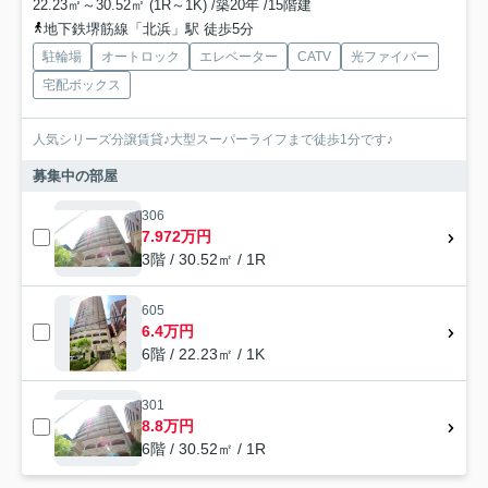
22.23㎡～30.52㎡ (1R～1K) /築20年 /15階建
地下鉄堺筋線「北浜」駅 徒歩5分
駐輪場
オートロック
エレベーター
CATV
光ファイバー
宅配ボックス
人気シリーズ分譲賃貸♪大型スーパーライフまで徒歩1分です♪
募集中の部屋
306
7.972万円
3階 / 30.52㎡ / 1R
605
6.4万円
6階 / 22.23㎡ / 1K
301
8.8万円
6階 / 30.52㎡ / 1R