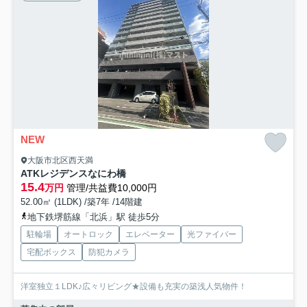
NEW
大阪市北区西天満
ATKレジデンスなにわ橋
15.4
万円
管理/共益費10,000円
52.00㎡ (1LDK) /築7年 /14階建
地下鉄堺筋線「北浜」駅 徒歩5分
駐輪場
オートロック
エレベーター
光ファイバー
宅配ボックス
防犯カメラ
洋室独立１LDK♪広々リビング★設備も充実の築浅人気物件！