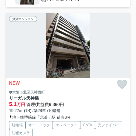
賃貸マンション
NEW
大阪市北区天神西町
リーガル天神橋
5.1
万円
管理/共益費6,360円
19.22㎡ (1R) /築28年 /10階建
地下鉄堺筋線「北浜」駅 徒歩8分
駐輪場
オートロック
エレベーター
CATV
光ファイバー
防犯カメラ