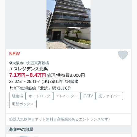
NEW
大阪市中央区東高麗橋
エスレジデンス北浜
7.1
8.4
万円～
万円
管理/共益費8,000円
22.02㎡～25.11㎡ (1K) /築13年 /14階建
地下鉄堺筋線「北浜」駅 徒歩6分
駐輪場
オートロック
エレベーター
CATV
光ファイバー
宅配ボックス
築浅人気物件☆ネット無料☆高級感のあるエントランスです♪
募集中の部屋