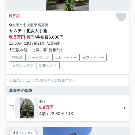
NEW
大阪市中央区東高麗橋
サムティ北浜大手通
6.9
万円
管理/共益費5,000円
22.60㎡ (1K) /築21年 /13階建
京阪本線「北浜」駅 徒歩6分
駐輪場
オートロック
エレベーター
光ファイバー
宅配ボックス
防犯カメラ
人気の北浜エリア♪南向き分譲賃貸です♪
募集中の部屋
403
6.9万円
4階 / 22.60㎡ / 1K
賃貸マンション