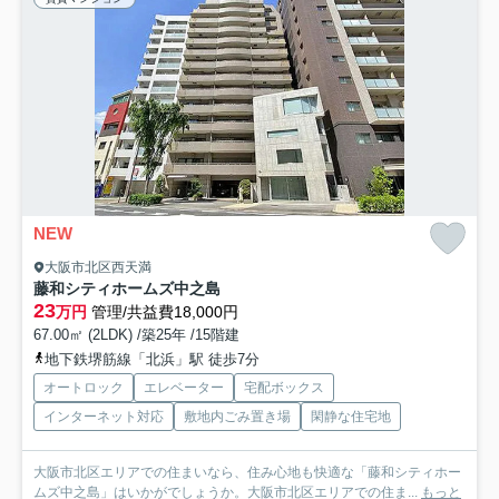
NEW
大阪市北区西天満
藤和シティホームズ中之島
23
万円
管理/共益費18,000円
67.00㎡ (2LDK) /築25年 /15階建
地下鉄堺筋線「北浜」駅 徒歩7分
オートロック
エレベーター
宅配ボックス
インターネット対応
敷地内ごみ置き場
閑静な住宅地
大阪市北区エリアでの住まいなら、住み心地も快適な「藤和シティホー
ムズ中之島」はいかがでしょうか。大阪市北区エリアでの住ま...
もっと