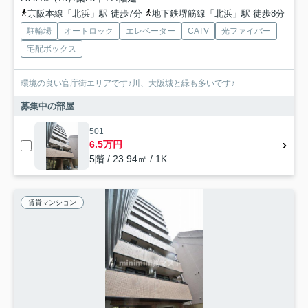
京阪本線「北浜」駅 徒歩7分
地下鉄堺筋線「北浜」駅 徒歩8分
駐輪場
オートロック
エレベーター
CATV
光ファイバー
宅配ボックス
環境の良い官庁街エリアです♪川、大阪城と緑も多いです♪
募集中の部屋
501
6.5万円
5階 / 23.94㎡ / 1K
賃貸マンション