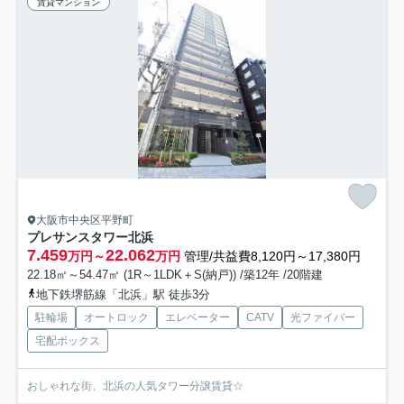
賃貸マンション
大阪市中央区平野町
プレサンスタワー北浜
7.459
22.062
万円～
万円
管理/共益費8,120円～17,380円
22.18㎡～54.47㎡ (1R～1LDK＋S(納戸)) /築12年 /20階建
地下鉄堺筋線「北浜」駅 徒歩3分
駐輪場
オートロック
エレベーター
CATV
光ファイバー
宅配ボックス
おしゃれな街、北浜の人気タワー分譲賃貸☆