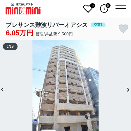
0
0
プレサンス難波リバーオアシス
空室1
6.05万円
管理/共益費 9,500円
1
/
19