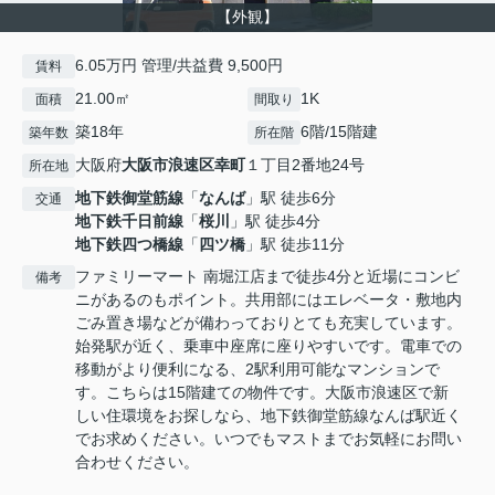
【外観】
6.05万円 管理/共益費 9,500円
賃料
21.00㎡
1K
面積
間取り
築18年
6階/15階建
築年数
所在階
大阪府
大阪市浪速区
幸町
１丁目2番地24号
所在地
地下鉄御堂筋線
「
なんば
」駅 徒歩6分
交通
地下鉄千日前線
「
桜川
」駅 徒歩4分
地下鉄四つ橋線
「
四ツ橋
」駅 徒歩11分
ファミリーマート 南堀江店まで徒歩4分と近場にコンビ
備考
ニがあるのもポイント。共用部にはエレベータ・敷地内
ごみ置き場などが備わっておりとても充実しています。
始発駅が近く、乗車中座席に座りやすいです。電車での
移動がより便利になる、2駅利用可能なマンションで
す。こちらは15階建ての物件です。大阪市浪速区で新
しい住環境をお探しなら、地下鉄御堂筋線なんば駅近く
でお求めください。いつでもマストまでお気軽にお問い
合わせください。