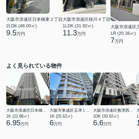
大阪市浪速区日本橋東２丁目
大阪市浪速区桜川４丁目
2LDK (48.00㎡)
1LDK (31.92㎡)
大阪市浪速区
9.5
11.3
1R (20.36㎡)
万円
万円
7
万円
よく見られている物件
大阪市浪速区日本橋東３丁目
大阪市東成区玉津１丁目
大阪市浪速区敷津西１丁目
1K (22.96㎡)
1K (25.62㎡)
1DK (30.92㎡)
1
6.95
6
6.6
万円
万円
万円