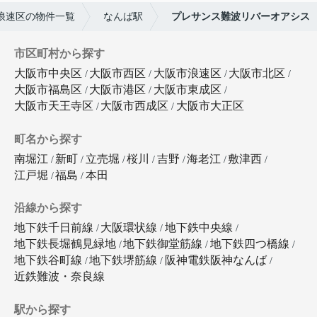
浪速区の物件一覧
なんば駅
プレサンス難波リバーオアシス
市区町村から探す
大阪市中央区
大阪市西区
大阪市浪速区
大阪市北区
大阪市福島区
大阪市港区
大阪市東成区
大阪市天王寺区
大阪市西成区
大阪市大正区
町名から探す
南堀江
新町
立売堀
桜川
吉野
海老江
敷津西
江戸堀
福島
本田
沿線から探す
地下鉄千日前線
大阪環状線
地下鉄中央線
地下鉄長堀鶴見緑地
地下鉄御堂筋線
地下鉄四つ橋線
地下鉄谷町線
地下鉄堺筋線
阪神電鉄阪神なんば
近鉄難波・奈良線
駅から探す