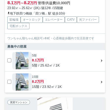
8.1
8.2
万円～
万円
管理/共益費10,000円
23.92㎡～25.62㎡ (1K) /築12年 /15階建
地下鉄四つ橋線「四ツ橋」駅 徒歩10分
駐輪場
オートロック
エレベーター
CATV
光ファイバー
宅配ボックス
ワンちゃん猫ちゃん相談可♪本町・心斎橋徒歩圏内で生活至便です
募集中の部屋
5階
8.1万円
5階 / 25.62㎡ / 1K
15階
8.2万円
15階 / 23.92㎡ / 1K
賃貸マンション