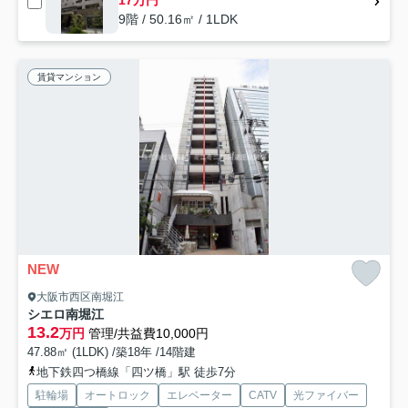
17万円
9階 / 50.16㎡ / 1LDK
賃貸マンション
NEW
大阪市西区南堀江
シエロ南堀江
13.2
万円
管理/共益費10,000円
47.88㎡ (1LDK) /築18年 /14階建
地下鉄四つ橋線「四ツ橋」駅 徒歩7分
駐輪場
オートロック
エレベーター
CATV
光ファイバー