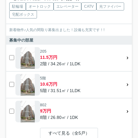
駐輪場
オートロック
エレベーター
CATV
光ファイバー
宅配ボックス
新着物件♪人気の間取り募集出ました！設備も充実です！!
募集中の部屋
205
11.5万円
2階 / 34.26㎡ / 1LDK
5階
10.6万円
5階 / 31.51㎡ / 1LDK
802
9万円
8階 / 26.80㎡ / 1DK
すべて見る（全5戸）