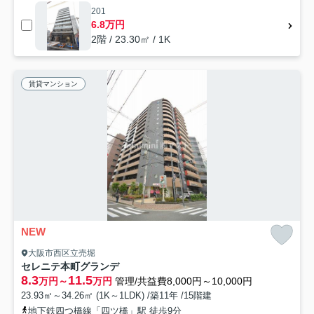
201
6.8万円
2階 / 23.30㎡ / 1K
賃貸マンション
NEW
大阪市西区立売堀
セレニテ本町グランデ
8.3
11.5
万円～
万円
管理/共益費8,000円～10,000円
23.93㎡～34.26㎡ (1K～1LDK) /築11年 /15階建
地下鉄四つ橋線「四ツ橋」駅 徒歩9分