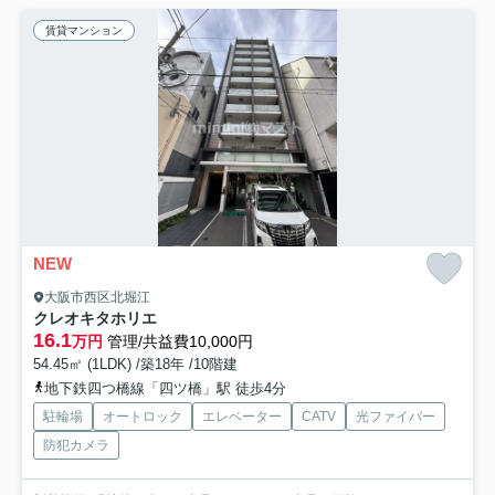
賃貸マンション
NEW
大阪市西区北堀江
クレオキタホリエ
16.1
万円
管理/共益費10,000円
54.45㎡ (1LDK) /築18年 /10階建
地下鉄四つ橋線「四ツ橋」駅 徒歩4分
駐輪場
オートロック
エレベーター
CATV
光ファイバー
防犯カメラ