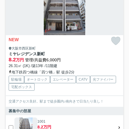
NEW
大阪市西区新町
ミヤレジデンス新町
8.2
万円
管理/共益費6,000円
26.31㎡ (1K) /築13年 /11階建
地下鉄四つ橋線「四ツ橋」駅 徒歩2分
駐輪場
オートロック
エレベーター
CATV
光ファイバー
宅配ボックス
交通アクセス良好。駅まで徒歩圏内♪南向きで日当たり良し！
募集中の部屋
1001
8.2万円