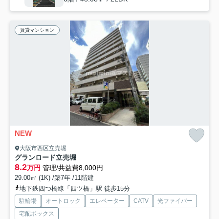
賃貸マンション
NEW
大阪市西区立売堀
グランロード立売堀
8.2
万円
管理/共益費8,000円
29.00㎡ (1K) /築7年 /11階建
地下鉄四つ橋線「四ツ橋」駅 徒歩15分
駐輪場
オートロック
エレベーター
CATV
光ファイバー
宅配ボックス