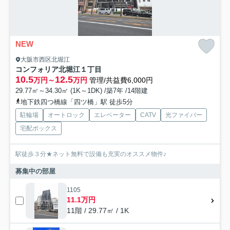
NEW
大阪市西区北堀江
コンフォリア北堀江１丁目
10.5
12.5
万円～
万円
管理/共益費6,000円
29.77㎡～34.30㎡ (1K～1DK) /築7年 /14階建
地下鉄四つ橋線「四ツ橋」駅 徒歩5分
駐輪場
オートロック
エレベーター
CATV
光ファイバー
宅配ボックス
駅徒歩３分★ネット無料で設備も充実のオススメ物件♪
募集中の部屋
1105
11.1万円
11階 / 29.77㎡ / 1K