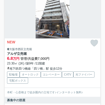
NEW
大阪市西区立売堀
アルザ立売堀
6.8
万円
管理/共益費7,000円
23.30㎡ (1K) /築9年 /11階建
地下鉄四つ橋線「四ツ橋」駅 徒歩12分
駐輪場
オートロック
エレベーター
CATV
光ファイバー
宅配ボックス
本町・心斎橋まで徒歩圏内の立地です♪インターネット無料♪
募集中の部屋