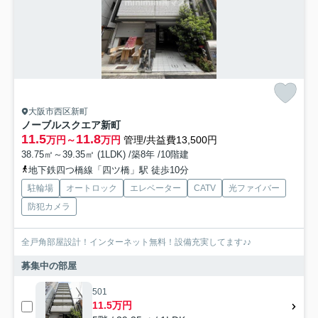
大阪市西区新町
ノーブルスクエア新町
11.5
11.8
万円～
万円
管理/共益費13,500円
38.75㎡～39.35㎡ (1LDK) /築8年 /10階建
地下鉄四つ橋線「四ツ橋」駅 徒歩10分
駐輪場
オートロック
エレベーター
CATV
光ファイバー
防犯カメラ
全戸角部屋設計！インターネット無料！設備充実してます♪♪
募集中の部屋
501
11.5万円