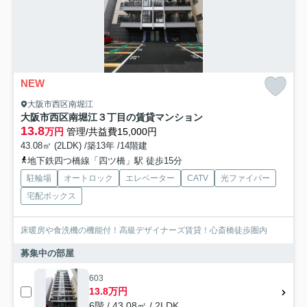
NEW
大阪市西区南堀江
大阪市西区南堀江３丁目の賃貸マンション
13.8
万円
管理/共益費15,000円
43.08㎡ (2LDK) /築13年 /14階建
地下鉄四つ橋線「四ツ橋」駅 徒歩15分
駐輪場
オートロック
エレベーター
CATV
光ファイバー
宅配ボックス
床暖房や食洗機の機能付！高級デザイナーズ賃貸！心斎橋徒歩圏内
募集中の部屋
603
13.8万円
6階 / 43.08㎡ / 2LDK