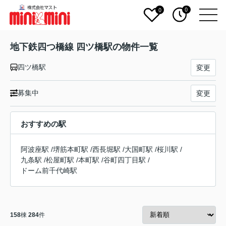
0
0
地下鉄四つ橋線 四ツ橋駅の物件一覧
四ツ橋駅
変更
募集中
変更
おすすめの駅
阿波座駅
/
堺筋本町駅
/
西長堀駅
/
大国町駅
/
桜川駅
/
九条駅
/
松屋町駅
/
本町駅
/
谷町四丁目駅
/
ドーム前千代崎駅
158
棟
284
件