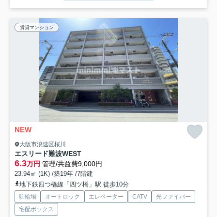
賃貸マンション
NEW
大阪市浪速区桜川
エスリード難波WEST
6.3
万円
管理/共益費9,000円
23.94㎡ (1K) /築19年 /7階建
地下鉄四つ橋線「四ツ橋」駅 徒歩10分
駐輪場
オートロック
エレベーター
CATV
光ファイバー
宅配ボックス