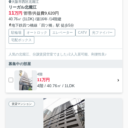
大阪市西区北堀江
リーガル北堀江
11
万円
管理/共益費9,620円
40.76㎡ (1LDK) /築16年 /14階建
地下鉄四つ橋線「四ツ橋」駅 徒歩5分
駐輪場
オートロック
エレベーター
CATV
光ファイバー
宅配ボックス
人気の北堀江、分譲賃貸空室でました♪2人入居可能、利便性良♪
募集中の部屋
4階
11万円
4階 / 40.76㎡ / 1LDK
賃貸マンション