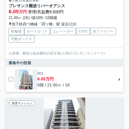
大阪市浪速区幸町
プレサンス難波リバーオアシス
6.05
万円
管理/共益費9,500円
21.00㎡ (1K) /築18年 /15階建
地下鉄四つ橋線「四ツ橋」駅 徒歩11分
駐輪場
オートロック
エレベーター
CATV
光ファイバー
宅配ボックス
心斎橋・難波も徒歩圏内の好立地♪人気のプレサンスシリーズ♪
募集中の部屋
601
6.05万円
6階 / 21.00㎡ / 1K
賃貸マンション