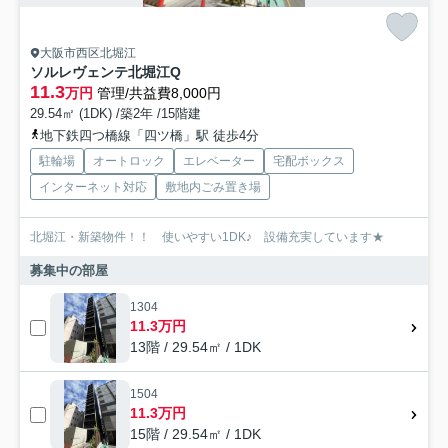
大阪市西区北堀江
ソルレヴェンテ北堀江Q
11.3
万円
管理/共益費8,000円
29.54㎡ (1DK) /築2年 /15階建
地下鉄四つ橋線「四ツ橋」駅 徒歩4分
駐輪場
オートロック
エレベーター
宅配ボックス
インターネット対応
敷地内ごみ置き場
北堀江・新築物件！！ 使いやすい1DK♪ 設備充実しています★
募集中の部屋
1304
11.3万円
13階 / 29.54㎡ / 1DK
1504
11.3万円
15階 / 29.54㎡ / 1DK