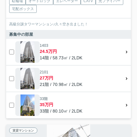
駐輪場
オートロック
エレベーター
CATV
光ファイバー
宅配ボックス
高級分譲タワーマンション♪久々空き出ました！
募集中の部屋
1403
24.5万円
14階 / 58.73㎡ / 2LDK
2101
27万円
21階 / 70.98㎡ / 2LDK
33階
35万円
33階 / 80.10㎡ / 2LDK
賃貸マンション