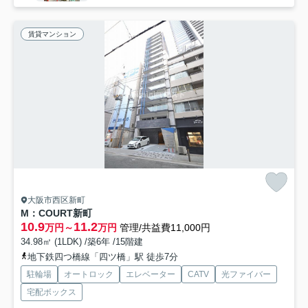
賃貸マンション
大阪市西区新町
M：COURT新町
10.9
11.2
万円～
万円
管理/共益費11,000円
34.98㎡ (1LDK) /築6年 /15階建
地下鉄四つ橋線「四ツ橋」駅 徒歩7分
駐輪場
オートロック
エレベーター
CATV
光ファイバー
宅配ボックス