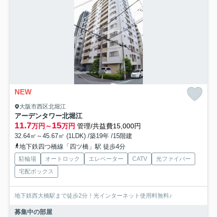
NEW
大阪市西区北堀江
アーデンタワー北堀江
11.7
15
万円～
万円
管理/共益費15,000円
32.64㎡～45.67㎡ (1LDK) /築19年 /15階建
地下鉄四つ橋線「四ツ橋」駅 徒歩4分
駐輪場
オートロック
エレベーター
CATV
光ファイバー
宅配ボックス
地下鉄西大橋駅まで徒歩2分！光インターネット使用料無料♪
募集中の部屋