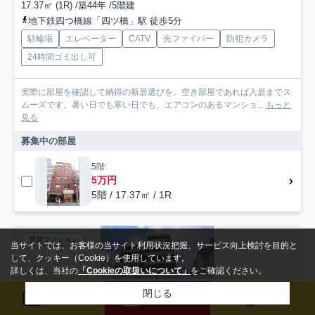
17.37㎡ (1R) /築44年 /5階建
地下鉄四つ橋線「四ツ橋」駅 徒歩5分
駐輪場
エレベーター
CATV
光ファイバー
防犯カメラ
24時間ゴミ出し可
実際に部屋を確認して納得の新居選びを。空き部屋であれば入居までス
ムーズです。暑い日でも寒い日でも、エアコンのあるマンショ...
もっと
見る
募集中の部屋
5階
5万円
5階 / 17.37㎡ / 1R
賃貸マンション
当サイトでは、お客様の当サイト利用状況把握、サービス向上検討を目的と
して、クッキー（Cookie）を使用しています。
詳しくは、当社の
「Cookieの取扱いについて」
をご確認ください。
閉じる
検索条件を変更
まとめてお問い合わせ
メール
来店予約
電話