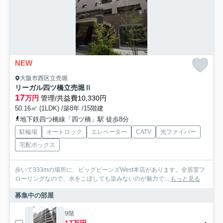
NEW
大阪市西区立売堀
リーガル四ツ橋立売堀Ⅱ
17
万円
管理/共益費10,330円
50.16㎡ (1LDK) /築8年 /15階建
地下鉄四つ橋線「四ツ橋」駅 徒歩8分
駐輪場
オートロック
エレベーター
CATV
光ファイバー
宅配ボックス
歩いて333mの場所に、ビッグビーンズWest本店があります。全居室フ
ローリングなので、水をこぼしても染みないのが魅力で...
もっと見る
募集中の部屋
9階