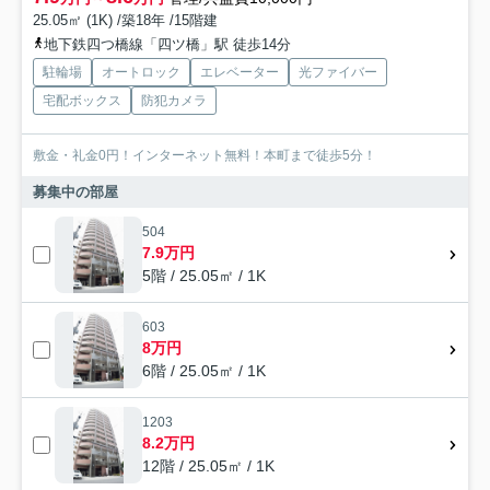
25.05㎡ (1K) /築18年 /15階建
地下鉄四つ橋線「四ツ橋」駅 徒歩14分
駐輪場
オートロック
エレベーター
光ファイバー
宅配ボックス
防犯カメラ
敷金・礼金0円！インターネット無料！本町まで徒歩5分！
募集中の部屋
504
7.9万円
5階 / 25.05㎡ / 1K
603
8万円
6階 / 25.05㎡ / 1K
1203
8.2万円
12階 / 25.05㎡ / 1K