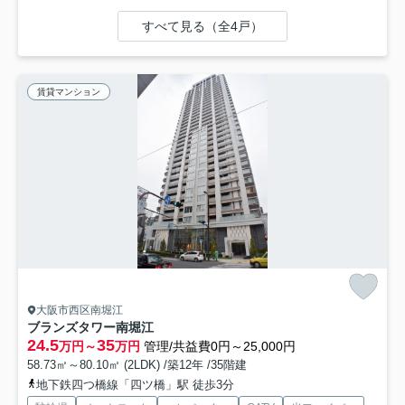
すべて見る（全4戸）
賃貸マンション
大阪市西区南堀江
ブランズタワー南堀江
24.5
35
万円～
万円
管理/共益費0円～25,000円
58.73㎡～80.10㎡ (2LDK) /築12年 /35階建
地下鉄四つ橋線「四ツ橋」駅 徒歩3分