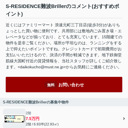
S-RESIDENCE難波Brillerのコメント(おすすめポ
イント)
近くにはファミリーマート 浪速元町三丁目店(徒歩3分)がありち
ょっとした買い物に便利です。共用部には敷地内ごみ置き場・エ
レベータなどが揃っており、とても充実しています。15階建ての
物件を是非ご覧ください。場所が平坦なのは、ランニングをする
上で抑えたいポイントですね。クレジットカードで初期費用がお
支払いいただけるので、決済の手間が軽減できます。地下鉄御堂
筋線大国町付近の賃貸情報を、当社スタッフが詳しくご紹介致し
ます。<daikokucho@must.ne.jp>からお気軽にご連絡ください。
お問い合わせ
無料
S-RESIDENCE難波Brillerの募集中物件
2階
7.5万円
2階 / 6.93坪(22.93㎡)