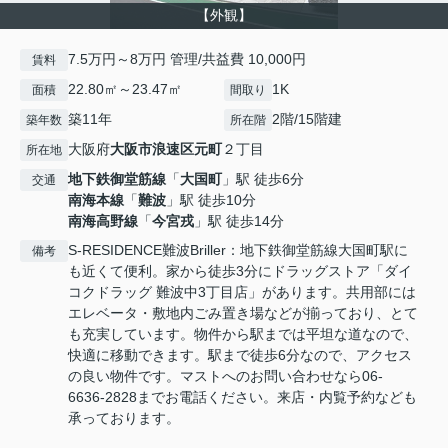
【外観】
7.5万円～8万円 管理/共益費 10,000円
賃料
22.80㎡～23.47㎡
1K
面積
間取り
築11年
2階/15階建
築年数
所在階
大阪府
大阪市浪速区
元町
２丁目
所在地
地下鉄御堂筋線
「
大国町
」駅 徒歩6分
交通
南海本線
「
難波
」駅 徒歩10分
南海高野線
「
今宮戎
」駅 徒歩14分
S-RESIDENCE難波Briller：地下鉄御堂筋線大国町駅に
備考
も近くて便利。家から徒歩3分にドラッグストア「ダイ
コクドラッグ 難波中3丁目店」があります。共用部には
エレベータ・敷地内ごみ置き場などが揃っており、とて
も充実しています。物件から駅までは平坦な道なので、
快適に移動できます。駅まで徒歩6分なので、アクセス
の良い物件です。マストへのお問い合わせなら06-
6636-2828までお電話ください。来店・内覧予約なども
承っております。