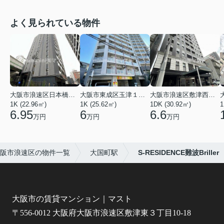
よく見られている物件
大阪市浪速区日本橋東３丁目
大阪市東成区玉津１丁目
大阪市浪速区敷津西１丁目
1K (22.96㎡)
1K (25.62㎡)
1DK (30.92㎡)
1
6.95
6
6.6
万円
万円
万円
阪市浪速区の物件一覧
大国町駅
S-RESIDENCE難波Briller
大阪市の賃貸マンション｜マスト
〒556-0012 大阪府大阪市浪速区敷津東３丁目10-18