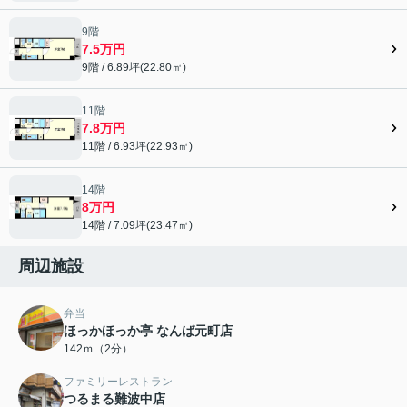
9階
7.5万円
9階 / 6.89坪(22.80㎡)
11階
7.8万円
11階 / 6.93坪(22.93㎡)
14階
8万円
14階 / 7.09坪(23.47㎡)
周辺施設
弁当
ほっかほっか亭 なんば元町店
142ｍ（2分）
ファミリーレストラン
つるまる難波中店