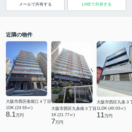
メールで共有する
LINEで共有する
近隣の物件
大阪市西区南堀江４丁目
大阪市西区九条３
1DK (24.55㎡)
1LDK (40.03㎡)
大阪市西区九条南３丁目
8.1
11
1K (21.77㎡)
万円
万円
7
万円