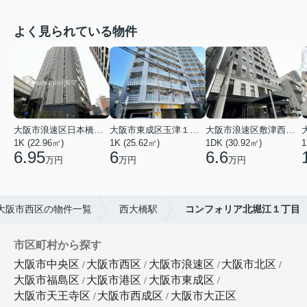
よく見られている物件
大阪市浪速区日本橋東３丁目
大阪市東成区玉津１丁目
大阪市浪速区敷津西１丁目
1K (22.96㎡)
1K (25.62㎡)
1DK (30.92㎡)
1
6.95
6
6.6
万円
万円
万円
大阪市西区の物件一覧
西大橋駅
コンフォリア北堀江１丁目
市区町村から探す
大阪市中央区
大阪市西区
大阪市浪速区
大阪市北区
大阪市福島区
大阪市港区
大阪市東成区
大阪市天王寺区
大阪市西成区
大阪市大正区