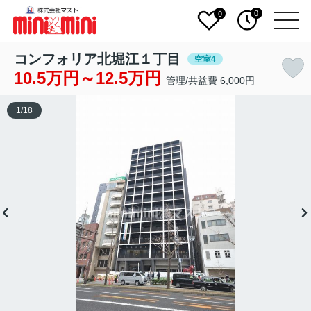
0
0
コンフォリア北堀江１丁目
空室4
10.5万円～12.5万円
管理/共益費 6,000円
1
/
18