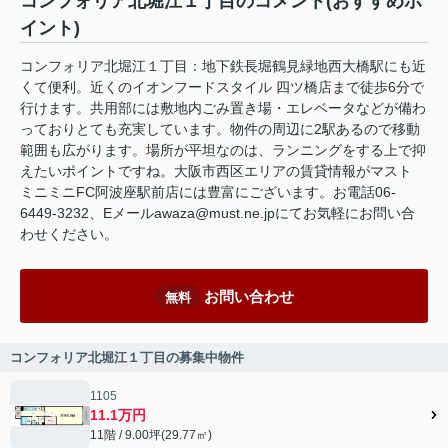
コンフォリア北堀江１丁目のコメント(おすすめポ
イント)
コンフォリア北堀江１丁目：地下鉄長堀鶴見緑地西大橋駅にも近
くて便利。近くのイオンフードスタイル 四ツ橋店まで徒歩6分で
行けます。共用部には敷地内ごみ置き場・エレベータなどが備わ
っておりとても充実しています。物件の周辺に2駅あるので移動
範囲も広がります。場所が平坦なのは、ランニングをする上で抑
えたいポイントですね。大阪市西区エリアの賃貸情報がマスト
ミニミニFC阿波座駅前店には豊富にございます。お電話06-
6449-3232、Eメールawaza@must.ne.jpにてお気軽にお問い合
わせください。
お問い合わせ
無料
コンフォリア北堀江１丁目の募集中物件
1105
11.1万円
11階 / 9.00坪(29.77㎡)