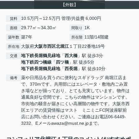
【外観】
10.5万円～12.5万円 管理/共益費 6,000円
賃料
29.77㎡～34.30㎡
1K
面積
間取り
築7年
11階/14階建
築年数
所在階
大阪府
大阪市西区
北堀江
１丁目22番地19号
所在地
地下鉄長堀鶴見緑地
「
西大橋
」駅 徒歩3分
交通
地下鉄四つ橋線
「
四ツ橋
」駅 徒歩5分
地下鉄長堀鶴見緑地
「
西長堀
」駅 徒歩10分
薬や日用品を買うのに便利なスギドラッグ 南堀江店ま
備考
で、370mです。共用部にはエレベータ・敷地内ごみ置
き場などが揃っており、とても充実しています。物件は
通風良好な空間です。こちらの物件はマンションです。
市街地の騒音が届きにくい高層階の物件です。大阪市西
区エリアの賃貸情報はマスト ミニミニFC阿波座駅前
店にお問い合わせください。ご連絡はお電話06-6449-
3232、Eメールawaza@must.ne.jpまで。