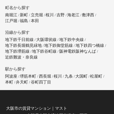
町名から探す
南堀江
新町
立売堀
桜川
吉野
海老江
敷津西
江戸堀
福島
本田
沿線から探す
地下鉄千日前線
大阪環状線
地下鉄中央線
地下鉄長堀鶴見緑地
地下鉄御堂筋線
地下鉄四つ橋線
地下鉄堺筋線
地下鉄谷町線
阪神電鉄阪神なんば
近鉄難波・奈良線
駅から探す
阿波座
堺筋本町
西長堀
桜川
九条
大国町
松屋町
本町
弁天町
谷町四丁目
大阪市の賃貸マンション｜マスト