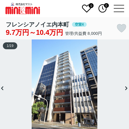
0
0
フレンシアノイエ内本町
空室4
9.7万円～10.4万円
管理/共益費 8,000円
1
/
19