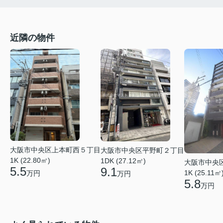
近隣の物件
大阪市中央区上本町西５丁目
大阪市中央区平野町２丁目
1K (22.80㎡)
1DK (27.12㎡)
大阪市中央
5.5
9.1
1K (25.11㎡
万円
万円
5.8
万円