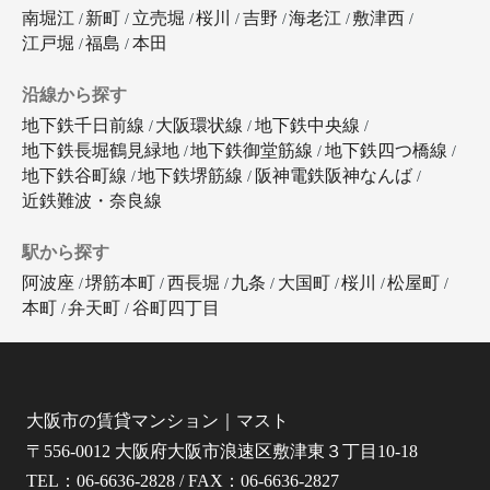
南堀江
新町
立売堀
桜川
吉野
海老江
敷津西
江戸堀
福島
本田
沿線から探す
地下鉄千日前線
大阪環状線
地下鉄中央線
地下鉄長堀鶴見緑地
地下鉄御堂筋線
地下鉄四つ橋線
地下鉄谷町線
地下鉄堺筋線
阪神電鉄阪神なんば
近鉄難波・奈良線
駅から探す
阿波座
堺筋本町
西長堀
九条
大国町
桜川
松屋町
本町
弁天町
谷町四丁目
大阪市の賃貸マンション｜マスト
〒556-0012 大阪府大阪市浪速区敷津東３丁目10-18
TEL：06-6636-2828 / FAX：06-6636-2827