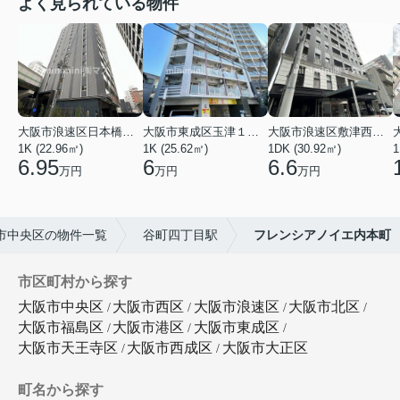
よく見られている物件
大阪市浪速区日本橋東３丁目
大阪市東成区玉津１丁目
大阪市浪速区敷津西１丁目
1K (22.96㎡)
1K (25.62㎡)
1DK (30.92㎡)
1
6.95
6
6.6
万円
万円
万円
市中央区の物件一覧
谷町四丁目駅
フレンシアノイエ内本町
市区町村から探す
大阪市中央区
大阪市西区
大阪市浪速区
大阪市北区
大阪市福島区
大阪市港区
大阪市東成区
大阪市天王寺区
大阪市西成区
大阪市大正区
町名から探す