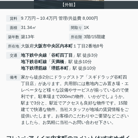
【外観】
9.7万円～10.4万円 管理/共益費 8,000円
賃料
31.34㎡
1K
面積
間取り
築13年
3階/15階建
築年数
所在階
大阪府
大阪市中央区
内本町
１丁目2番地8号
所在地
地下鉄中央線
「
谷町四丁目
」駅 徒歩3分
交通
地下鉄谷町線
「
天満橋
」駅 徒歩10分
地下鉄堺筋線
「
堺筋本町
」駅 徒歩10分
家から徒歩2分にドラッグストア「スギドラッグ谷町四
備考
丁目店」があります。共用部には敷地内ごみ置き場・エ
レベータなど様々な設備やサービスが揃っているので便
利です。駐車場まで200mの物件、いかがでしょうか。
駅まで3分と、駅近でアクセスも良好な物件です。15階
建てで快適な物件。当社スタッフが地域の賃貸情報をご
提供いたします。お客様のこだわりやご要望などござい
ましたら、お気軽に当社へお問い合わせ下さい。