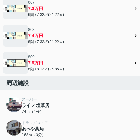
607
7.3万円
6階 / 7.32坪(24.22㎡)
808
7.4万円
8階 / 7.32坪(24.22㎡)
809
7.5万円
8階 / 8.12坪(26.85㎡)
周辺施設
スーパー
ライフ 塩草店
74ｍ（1分）
ドラッグストア
あべや薬局
168ｍ（3分）