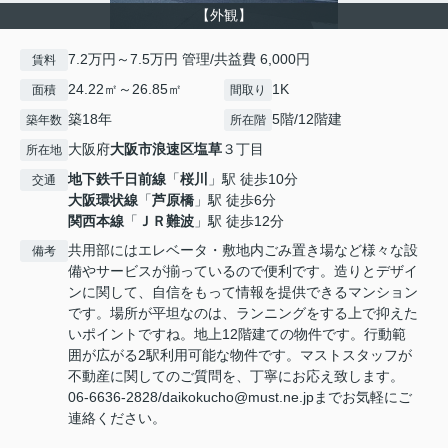
【外観】
7.2万円～7.5万円 管理/共益費 6,000円
賃料
24.22㎡～26.85㎡
1K
面積
間取り
築18年
5階/12階建
築年数
所在階
大阪府
大阪市浪速区
塩草
３丁目
所在地
地下鉄千日前線
「
桜川
」駅 徒歩10分
交通
大阪環状線
「
芦原橋
」駅 徒歩6分
関西本線
「
ＪＲ難波
」駅 徒歩12分
共用部にはエレベータ・敷地内ごみ置き場など様々な設
備考
備やサービスが揃っているので便利です。造りとデザイ
ンに関して、自信をもって情報を提供できるマンション
です。場所が平坦なのは、ランニングをする上で抑えた
いポイントですね。地上12階建ての物件です。行動範
囲が広がる2駅利用可能な物件です。マストスタッフが
不動産に関してのご質問を、丁寧にお応え致します。
06-6636-2828/daikokucho@must.ne.jpまでお気軽にご
連絡ください。