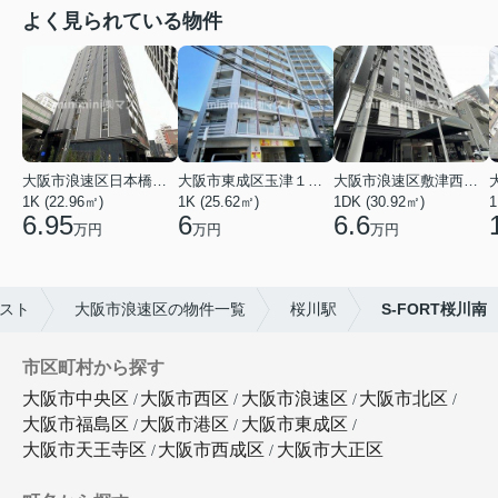
よく見られている物件
大阪市浪速区日本橋東３丁目
大阪市東成区玉津１丁目
大阪市浪速区敷津西１丁目
1K (22.96㎡)
1K (25.62㎡)
1DK (30.92㎡)
1
6.95
6
6.6
万円
万円
万円
スト
大阪市浪速区の物件一覧
桜川駅
S-FORT桜川南
市区町村から探す
大阪市中央区
大阪市西区
大阪市浪速区
大阪市北区
大阪市福島区
大阪市港区
大阪市東成区
大阪市天王寺区
大阪市西成区
大阪市大正区