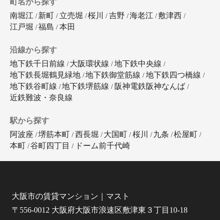
町名から探す
南堀江
新町
立売堀
桜川
吉野
海老江
敷津西
江戸堀
福島
本田
沿線から探す
地下鉄千日前線
大阪環状線
地下鉄中央線
地下鉄長堀鶴見緑地
地下鉄御堂筋線
地下鉄四つ橋線
地下鉄谷町線
地下鉄堺筋線
阪神電鉄阪神なんば
近鉄難波・奈良線
駅から探す
阿波座
堺筋本町
西長堀
大国町
桜川
九条
松屋町
本町
谷町四丁目
ドーム前千代崎
大阪市の賃貸マンション｜マスト
〒556-0012 大阪府大阪市浪速区敷津東３丁目10-18