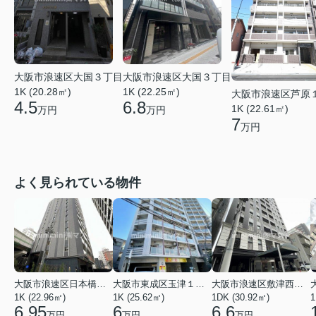
大阪市浪速区大国３丁目
大阪市浪速区大国３丁目
1K (20.28㎡)
1K (22.25㎡)
大阪市浪速区芦原
4.5
6.8
1K (22.61㎡)
万円
万円
7
万円
よく見られている物件
大阪市浪速区日本橋東３丁目
大阪市東成区玉津１丁目
大阪市浪速区敷津西１丁目
1K (22.96㎡)
1K (25.62㎡)
1DK (30.92㎡)
1
6.95
6
6.6
万円
万円
万円