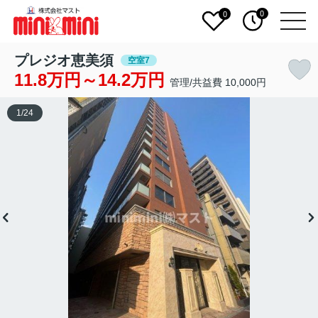
0
0
プレジオ恵美須
空室7
11.8万円～14.2万円
管理/共益費 10,000円
1
/
24