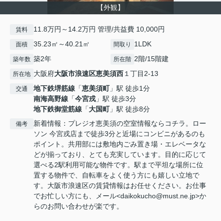
【外観】
11.8万円～14.2万円 管理/共益費 10,000円
賃料
35.23㎡～40.21㎡
1LDK
面積
間取り
築2年
2階/15階建
築年数
所在階
大阪府
大阪市浪速区
恵美須西
１丁目2-13
所在地
地下鉄堺筋線
「
恵美須町
」駅 徒歩1分
交通
南海高野線
「
今宮戎
」駅 徒歩3分
地下鉄御堂筋線
「
大国町
」駅 徒歩8分
新着情報：プレジオ恵美須の空室情報ならコチラ。ロー
備考
ソン 今宮戎店まで徒歩3分と近場にコンビニがあるのも
ポイント。共用部には敷地内ごみ置き場・エレベータな
どが揃っており、とても充実しています。目的に応じて
選べる2駅利用可能な物件です。駅まで平坦な場所に位
置する物件で、自転車をよく使う方にも嬉しい立地で
す。大阪市浪速区の賃貸情報はお任せください。お仕事
でお忙しい方にも、メール<daikokucho@must.ne.jp>か
らのお問い合わせが楽です。