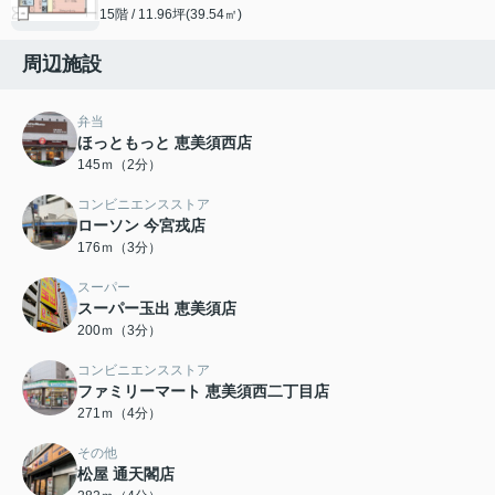
15階 / 11.96坪(39.54㎡)
周辺施設
弁当
ほっともっと 恵美須西店
145ｍ（2分）
コンビニエンスストア
ローソン 今宮戎店
176ｍ（3分）
スーパー
スーパー玉出 恵美須店
200ｍ（3分）
コンビニエンスストア
ファミリーマート 恵美須西二丁目店
271ｍ（4分）
その他
松屋 通天閣店