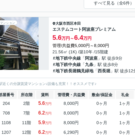
すべて見る（全6件）
マンション
大阪市西区
本田
エステムコート阿波座プレミアム
5.6
6.4
万円～
万円
管理/共益費5,000円～8,000円
21.56㎡ (1K) /築10年 /15階建
地下鉄中央線
「
阿波座
」駅 徒歩9分
地下鉄中央線
「
九条
」駅 徒歩8分
地下鉄長堀鶴見緑地
「
西長堀
」駅 徒歩12
駅近くの分譲賃貸マンション♪設備も充実！！オススメです♪
部屋番号
所在階
賃料
管理費・共益費
敷金/保証金
礼金
5.6
204
2階
8,000円
0ヶ月
1ヶ月
万円
6.2
708
7階
8,000円
0ヶ月
1ヶ月
万円
5.9
1108
11階
8,000円
0ヶ月
1ヶ月
万円
6.2
1207
12階
6,290円
0ヶ月
0ヶ月
万円