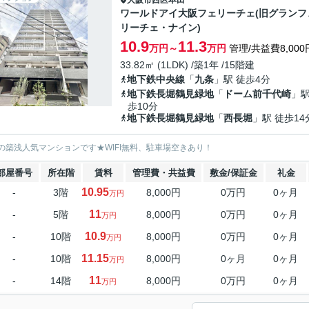
大阪市西区
本田
ワールドアイ大阪フェリーチェ(旧グランフ
リーチェ・ナイン)
10.9
11.3
万円～
万円
管理/共益費8,000
33.82㎡ (1LDK) /築1年 /15階建
地下鉄中央線
「
九条
」駅 徒歩4分
地下鉄長堀鶴見緑地
「
ドーム前千代崎
」駅
歩10分
地下鉄長堀鶴見緑地
「
西長堀
」駅 徒歩14
の築浅人気マンションです★WIFI無料、駐車場空きあり！
部屋番号
所在階
賃料
管理費・共益費
敷金/保証金
礼金
10.95
-
3階
8,000円
0万円
0ヶ月
万円
11
-
5階
8,000円
0万円
0ヶ月
万円
10.9
-
10階
8,000円
0万円
0ヶ月
万円
11.15
-
10階
8,000円
0ヶ月
0ヶ月
万円
11
-
14階
8,000円
0万円
0ヶ月
万円