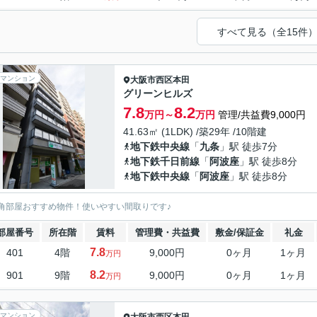
すべて見る（全15件
マンション
大阪市西区
本田
グリーンヒルズ
7.8
8.2
万円～
万円
管理/共益費9,000円
41.63㎡ (1LDK) /築29年 /10階建
地下鉄中央線
「
九条
」駅 徒歩7分
地下鉄千日前線
「
阿波座
」駅 徒歩8分
地下鉄中央線
「
阿波座
」駅 徒歩8分
角部屋おすすめ物件！使いやすい間取りです♪
部屋番号
所在階
賃料
管理費・共益費
敷金/保証金
礼金
7.8
401
4階
9,000円
0ヶ月
1ヶ月
万円
8.2
901
9階
9,000円
0ヶ月
1ヶ月
万円
マンション