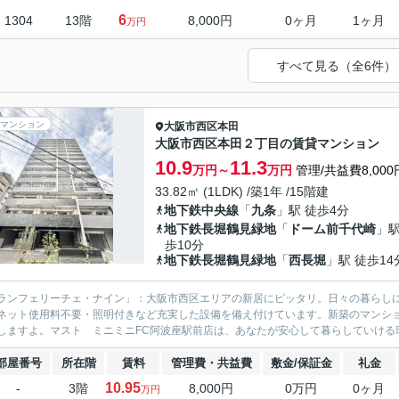
6
1304
13階
8,000円
0ヶ月
1ヶ月
万円
すべて見る（全6件）
マンション
大阪市西区
本田
大阪市西区本田２丁目の賃貸マンション
10.9
11.3
万円～
万円
管理/共益費8,000
33.82㎡ (1LDK) /築1年 /15階建
地下鉄中央線
「
九条
」駅 徒歩4分
地下鉄長堀鶴見緑地
「
ドーム前千代崎
」駅
歩10分
地下鉄長堀鶴見緑地
「
西長堀
」駅 徒歩14
ランフェリーチェ・ナイン」：大阪市西区エリアの新居にピッタリ。日々の暮らしに便
ネット使用料不要・照明付きなど充実した設備を備え付けています。新築のマンシ
しますよ。マスト ミニミニFC阿波座駅前店は、あなたが安心して暮らしていける環
部屋番号
所在階
賃料
管理費・共益費
敷金/保証金
礼金
10.95
-
3階
8,000円
0万円
0ヶ月
万円