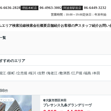
06-6636-2828
06-4963-3002
06-6449-3232
堺筋本町店
阿波座駅前店
営業時間：10:00～19:00
定休日：年末年始
ム
エリア検索
沿線検索
会社概要
店舗紹介
お客様の声
スタッフ紹介
お問い
一覧
すすめのエリア
堀江
/
新町
/
立売堀
/
桜川
/
吉野
/
海老江
/
敷津西
/
江戸堀
/
福島
/
本田
98
件
マンション
大阪市西区
本田
プレサンス九条グランデリーヴ