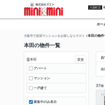
大国町店
ホー
本田の物件
大阪市で賃貸マンションをお探しならマスト
本田の物件一覧
お
本田
変更
アパート
南
マンション
37
棟
一戸建て
賃貸
募集中のみ表示