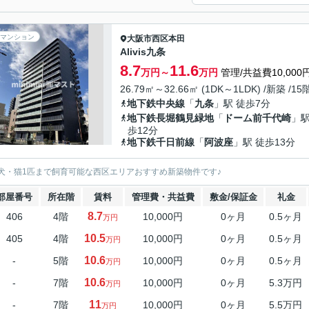
マンション
大阪市西区
本田
Alivis九条
8.7
11.6
万円～
万円
管理/共益費10,000
26.79㎡～32.66㎡ (1DK～1LDK) /新築 /1
地下鉄中央線
「
九条
」駅 徒歩7分
地下鉄長堀鶴見緑地
「
ドーム前千代崎
」駅
歩12分
地下鉄千日前線
「
阿波座
」駅 徒歩13分
犬・猫1匹まで飼育可能な西区エリアおすすめ新築物件です♪
部屋番号
所在階
賃料
管理費・共益費
敷金/保証金
礼金
8.7
406
4階
10,000円
0ヶ月
0.5ヶ月
万円
10.5
405
4階
10,000円
0ヶ月
0.5ヶ月
万円
10.6
-
5階
10,000円
0ヶ月
0.5ヶ月
万円
10.6
-
7階
10,000円
0ヶ月
5.3万円
万円
11
-
7階
10,000円
0ヶ月
5.5万円
万円