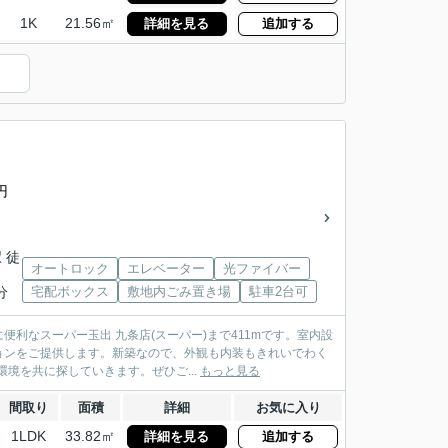
1K
21.56㎡
詳細を見る
追加する
円
 徒
オートロック
エレベーター
光ファイバー
分
宅配ボックス
敷地内ごみ置き場
駐車2台可
利なスーパー玉出 九条店(スーパー)まで411mです。室内設
ョンをご提供します。新築なので、外観も内装もきれいでわく
境を共に探していきます。ぜひご...
もっと見る
間取り
面積
詳細
お気に入り
1LDK
33.82㎡
詳細を見る
追加する