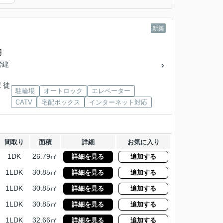
新築
円
5階建
 徒
駐輪場
オートロック
エレベーター
CATV
宅配ボックス
インターネット対応
間取り
面積
詳細
お気に入り
1DK
26.79㎡
詳細を見る
追加する
1LDK
30.85㎡
詳細を見る
追加する
1LDK
30.85㎡
詳細を見る
追加する
1LDK
30.85㎡
詳細を見る
追加する
1LDK
32.66㎡
詳細を見る
追加する