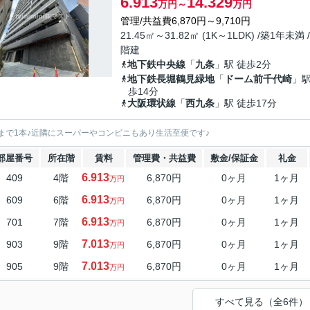
6.913
14.329
万円～
万円
管理/共益費6,870円～9,710円
21.45㎡～31.82㎡ (1K～1LDK) /築1年未満 /
階建
地下鉄中央線
「
九条
」駅 徒歩2分
地下鉄長堀鶴見緑地
「
ドーム前千代崎
」駅
歩14分
大阪環状線
「
西九条
」駅 徒歩17分
まで1本♪近隣にスーパーやコンビニもあり生活至便です♪
部屋番号
所在階
賃料
管理費・共益費
敷金/保証金
礼金
6.913
409
4階
6,870円
0ヶ月
1ヶ月
万円
6.913
609
6階
6,870円
0ヶ月
1ヶ月
万円
6.913
701
7階
6,870円
0ヶ月
1ヶ月
万円
7.013
903
9階
6,870円
0ヶ月
1ヶ月
万円
7.013
905
9階
6,870円
0ヶ月
1ヶ月
万円
すべて見る（全6件）