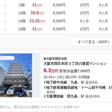
11
-
5階
8,000円
0万円
0ヶ月
万円
10.9
-
10階
8,000円
0万円
0ヶ月
万円
11.15
-
10階
8,000円
0ヶ月
0ヶ月
万円
11
-
14階
8,000円
0万円
0ヶ月
万円
すべて見る（全6件）
マンション
大阪市西区
本田
大阪市西区本田３丁目の賃貸マンション
6.3
万円
管理/共益費7,000円
26.40㎡ (1K) /築10年 /10階建
地下鉄中央線
「
九条
」駅 徒歩5分
地下鉄長堀鶴見緑地
「
ドーム前千代崎
」駅
歩8分
大阪環状線
「
西九条
」駅 徒歩18分
学生さん、新社会人のお客様にオススメ♪ネットも無料です♪