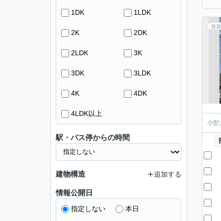
1DK
1LDK
賃貸
2K
2DK
2LDK
3K
3DK
3LDK
4K
4DK
4LDK以上
小型
駅・バス停からの時間
建物構造
追加する
情報公開日
指定しない
本日