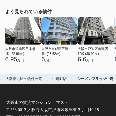
よく見られている物件
大阪市浪速区日本橋東３丁目
大阪市東成区玉津１丁目
大阪市浪速区敷津西１丁目
1K (22.96㎡)
1K (25.62㎡)
1DK (30.92㎡)
1
6.95
6
6.6
万円
万円
万円
大阪市北区の物件一覧
中崎町駅
シーズンフラッツ中崎
大阪市の賃貸マンション｜マスト
〒556-0012 大阪府大阪市浪速区敷津東３丁目10-18