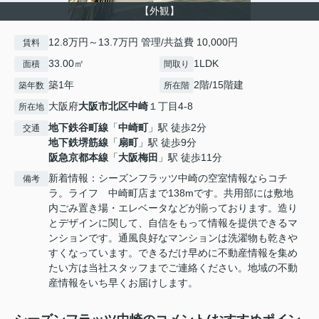
【外観】
12.8万円～13.7万円 管理/共益費 10,000円
賃料
33.00㎡
1LDK
面積
間取り
築1年
2階/15階建
築年数
所在階
大阪府
大阪市北区
中崎
１丁目4-8
所在地
地下鉄谷町線
「
中崎町
」駅 徒歩2分
交通
地下鉄堺筋線
「
扇町
」駅 徒歩9分
阪急京都本線
「
大阪梅田
」駅 徒歩11分
新着情報：シーズンフラッツ中崎の空室情報ならコチ
備考
ラ。ライフ 中崎町店まで138mです。共用部には敷地
内ごみ置き場・エレベータなどが揃っております。造り
とデザインに関して、自信をもって情報を提供できるマ
ンションです。通風良好なマンションは洗濯物も乾きや
すくなっています。できるだけ早めに不動産情報を集め
たい方は当社スタッフまでご連絡ください。地域の不動
産情報をいち早くお届けします。