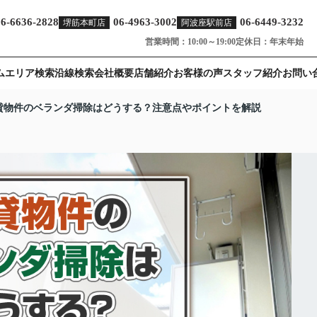
06-6636-2828
06-4963-3002
06-6449-3232
堺筋本町店
阿波座駅前店
営業時間：10:00～19:00
定休日：年末年始
ム
エリア検索
沿線検索
会社概要
店舗紹介
お客様の声
スタッフ紹介
お問い
貸物件のベランダ掃除はどうする？注意点やポイントを解説