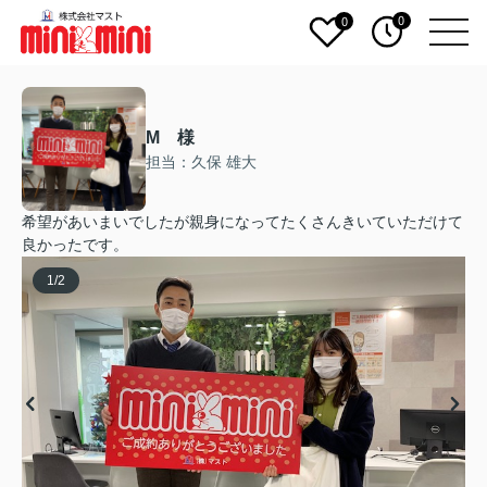
0
0
M 様
担当：久保 雄大
希望があいまいでしたが親身になってたくさんきいていただけて
良かったです。
1
/
2