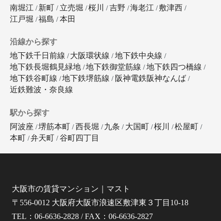
南堀江
新町
立売堀
桜川
吉野
海老江
敷津西
江戸堀
福島
本田
沿線から探す
地下鉄千日前線
大阪環状線
地下鉄中央線
地下鉄長堀鶴見緑地
地下鉄御堂筋線
地下鉄四つ橋線
地下鉄谷町線
地下鉄堺筋線
阪神電鉄阪神なんば
近鉄難波・奈良線
駅から探す
阿波座
堺筋本町
西長堀
九条
大国町
桜川
松屋町
本町
弁天町
谷町四丁目
大阪市の賃貸マンション｜マスト
〒556-0012 大阪府大阪市浪速区敷津東３丁目10-18
TEL：06-6636-2828 / FAX：06-6636-2827