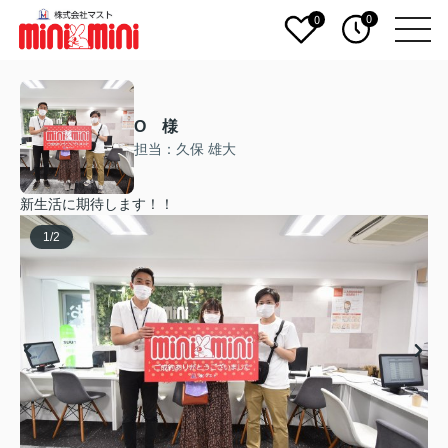
0
0
O 様
担当：久保 雄大
新生活に期待します！！
1
/
2