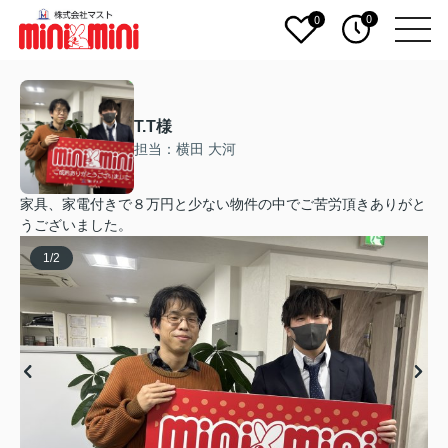
0
0
T.T様
担当：横田 大河
家具、家電付きで８万円と少ない物件の中でご苦労頂きありがと
うございました。
1
/
2