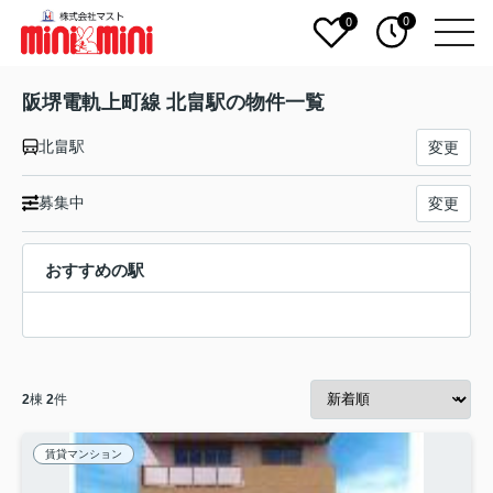
0
0
阪堺電軌上町線 北畠駅の物件一覧
北畠駅
変更
募集中
変更
おすすめの駅
2
棟
2
件
賃貸マンション