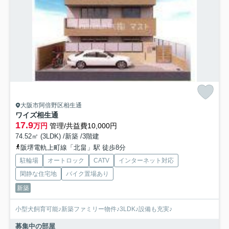
大阪市阿倍野区相生通
ワイズ相生通
17.9
万円
管理/共益費10,000円
74.52㎡ (3LDK) /新築 /3階建
阪堺電軌上町線「北畠」駅 徒歩8分
駐輪場
オートロック
CATV
インターネット対応
閑静な住宅地
バイク置場あり
新築
小型犬飼育可能♪新築ファミリー物件♪3LDK♪設備も充実♪
募集中の部屋