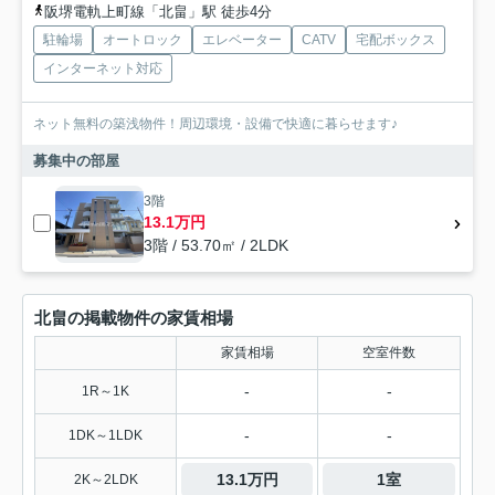
阪堺電軌上町線「北畠」駅 徒歩4分
駐輪場
オートロック
エレベーター
CATV
宅配ボックス
インターネット対応
ネット無料の築浅物件！周辺環境・設備で快適に暮らせます♪
募集中の部屋
3階
13.1万円
3階 / 53.70㎡ / 2LDK
北畠の掲載物件の家賃相場
家賃相場
空室件数
-
-
1R～1K
-
-
1DK～1LDK
13.1万円
1室
2K～2LDK