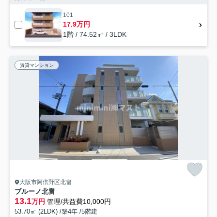
101
17.9万円
1階 / 74.52㎡ / 3LDK
賃貸マンション
大阪市阿倍野区北畠
ブルーノ北畠
13.1
万円
管理/共益費10,000円
53.70㎡ (2LDK) /築4年 /5階建