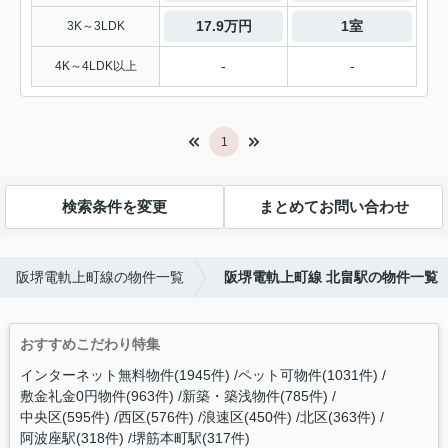
17.9万円
1室
3K～3LDK
-
-
4K～4LDK以上
1
検索条件を変更
まとめてお問い合わせ
阪堺電軌上町線の物件一覧
阪堺電軌上町線 北畠駅の物件一覧
おすすめこだわり特集
インターネット無料物件(1945件)
ペット可物件(1031件)
敷金礼金0円物件(963件)
新築・築浅物件(785件)
中央区(595件)
西区(576件)
浪速区(450件)
北区(363件)
阿波座駅(318件)
堺筋本町駅(317件)