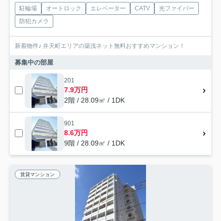
駐輪場
オートロック
エレベーター
CATV
光ファイバー
防犯カメラ
新着物件♪ 弁天町エリアの築浅ネット無料おすすめマンション！
募集中の部屋
201
7.9万円
2階 / 28.09㎡ / 1DK
901
8.6万円
9階 / 28.09㎡ / 1DK
賃貸マンション