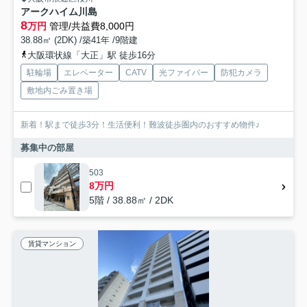
アークハイム川島
8
万円
管理/共益費8,000円
38.88㎡ (2DK) /築41年 /9階建
大阪環状線「大正」駅 徒歩16分
駐輪場
エレベーター
CATV
光ファイバー
防犯カメラ
敷地内ごみ置き場
新着！駅まで徒歩3分！生活便利！難波徒歩圏内のおすすめ物件♪
募集中の部屋
503
8万円
5階 / 38.88㎡ / 2DK
賃貸マンション