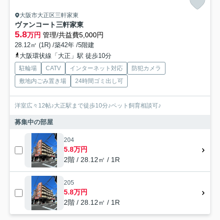
大阪市大正区三軒家東
ヴァンコート三軒家東
5.8
万円
管理/共益費5,000円
28.12㎡ (1R) /築42年 /5階建
大阪環状線「大正」駅 徒歩10分
駐輪場
CATV
インターネット対応
防犯カメラ
敷地内ごみ置き場
24時間ゴミ出し可
洋室広々12帖♪大正駅まで徒歩10分♪ペット飼育相談可♪
募集中の部屋
204
5.8万円
2階 / 28.12㎡ / 1R
205
5.8万円
2階 / 28.12㎡ / 1R