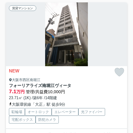
賃貸マンション
NEW
大阪市西区南堀江
フォーリアライズ南堀江ヴィータ
7.1
万円
管理/共益費10,000円
23.71㎡ (1K) /築6年 /14階建
大阪環状線「大正」駅 徒歩9分
駐輪場
オートロック
エレベーター
光ファイバー
宅配ボックス
防犯カメラ