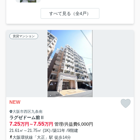
すべて見る（全4戸）
賃貸マンション
NEW
大阪市西区九条南
ラグゼドーム前Ⅱ
7.25
7.55
万円～
万円
管理/共益費6,000円
21.61㎡～21.75㎡ (1K) /築11年 /9階建
大阪環状線「大正」駅 徒歩14分