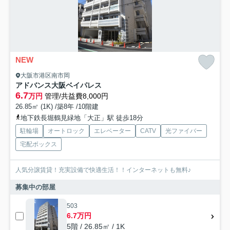
NEW
大阪市港区南市岡
アドバンス大阪ベイパレス
6.7
万円
管理/共益費8,000円
26.85㎡ (1K) /築8年 /10階建
地下鉄長堀鶴見緑地「大正」駅 徒歩18分
駐輪場
オートロック
エレベーター
CATV
光ファイバー
宅配ボックス
人気分譲賃貸！充実設備で快適生活！！インターネットも無料♪
募集中の部屋
503
6.7万円
5階 / 26.85㎡ / 1K