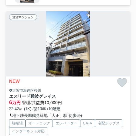
賃貸マンション
NEW
大阪市浪速区桜川
エスリード難波グレイス
6
万円
管理/共益費10,000円
22.42㎡ (1K) /築10年 /10階建
地下鉄長堀鶴見緑地「大正」駅 徒歩6分
駐輪場
オートロック
エレベーター
CATV
宅配ボックス
インターネット対応