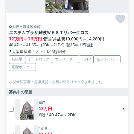
大阪市浪速区幸町
エステムプラザ難波ＷＥＳＴリバークロス
12
13
万円～
万円
管理/共益費10,000円～14,280円
40.47㎡～41.65㎡ (2DK～2LDK) /築15年 /15階建
大阪環状線「大正」駅 徒歩4分
駐輪場
オートロック
エレベーター
CATV
光ファイバー
宅配ボックス
小型犬飼育可！分譲賃貸！人気の間取り久々空き出ました。
募集中の部屋
607
13万円
6階 / 40.47㎡ / 2DK
1415