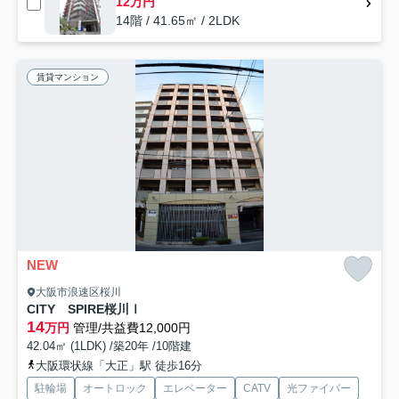
12万円
14階 / 41.65㎡ / 2LDK
賃貸マンション
NEW
大阪市浪速区桜川
CITY SPIRE桜川Ⅰ
14
万円
管理/共益費12,000円
42.04㎡ (1LDK) /築20年 /10階建
大阪環状線「大正」駅 徒歩16分
駐輪場
オートロック
エレベーター
CATV
光ファイバー