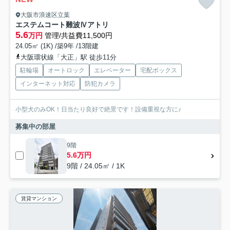
大阪市浪速区立葉
エステムコート難波Ⅳアトリ
5.6
万円
管理/共益費11,500円
24.05㎡ (1K) /築9年 /13階建
大阪環状線「大正」駅 徒歩11分
駐輪場
オートロック
エレベーター
宅配ボックス
インターネット対応
防犯カメラ
小型犬のみOK！日当たり良好で絶景です！設備重視な方に♪
募集中の部屋
9階
5.6万円
9階 / 24.05㎡ / 1K
賃貸マンション