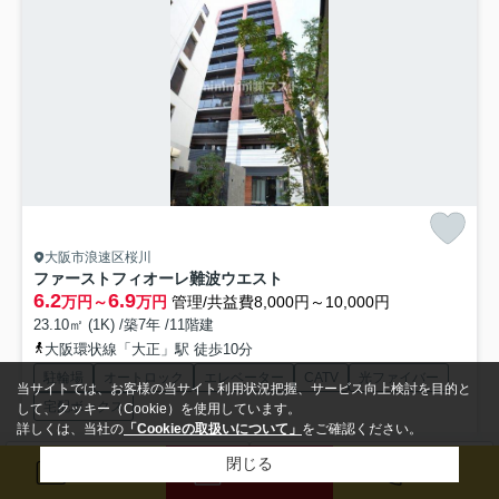
大阪市浪速区桜川
ファーストフィオーレ難波ウエスト
6.2
6.9
万円～
万円
管理/共益費8,000円～10,000円
23.10㎡ (1K) /築7年 /11階建
大阪環状線「大正」駅 徒歩10分
駐輪場
オートロック
エレベーター
CATV
光ファイバー
当サイトでは、お客様の当サイト利用状況把握、サービス向上検討を目的と
宅配ボックス
して、クッキー（Cookie）を使用しています。
詳しくは、当社の
「Cookieの取扱いについて」
をご確認ください。
新着物件！人気の間取り空き予定出ました！まずはご連絡下さい！
閉じる
検索条件を変更
まとめてお問い合わせ
メール
来店予約
電話