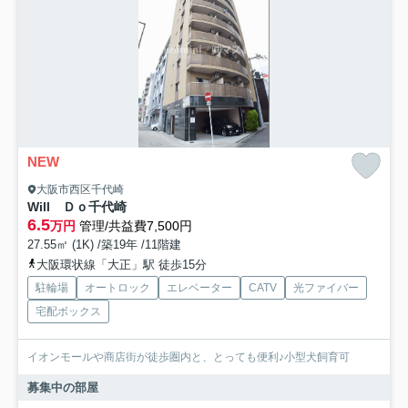
NEW
大阪市西区千代崎
Will Ｄｏ千代崎
6.5
万円
管理/共益費7,500円
27.55㎡ (1K) /築19年 /11階建
大阪環状線「大正」駅 徒歩15分
駐輪場
オートロック
エレベーター
CATV
光ファイバー
宅配ボックス
イオンモールや商店街が徒歩圏内と、とっても便利♪小型犬飼育可
募集中の部屋