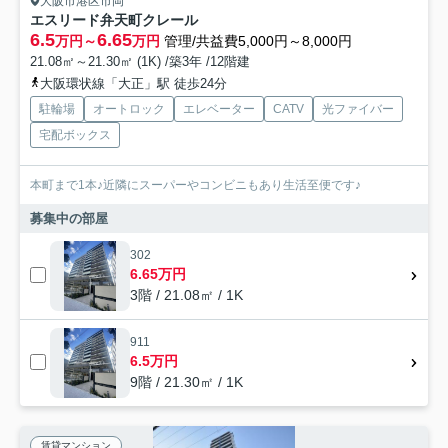
大阪市港区市岡
エスリード弁天町クレール
6.5
6.65
万円～
万円
管理/共益費5,000円～8,000円
21.08㎡～21.30㎡ (1K) /築3年 /12階建
大阪環状線「大正」駅 徒歩24分
駐輪場
オートロック
エレベーター
CATV
光ファイバー
宅配ボックス
本町まで1本♪近隣にスーパーやコンビニもあり生活至便です♪
募集中の部屋
302
6.65万円
3階 / 21.08㎡ / 1K
911
6.5万円
9階 / 21.30㎡ / 1K
賃貸マンション