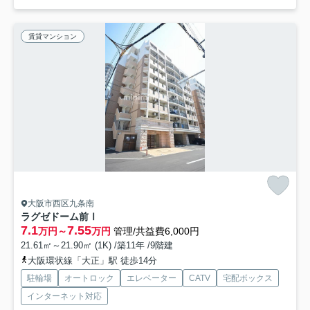
賃貸マンション
大阪市西区九条南
ラグゼドーム前Ⅰ
7.1
7.55
万円～
万円
管理/共益費6,000円
21.61㎡～21.90㎡ (1K) /築11年 /9階建
大阪環状線「大正」駅 徒歩14分
駐輪場
オートロック
エレベーター
CATV
宅配ボックス
インターネット対応