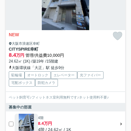
NEW
大阪市浪速区幸町
CITYSPIRE幸町
8.4
万円
管理/共益費10,000円
24.62㎡ (1K) /築19年 /15階建
大阪環状線「大正」駅 徒歩9分
駐輪場
オートロック
エレベーター
光ファイバー
宅配ボックス
防犯カメラ
ペット飼育可♪フィットネス室利用無料です♪ネット使用料不要♪
募集中の部屋
4階
8.4万円
4階 / 24.62㎡ / 1K