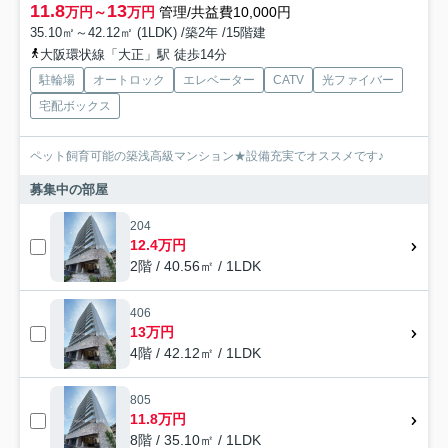
11.8
13
万円～
万円
管理/共益費10,000円
35.10㎡～42.12㎡ (1LDK) /築2年 /15階建
大阪環状線「大正」駅 徒歩14分
駐輪場
オートロック
エレベーター
CATV
光ファイバー
宅配ボックス
ペット飼育可能の築浅高級マンション★設備充実でオススメです♪
募集中の部屋
204
12.4万円
2階 / 40.56㎡ / 1LDK
406
13万円
4階 / 42.12㎡ / 1LDK
805
11.8万円
8階 / 35.10㎡ / 1LDK