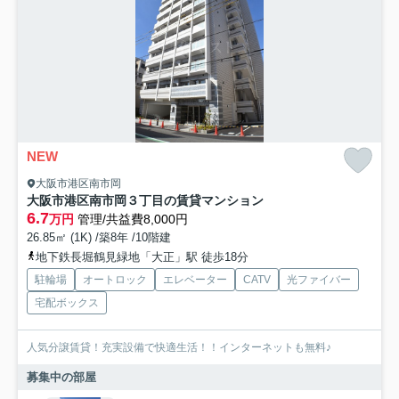
NEW
大阪市港区南市岡
大阪市港区南市岡３丁目の賃貸マンション
6.7
万円
管理/共益費8,000円
26.85㎡ (1K) /築8年 /10階建
地下鉄長堀鶴見緑地「大正」駅 徒歩18分
駐輪場
オートロック
エレベーター
CATV
光ファイバー
宅配ボックス
人気分譲賃貸！充実設備で快適生活！！インターネットも無料♪
募集中の部屋