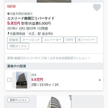
NEW
大阪市西区南堀江
エスリード南堀江リバーサイド
5.9
万円
管理/共益費5,000円
19.09㎡ (1K) /築15年 /12階建
大阪環状線「大正」駅 徒歩9分
駐輪場
オートロック
エレベーター
CATV
光ファイバー
宅配ボックス
新着♪南堀江のリバーサイド1K！おすすめ分譲賃貸マンション！
募集中の部屋
204
5.9万円
2階 / 19.09㎡ / 1K
賃貸マンション