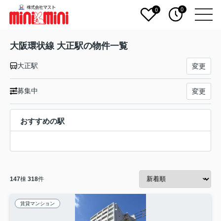
0
0
大阪環状線 大正駅の物件一覧
大正駅
変更
募集中
変更
おすすめの駅
147
棟
318
件
賃貸マンション