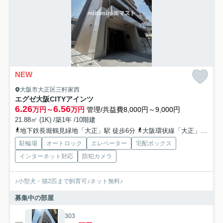
NEW
大阪市大正区三軒家西
エグゼ大阪CITYアインツ
6.26
6.56
万円～
万円
管理/共益費8,000円～9,000円
21.88㎡ (1K) /築1年 /10階建
地下鉄長堀鶴見緑地「大正」駅 徒歩6分
大阪環状線「大正」駅 徒歩9分
駐輪場
オートロック
エレベーター
宅配ボックス
インターネット対応
防犯カメラ
♪小型犬・猫2匹まで飼育可♪ネット無料♪
募集中の部屋
303