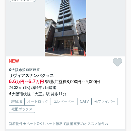
NEW
大阪市浪速区芦原
リヴィアスナンバクラス
6.6
6.7
万円～
万円
管理/共益費8,000円～9,000円
24.32㎡ (1K) /築4年 /15階建
大阪環状線「大正」駅 徒歩11分
駐輪場
オートロック
エレベーター
CATV
光ファイバー
宅配ボックス
新着物件★ペットOK！ネット無料で設備充実のオススメ物件♪♪