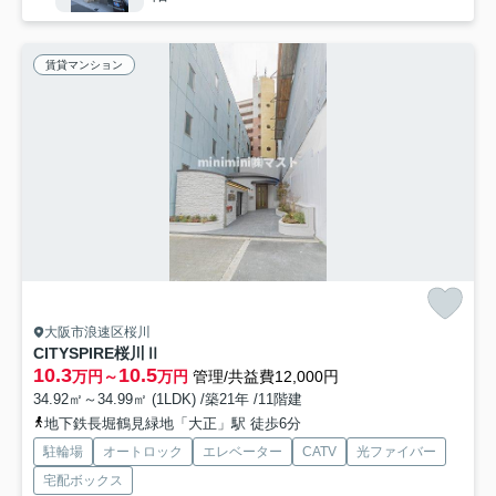
賃貸マンション
大阪市浪速区桜川
CITYSPIRE桜川Ⅱ
10.3
10.5
万円～
万円
管理/共益費12,000円
34.92㎡～34.99㎡ (1LDK) /築21年 /11階建
地下鉄長堀鶴見緑地「大正」駅 徒歩6分
駐輪場
オートロック
エレベーター
CATV
光ファイバー
宅配ボックス