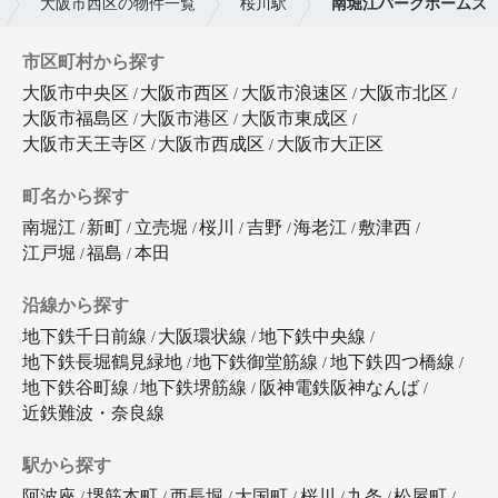
大阪市西区の物件一覧
桜川駅
南堀江パークホームズ
市区町村から探す
大阪市中央区
大阪市西区
大阪市浪速区
大阪市北区
大阪市福島区
大阪市港区
大阪市東成区
大阪市天王寺区
大阪市西成区
大阪市大正区
町名から探す
南堀江
新町
立売堀
桜川
吉野
海老江
敷津西
江戸堀
福島
本田
沿線から探す
地下鉄千日前線
大阪環状線
地下鉄中央線
地下鉄長堀鶴見緑地
地下鉄御堂筋線
地下鉄四つ橋線
地下鉄谷町線
地下鉄堺筋線
阪神電鉄阪神なんば
近鉄難波・奈良線
駅から探す
阿波座
堺筋本町
西長堀
大国町
桜川
九条
松屋町