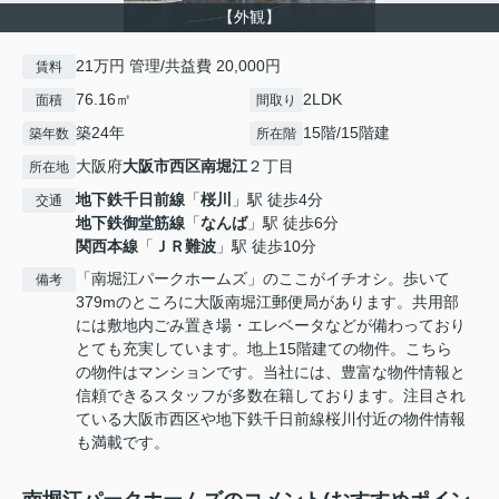
【外観】
21万円 管理/共益費 20,000円
賃料
76.16㎡
2LDK
面積
間取り
築24年
15階/15階建
築年数
所在階
大阪府
大阪市西区
南堀江
２丁目
所在地
地下鉄千日前線
「
桜川
」駅 徒歩4分
交通
地下鉄御堂筋線
「
なんば
」駅 徒歩6分
関西本線
「
ＪＲ難波
」駅 徒歩10分
「南堀江パークホームズ」のここがイチオシ。歩いて
備考
379mのところに大阪南堀江郵便局があります。共用部
には敷地内ごみ置き場・エレベータなどが備わっており
とても充実しています。地上15階建ての物件。こちら
の物件はマンションです。当社には、豊富な物件情報と
信頼できるスタッフが多数在籍しております。注目され
ている大阪市西区や地下鉄千日前線桜川付近の物件情報
も満載です。