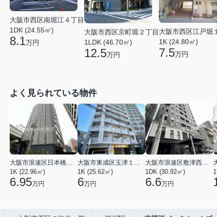
大阪市西区南堀江４丁目
1DK (24.55㎡)
大阪市西区江戸堀
大阪市西区京町堀２丁目
8.1
1K (24.80㎡)
1LDK (46.70㎡)
万円
7.5
12.5
万円
万円
よく見られている物件
大阪市浪速区日本橋東３丁目
大阪市東成区玉津１丁目
大阪市浪速区敷津西１丁目
1K (22.96㎡)
1K (25.62㎡)
1DK (30.92㎡)
1
6.95
6
6.6
万円
万円
万円