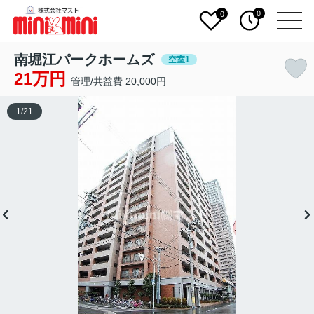
0
0
南堀江パークホームズ
空室1
21万円
管理/共益費 20,000円
1
/
21