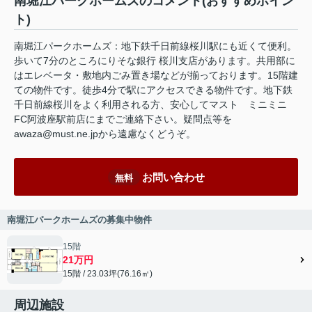
南堀江パークホームズのコメント(おすすめポイン
ト)
南堀江パークホームズ：地下鉄千日前線桜川駅にも近くて便利。
歩いて7分のところにりそな銀行 桜川支店があります。共用部に
はエレベータ・敷地内ごみ置き場などが揃っております。15階建
ての物件です。徒歩4分で駅にアクセスできる物件です。地下鉄
千日前線桜川をよく利用される方、安心してマスト ミニミニ
FC阿波座駅前店にまでご連絡下さい。疑問点等を
awaza@must.ne.jpから遠慮なくどうぞ。
お問い合わせ
無料
南堀江パークホームズの募集中物件
15階
21万円
15階 / 23.03坪(76.16㎡)
周辺施設