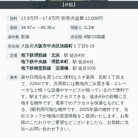
【外観】
13.9万円～17.8万円 管理/共益費 12,000円
賃料
34.97㎡～40.36㎡
1LDK
面積
間取り
新築
4階/15階建
築年数
所在階
大阪府
大阪市中央区
淡路町
１丁目5-15
所在地
地下鉄堺筋線
「
北浜
」駅 徒歩4分
交通
地下鉄中央線
「
堺筋本町
」駅 徒歩6分
地下鉄御堂筋線
「
淀屋橋
」駅 徒歩10分
薬や日用品を買うのに便利なスギ薬局 瓦町１丁目ま
備考
で、224mです。共用部には敷地内ごみ置き場・エレベ
ータなど様々な設備やサービスが揃っているので便利で
す。駅まで歩いてアクセスできる、徒歩4分の距離に立
地する物件です。電車でのアクセスを快適なものにす
る、2駅利用可能な物件です。2025年築の物件です。当
社スタッフが地域の賃貸情報をご提供いたします。お客
様のこだわりやご要望などございましたら、お気軽に当
社へお問い合わせ下さい。