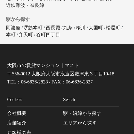
近鉄難波・奈良線
駅から探す
阿波座
堺筋本町
西長堀
九条
桜川
大国町
松屋町
本町
弁天町
谷町四丁目
大阪市の賃貸マンション｜マスト
〒556-0012 大阪府大阪市浪速区敷津東３丁目10-18
TEL：06-6636-2828 / FAX：06-6636-2827
Contents
Search
会社概要
駅・沿線から探す
店舗紹介
エリアから探す
お客様の声