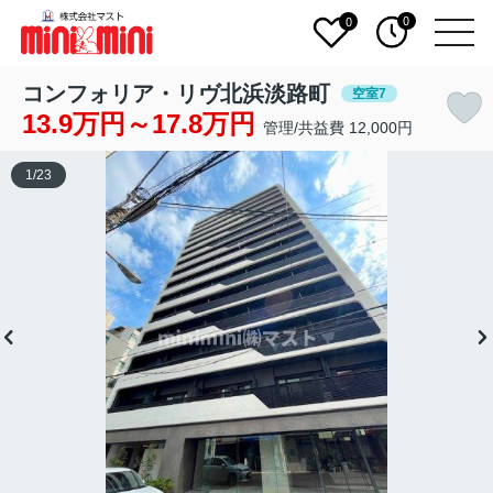
0
0
コンフォリア・リヴ北浜淡路町
空室7
13.9万円～17.8万円
管理/共益費 12,000円
1
/
23