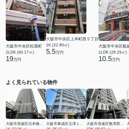
大阪市中央区上本町西５丁目
1K (22.80㎡)
大阪市中央区松屋町
大阪市中央区船
5.5
2LDK (60.17㎡)
1LDK (28.29㎡)
万円
19
10.5
万円
万円
よく見られている物件
大阪市浪速区日本橋東３丁目
大阪市東成区玉津１丁目
大阪市浪速区敷津西１丁目