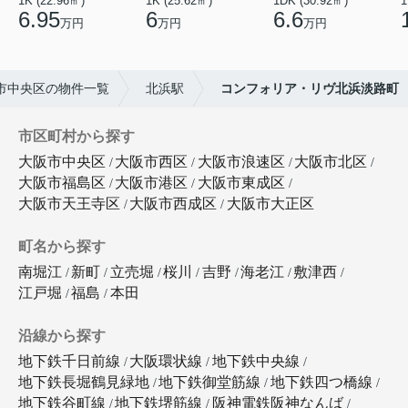
1K (22.96㎡)
1K (25.62㎡)
1DK (30.92㎡)
1
6.95
6
6.6
万円
万円
万円
市中央区の物件一覧
北浜駅
コンフォリア・リヴ北浜淡路町
市区町村から探す
大阪市中央区
大阪市西区
大阪市浪速区
大阪市北区
大阪市福島区
大阪市港区
大阪市東成区
大阪市天王寺区
大阪市西成区
大阪市大正区
町名から探す
南堀江
新町
立売堀
桜川
吉野
海老江
敷津西
江戸堀
福島
本田
沿線から探す
地下鉄千日前線
大阪環状線
地下鉄中央線
地下鉄長堀鶴見緑地
地下鉄御堂筋線
地下鉄四つ橋線
地下鉄谷町線
地下鉄堺筋線
阪神電鉄阪神なんば