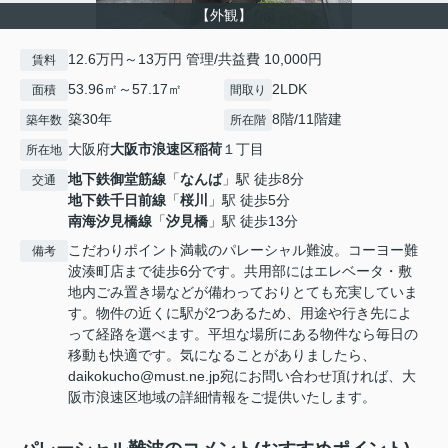
【外観】
12.6万円～13万円 管理/共益費 10,000円
賃料
53.96㎡～57.17㎡
2LDK
面積
間取り
築30年
8階/11階建
築年数
所在階
大阪府
大阪市浪速区
稲荷
１丁目
所在地
地下鉄御堂筋線
「
なんば
」駅 徒歩8分
交通
地下鉄千日前線
「
桜川
」駅 徒歩5分
南海汐見橋線
「
汐見橋
」駅 徒歩13分
こだわりポイント満載のパレーシャル難波。コーヨー難
備考
波湊町店まで徒歩6分です。共用部にはエレベータ・敷
地内ごみ置き場などが備わっておりとても充実していま
す。物件の近くに駅が2つあるため、用途や行き先によ
って経路を選べます。平坦な場所にある物件なら毎日の
移動も快適です。気になることがありましたら、
daikokucho@must.ne.jp宛にお問い合わせ頂ければ、大
阪市浪速区地域の詳細情報をご提供いたします。