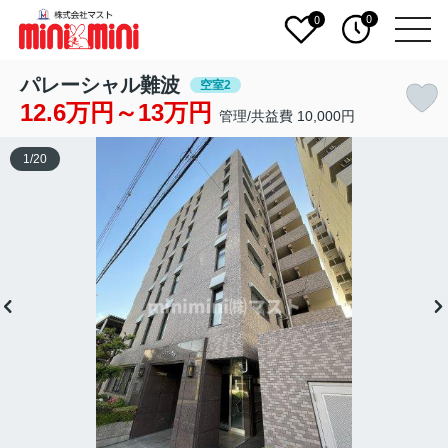
0
0
パレーシャル難波
空室2
12.6万円～13万円
管理/共益費 10,000円
1
/
20