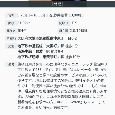
【外観】
9.7万円～10.5万円 管理/共益費 10,000円
賃料
31.02㎡
1DK
面積
間取り
築4年
2階/10階建
築年数
所在階
大阪府
大阪市浪速区
敷津東
１丁目6-2
所在地
地下鉄御堂筋線
「
大国町
」駅 徒歩6分
交通
南海本線
「
難波
」駅 徒歩8分
地下鉄堺筋線
「
恵美須町
」駅 徒歩10分
薬や日用品を買うのに便利なダイコクドラッグ 難波中3
備考
丁目店まで236mです。共用部にはエレベータ・敷地内
ごみ置き場など様々な設備やサービスが揃っているので
便利です。地上10階建ての物件は、弊社イチオシの物
件です。利便性の高い徒歩6分の物件です。こちらの物
件、通風良好な居住環境でどなた様の健康にも良いおす
すめの物件です。ココ地下鉄御堂筋線大国町近辺にて、
新着情報をお求めの方、06-6636-2828からマストまで
ご連絡を。良い情報が満載です。