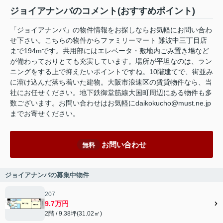
ジョイアナンバのコメント(おすすめポイント)
「ジョイアナンバ」の物件情報をお探しならお気軽にお問い合わ
せ下さい。こちらの物件からファミリーマート 難波中三丁目店
まで194mです。共用部にはエレベータ・敷地内ごみ置き場など
が備わっておりとても充実しています。場所が平坦なのは、ラン
ニングをする上で抑えたいポイントですね。10階建てで、街並み
に溶け込んだ落ち着いた建物。大阪市浪速区の賃貸物件なら、当
社にお任せください。地下鉄御堂筋線大国町周辺にある物件も多
数ございます。お問い合わせはお気軽にdaikokucho@must.ne.jp
までお寄せください。
お問い合わせ
無料
ジョイアナンバの募集中物件
207
9.7万円
2階 / 9.38坪(31.02㎡)