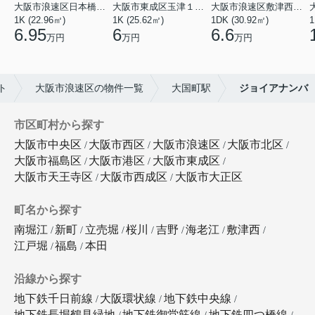
大阪市浪速区日本橋東３丁目
大阪市東成区玉津１丁目
大阪市浪速区敷津西１丁目
1K (22.96㎡)
1K (25.62㎡)
1DK (30.92㎡)
1
6.95
6
6.6
万円
万円
万円
ト
大阪市浪速区の物件一覧
大国町駅
ジョイアナンバ
市区町村から探す
大阪市中央区
大阪市西区
大阪市浪速区
大阪市北区
大阪市福島区
大阪市港区
大阪市東成区
大阪市天王寺区
大阪市西成区
大阪市大正区
町名から探す
南堀江
新町
立売堀
桜川
吉野
海老江
敷津西
江戸堀
福島
本田
沿線から探す
地下鉄千日前線
大阪環状線
地下鉄中央線
地下鉄長堀鶴見緑地
地下鉄御堂筋線
地下鉄四つ橋線