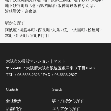
地下鉄谷町線
地下鉄堺筋線
阪神電鉄阪神なんば
近鉄難波・奈良線
駅から探す
阿波座
堺筋本町
西長堀
九条
桜川
大国町
松屋町
本町
弁天町
谷町四丁目
大阪市の賃貸マンション｜マスト
〒556-0012 大阪府大阪市浪速区敷津東３丁目10-18
TEL：06-6636-2828 / FAX：06-6636-2827
Contents
Search
会社概要
駅・沿線から探す
店舗紹介
エリアから探す