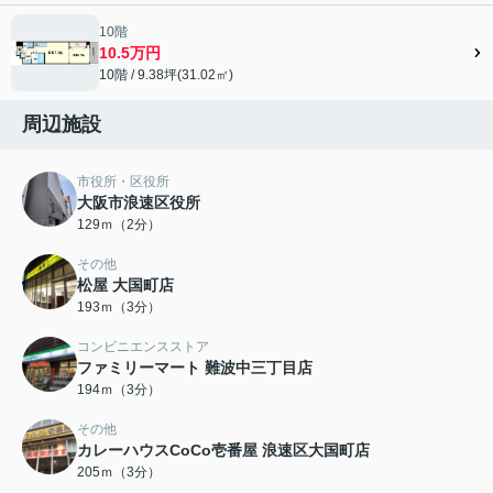
10階
10.5万円
10階 / 9.38坪(31.02㎡)
周辺施設
市役所・区役所
大阪市浪速区役所
129ｍ（2分）
その他
松屋 大国町店
193ｍ（3分）
コンビニエンスストア
ファミリーマート 難波中三丁目店
194ｍ（3分）
その他
カレーハウスCoCo壱番屋 浪速区大国町店
205ｍ（3分）