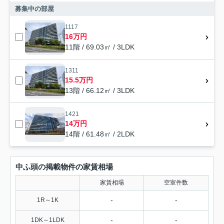
募集中の部屋
1117
16万円
11階 / 69.03㎡ / 3LDK
1311
15.5万円
13階 / 66.12㎡ / 3LDK
1421
14万円
14階 / 61.48㎡ / 2LDK
中ふ頭の掲載物件の家賃相場
家賃相場
空室件数
-
-
1R～1K
-
-
1DK～1LDK