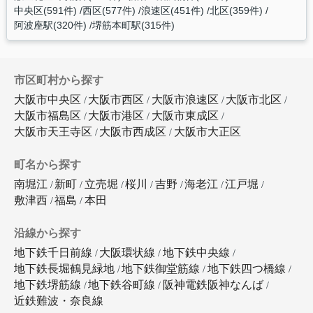
中央区(591件)
西区(577件)
浪速区(451件)
北区(359件)
阿波座駅(320件)
堺筋本町駅(315件)
市区町村から探す
大阪市中央区
大阪市西区
大阪市浪速区
大阪市北区
大阪市福島区
大阪市港区
大阪市東成区
大阪市天王寺区
大阪市西成区
大阪市大正区
町名から探す
南堀江
新町
立売堀
桜川
吉野
海老江
江戸堀
敷津西
福島
本田
沿線から探す
地下鉄千日前線
大阪環状線
地下鉄中央線
地下鉄長堀鶴見緑地
地下鉄御堂筋線
地下鉄四つ橋線
地下鉄堺筋線
地下鉄谷町線
阪神電鉄阪神なんば
近鉄難波・奈良線