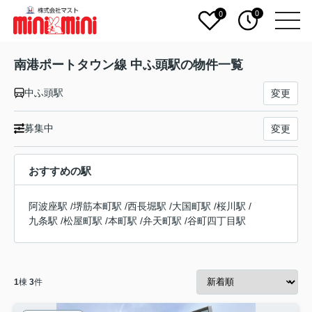
0
0
南港ポートタウン線 中ふ頭駅の物件一覧
中ふ頭駅
変更
募集中
変更
おすすめの駅
阿波座駅
/
堺筋本町駅
/
西長堀駅
/
大国町駅
/
桜川駅
/
九条駅
/
松屋町駅
/
本町駅
/
弁天町駅
/
谷町四丁目駅
1
棟
3
件