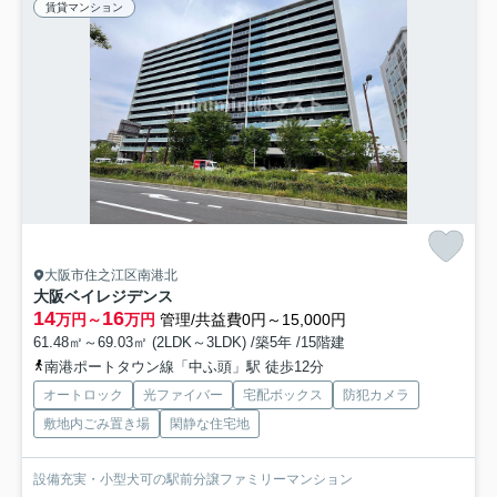
賃貸マンション
大阪市住之江区南港北
大阪ベイレジデンス
14
16
万円～
万円
管理/共益費0円～15,000円
61.48㎡～69.03㎡ (2LDK～3LDK) /築5年 /15階建
南港ポートタウン線「中ふ頭」駅 徒歩12分
オートロック
光ファイバー
宅配ボックス
防犯カメラ
敷地内ごみ置き場
閑静な住宅地
設備充実・小型犬可の駅前分譲ファミリーマンション