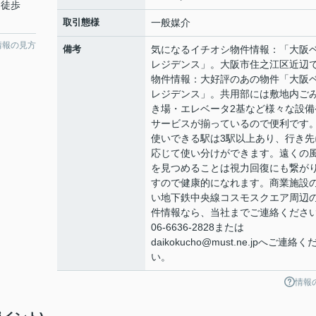
 徒歩
取引態様
一般媒介
情報の見方
備考
気になるイチオシ物件情報：「大阪
レジデンス」。大阪市住之江区近辺
物件情報：大好評のあの物件「大阪
レジデンス」。共用部には敷地内ご
き場・エレベータ2基など様々な設備
サービスが揃っているので便利です
使いできる駅は3駅以上あり、行き先
応じて使い分けができます。遠くの
を見つめることは視力回復にも繋が
すので健康的になれます。商業施設
い地下鉄中央線コスモスクエア周辺
件情報なら、当社までご連絡くださ
06-6636-2828または
daikokucho@must.ne.jpへご連絡く
い。
情報