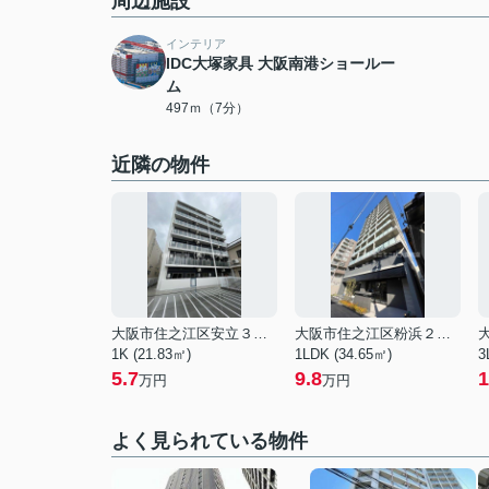
周辺施設
インテリア
IDC大塚家具 大阪南港ショールー
ム
497ｍ（7分）
近隣の物件
大阪市住之江区安立３丁目
大阪市住之江区粉浜２丁目
1K (21.83㎡)
1LDK (34.65㎡)
3
5.7
9.8
1
万円
万円
よく見られている物件