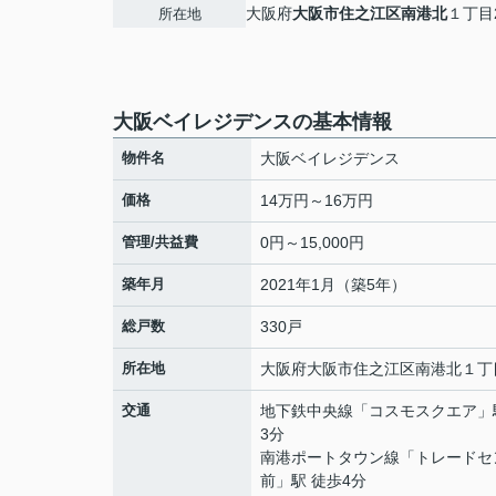
大阪府
大阪市住之江区
南港北
１丁目2
所在地
大阪ベイレジデンスの基本情報
物件名
大阪ベイレジデンス
価格
14万円～16万円
管理/共益費
0円～15,000円
築年月
2021年1月（築5年）
総戸数
330戸
所在地
大阪府
大阪市住之江区
南港北
１丁目
交通
地下鉄中央線
「
コスモスクエア
」
3分
南港ポートタウン線
「
トレードセ
前
」駅 徒歩4分