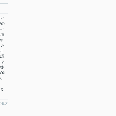
ベイ
での
ベイ
み置
や
。お
に
風景
りま
の多
の物
い。
ださ
の見方