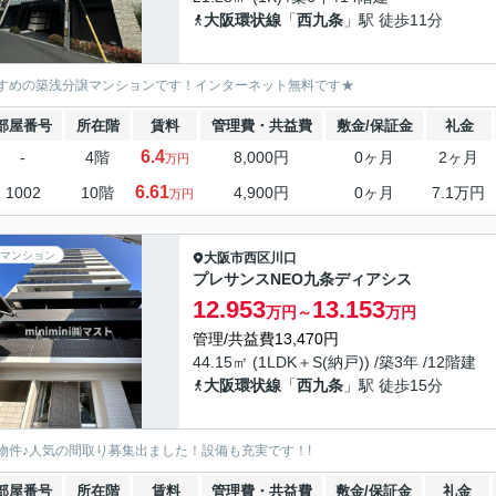
大阪環状線
「
西九条
」駅 徒歩11分
すめの築浅分譲マンションです！インターネット無料です★
部屋番号
所在階
賃料
管理費・共益費
敷金/保証金
礼金
6.4
-
4階
8,000円
0ヶ月
2ヶ月
万円
6.61
1002
10階
4,900円
0ヶ月
7.1万円
万円
マンション
大阪市西区
川口
プレサンスNEO九条ディアシス
12.953
13.153
万円～
万円
管理/共益費13,470円
44.15㎡ (1LDK＋S(納戸)) /築3年 /12階建
大阪環状線
「
西九条
」駅 徒歩15分
物件♪人気の間取り募集出ました！設備も充実です！!
部屋番号
所在階
賃料
管理費・共益費
敷金/保証金
礼金