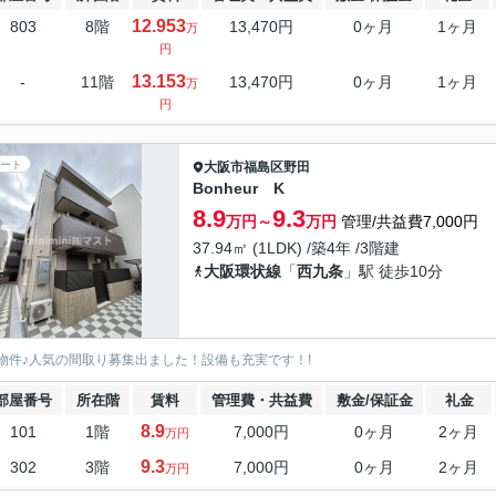
12.953
803
8階
13,470円
0ヶ月
1ヶ月
万
円
13.153
-
11階
13,470円
0ヶ月
1ヶ月
万
円
ート
大阪市福島区
野田
Bonheur K
8.9
9.3
万円～
万円
管理/共益費7,000円
37.94㎡ (1LDK) /築4年 /3階建
大阪環状線
「
西九条
」駅 徒歩10分
物件♪人気の間取り募集出ました！設備も充実です！!
部屋番号
所在階
賃料
管理費・共益費
敷金/保証金
礼金
8.9
101
1階
7,000円
0ヶ月
2ヶ月
万円
9.3
302
3階
7,000円
0ヶ月
2ヶ月
万円