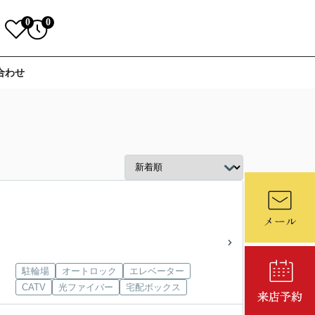
0
0
合わせ
駐輪場
オートロック
エレベーター
CATV
光ファイバー
宅配ボックス