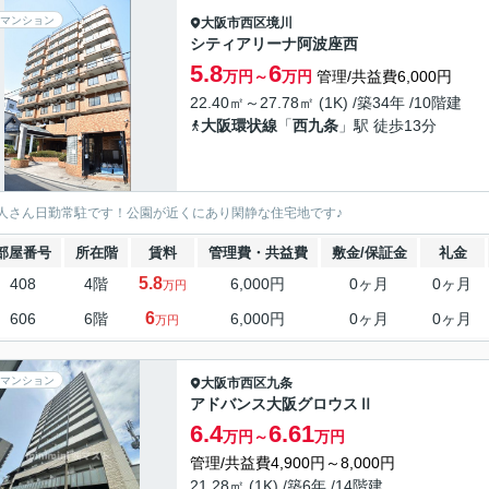
マンション
大阪市西区
境川
シティアリーナ阿波座西
5.8
6
万円～
万円
管理/共益費6,000円
22.40㎡～27.78㎡ (1K) /築34年 /10階建
大阪環状線
「
西九条
」駅 徒歩13分
人さん日勤常駐です！公園が近くにあり閑静な住宅地です♪
部屋番号
所在階
賃料
管理費・共益費
敷金/保証金
礼金
5.8
408
4階
6,000円
0ヶ月
0ヶ月
万円
6
606
6階
6,000円
0ヶ月
0ヶ月
万円
マンション
大阪市西区
九条
アドバンス大阪グロウスⅡ
6.4
6.61
万円～
万円
管理/共益費4,900円～8,000円
21.28㎡ (1K) /築6年 /14階建