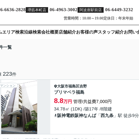
06-6636-2828
06-4963-3002
06-6449-3232
堺筋本町店
阿波座駅前店
営業時間：10:00～19:00
定休日：年末年始
ム
エリア検索
沿線検索
会社概要
店舗紹介
お客様の声
スタッフ紹介
お問い
件一覧
223
棟
件
マンション
大阪市福島区
吉野
プリマベラ福島
8.8
万円
管理/共益費7,000円
34.78㎡ (1DK) /築17年 /8階建
阪神電鉄阪神なんば
「
西九条
」駅 徒歩9分