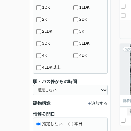
1DK
1LDK
2K
2DK
2LDK
3K
3DK
3LDK
賃貸
4K
4DK
4LDK以上
駅・バス停からの時間
新着
建物構造
追加する
情報公開日
指定しない
本日