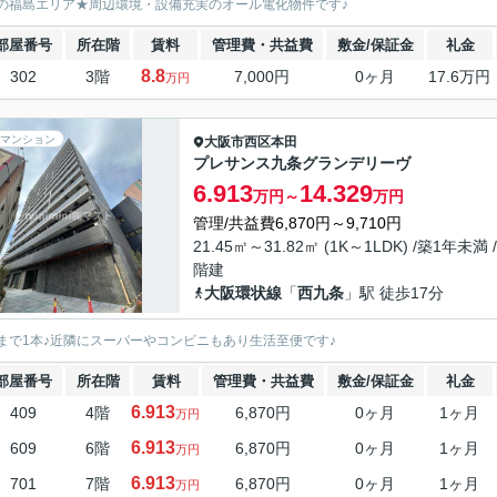
の福島エリア★周辺環境・設備充実のオール電化物件です♪
部屋番号
所在階
賃料
管理費・共益費
敷金/保証金
礼金
8.8
302
3階
7,000円
0ヶ月
17.6万円
万円
マンション
大阪市西区
本田
プレサンス九条グランデリーヴ
6.913
14.329
万円～
万円
管理/共益費6,870円～9,710円
21.45㎡～31.82㎡ (1K～1LDK) /築1年未満 /
階建
大阪環状線
「
西九条
」駅 徒歩17分
まで1本♪近隣にスーパーやコンビニもあり生活至便です♪
部屋番号
所在階
賃料
管理費・共益費
敷金/保証金
礼金
6.913
409
4階
6,870円
0ヶ月
1ヶ月
万円
6.913
609
6階
6,870円
0ヶ月
1ヶ月
万円
6.913
701
7階
6,870円
0ヶ月
1ヶ月
万円