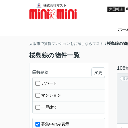
大国町店
ホー
桜島線の物
大阪市で賃貸マンションをお探しならマスト
桜島線の物件一覧
108
桜島線
変更
賃貸
アパート
マンション
一戸建て
募集中のみ表示