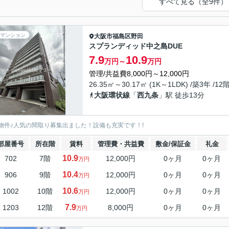
すべて見る（全9件）
マンション
大阪市福島区
野田
スプランディッド中之島DUE
7.9
10.9
万円～
万円
管理/共益費8,000円～12,000円
26.35㎡～30.17㎡ (1K～1LDK) /築3年 /12
大阪環状線
「
西九条
」駅 徒歩13分
物件♪人気の間取り募集出ました！設備も充実です！!
部屋番号
所在階
賃料
管理費・共益費
敷金/保証金
礼金
10.9
702
7階
12,000円
0ヶ月
0ヶ月
万円
10.4
906
9階
12,000円
0ヶ月
0ヶ月
万円
10.6
1002
10階
12,000円
0ヶ月
0ヶ月
万円
7.9
1203
12階
8,000円
0ヶ月
0ヶ月
万円