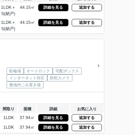
1LDK＋
44.15㎡
詳細を見る
追加する
S(納戸)
1LDK＋
44.15㎡
詳細を見る
追加する
S(納戸)
駐輪場
オートロック
宅配ボックス
インターネット対応
防犯カメラ
敷地内ごみ置き場
間取り
面積
詳細
お気に入り
1LDK
37.94㎡
詳細を見る
追加する
1LDK
37.94㎡
詳細を見る
追加する