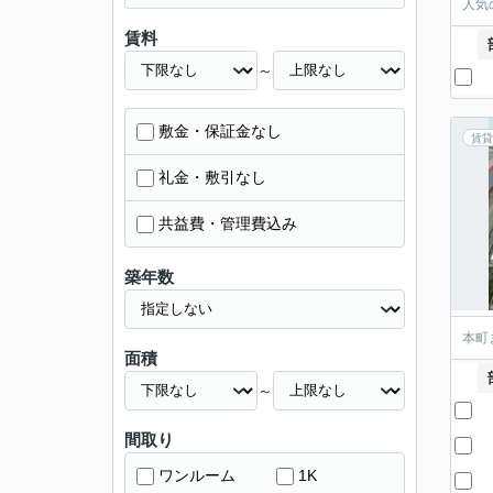
人気
賃料
～
敷金・保証金なし
賃貸
礼金・敷引なし
共益費・管理費込み
築年数
本町
面積
～
間取り
ワンルーム
1K