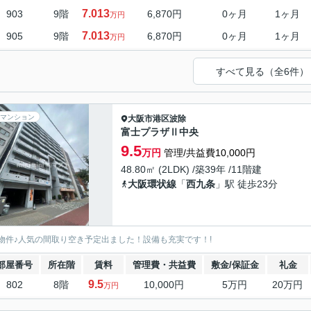
7.013
903
9階
6,870円
0ヶ月
1ヶ月
万円
7.013
905
9階
6,870円
0ヶ月
1ヶ月
万円
すべて見る（全6件）
マンション
大阪市港区
波除
富士プラザⅡ中央
9.5
万円
管理/共益費10,000円
48.80㎡ (2LDK) /築39年 /11階建
大阪環状線
「
西九条
」駅 徒歩23分
物件♪人気の間取り空き予定出ました！設備も充実です！!
部屋番号
所在階
賃料
管理費・共益費
敷金/保証金
礼金
9.5
802
8階
10,000円
5万円
20万円
万円