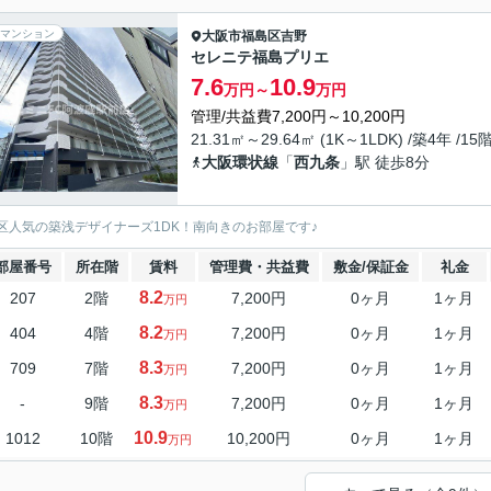
マンション
大阪市福島区
吉野
セレニテ福島プリエ
7.6
10.9
万円～
万円
管理/共益費7,200円～10,200円
21.31㎡～29.64㎡ (1K～1LDK) /築4年 /15
大阪環状線
「
西九条
」駅 徒歩8分
区人気の築浅デザイナーズ1DK！南向きのお部屋です♪
部屋番号
所在階
賃料
管理費・共益費
敷金/保証金
礼金
8.2
207
2階
7,200円
0ヶ月
1ヶ月
万円
8.2
404
4階
7,200円
0ヶ月
1ヶ月
万円
8.3
709
7階
7,200円
0ヶ月
1ヶ月
万円
8.3
-
9階
7,200円
0ヶ月
1ヶ月
万円
10.9
1012
10階
10,200円
0ヶ月
1ヶ月
万円