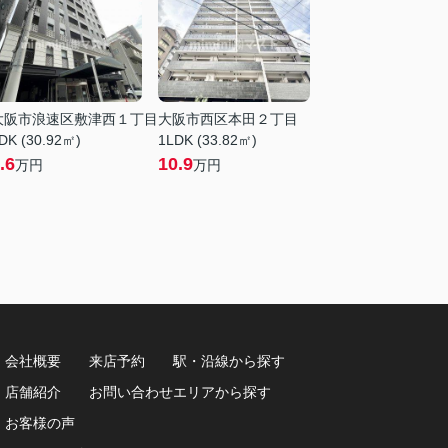
大阪市浪速区敷津西１丁目
大阪市西区本田２丁目
DK (30.92㎡)
1LDK (33.82㎡)
.6
10.9
万円
万円
会社概要
来店予約
駅・沿線から探す
8
店舗紹介
お問い合わせ
エリアから探す
お客様の声