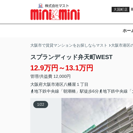
大国町店
ホー
大阪市で賃貸マンションをお探しならマスト
大阪市港区
スプランディッド弁天町WEST
12.9万円～13.1万円
管理/共益費 12,000円
大阪府
大阪市港区
八幡屋
１丁目
地下鉄中央線「朝潮橋」駅徒歩6分
地下鉄中央線「
1
/
22