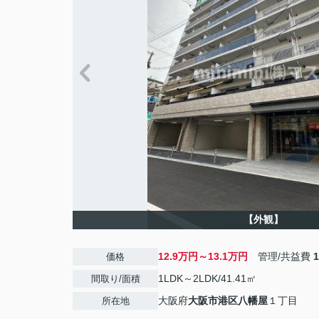
【外観】
12.9万円～13.1万円
管理/共益費
価格
1LDK～2LDK/41.41㎡
間取り/面積
大阪府
大阪市港区
八幡屋
１丁目
所在地