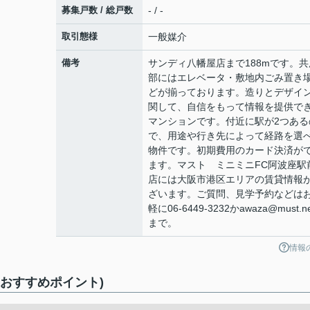
募集戸数 / 総戸数
- / -
取引態様
一般媒介
備考
サンディ八幡屋店まで188mです。共
部にはエレベータ・敷地内ごみ置き
どが揃っております。造りとデザイ
関して、自信をもって情報を提供で
マンションです。付近に駅が2つある
で、用途や行き先によって経路を選
物件です。初期費用のカード決済が
ます。マスト ミニミニFC阿波座駅
店には大阪市港区エリアの賃貸情報
ざいます。ご質問、見学予約などは
軽に06-6449-3232かawaza@must.ne
まで。
情報
(おすすめポイント)