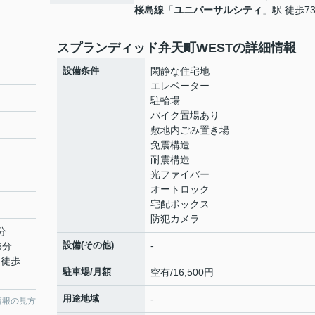
桜島線
「
ユニバーサルシティ
」駅 徒歩7
スプランディッド弁天町WESTの詳細情報
設備条件
閑静な住宅地
エレベーター
駐輪場
バイク置場あり
敷地内ごみ置き場
免震構造
耐震構造
光ファイバー
オートロック
宅配ボックス
防犯カメラ
分
設備(その他)
-
6分
 徒歩
駐車場/月額
空有/16,500円
用途地域
-
情報の見方