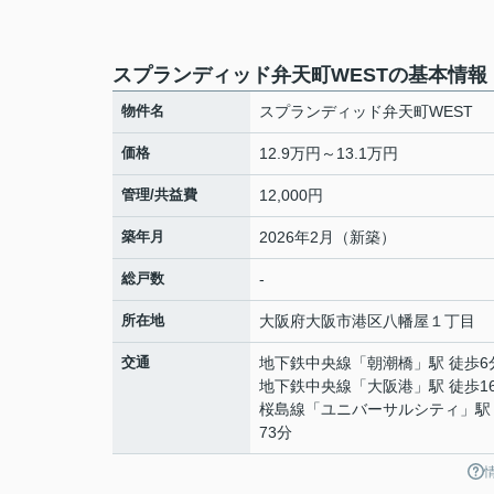
スプランディッド弁天町WESTの基本情報
物件名
スプランディッド弁天町WEST
価格
12.9万円～13.1万円
管理/共益費
12,000円
築年月
2026年2月（新築）
総戸数
-
所在地
大阪府
大阪市港区
八幡屋
１丁目
交通
地下鉄中央線
「
朝潮橋
」駅 徒歩6
地下鉄中央線
「
大阪港
」駅 徒歩1
桜島線
「
ユニバーサルシティ
」駅
73分