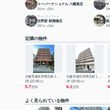
スーパーナショナル 八幡屋店
サ
111ｍ（2分）
1
ファーストフード
郵
吉野家 朝潮橋店
港
237ｍ（3分）
2
近隣の物件
大阪市港区市岡元町１丁目
大阪市港区市岡元町１丁目
1R (22.00㎡)
1K (20.82㎡)
1
5.7
6.1
6
万円
万円
よく見られている物件