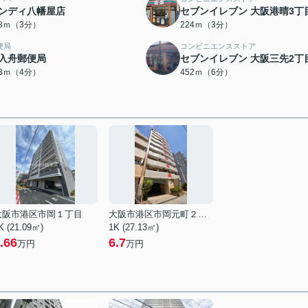
ンディ八幡屋店
セブンイレブン 大阪港晴3丁
88ｍ（3分）
224ｍ（3分）
便局
コンビニエンスストア
入舟郵便局
セブンイレブン 大阪三先2丁
58ｍ（4分）
452ｍ（6分）
大阪市港区市岡１丁目
大阪市港区市岡元町２丁目
K (21.09㎡)
1K (27.13㎡)
.66
6.7
万円
万円