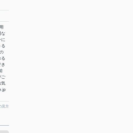
用
場な
ンに
きる
の
べる
でき
前
がご
お気
.jp
の見方