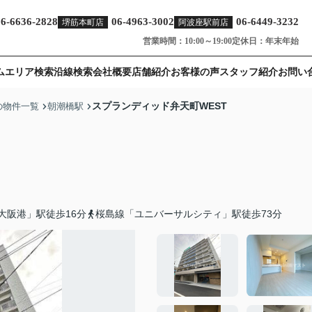
06-6636-2828
06-4963-3002
06-6449-3232
堺筋本町店
阿波座駅前店
営業時間：10:00～19:00
定休日：年末年始
ム
エリア検索
沿線検索
会社概要
店舗紹介
お客様の声
スタッフ紹介
お問い
スプランディッド弁天町WEST
の物件一覧
朝潮橋駅
大阪港」駅徒歩16分
桜島線「ユニバーサルシティ」駅徒歩73分