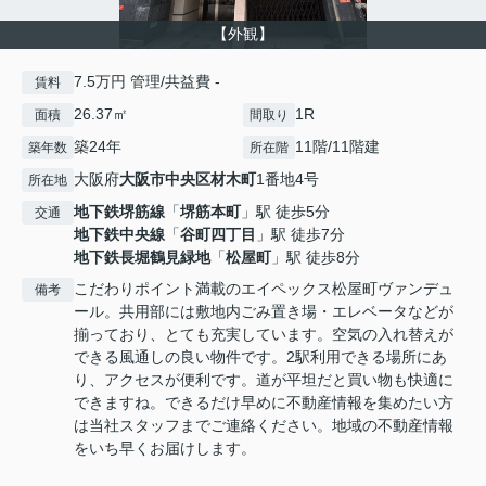
【外観】
7.5万円 管理/共益費 -
賃料
26.37㎡
1R
面積
間取り
築24年
11階/11階建
築年数
所在階
大阪府
大阪市中央区
材木町
1番地4号
所在地
地下鉄堺筋線
「
堺筋本町
」駅 徒歩5分
交通
地下鉄中央線
「
谷町四丁目
」駅 徒歩7分
地下鉄長堀鶴見緑地
「
松屋町
」駅 徒歩8分
こだわりポイント満載のエイペックス松屋町ヴァンデュ
備考
ール。共用部には敷地内ごみ置き場・エレベータなどが
揃っており、とても充実しています。空気の入れ替えが
できる風通しの良い物件です。2駅利用できる場所にあ
り、アクセスが便利です。道が平坦だと買い物も快適に
できますね。できるだけ早めに不動産情報を集めたい方
は当社スタッフまでご連絡ください。地域の不動産情報
をいち早くお届けします。