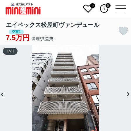
0
0
エイペックス松屋町ヴァンデュール
空室1
7.5万円
管理/共益費 -
1
/
20