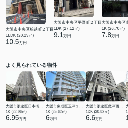
大阪市中央区平野町２丁目
大阪市中央区
1DK (27.12㎡)
1K (26.70㎡)
大阪市中央区船越町２丁目
9.1
7.8
1LDK (28.29㎡)
万円
万円
10.5
万円
よく見られている物件
大阪市浪速区日本橋東３丁目
大阪市東成区玉津１丁目
大阪市浪速区敷津西１丁目
1K (22.96㎡)
1K (25.62㎡)
1DK (30.92㎡)
1
6.95
6
6.6
万円
万円
万円