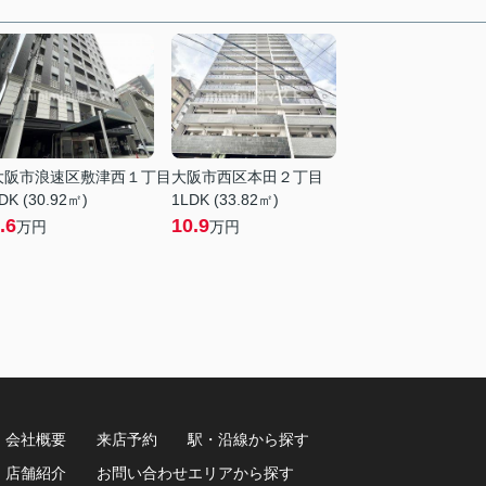
大阪市浪速区敷津西１丁目
大阪市西区本田２丁目
DK (30.92㎡)
1LDK (33.82㎡)
.6
10.9
万円
万円
会社概要
来店予約
駅・沿線から探す
8
店舗紹介
お問い合わせ
エリアから探す