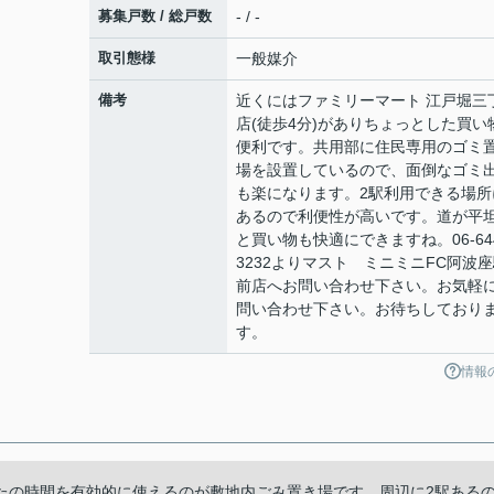
募集戸数 / 総戸数
- / -
取引態様
一般媒介
備考
近くにはファミリーマート 江戸堀三
店(徒歩4分)がありちょっとした買い
便利です。共用部に住民専用のゴミ
場を設置しているので、面倒なゴミ
も楽になります。2駅利用できる場所
あるので利便性が高いです。道が平
と買い物も快適にできますね。06-644
3232よりマスト ミニミニFC阿波
前店へお問い合わせ下さい。お気軽
問い合わせ下さい。お待ちしており
す。
情報
たの時間を有効的に使えるのが敷地内ごみ置き場です。周辺に2駅ある