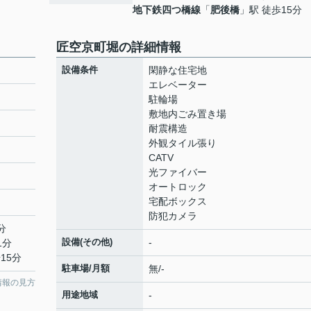
地下鉄四つ橋線
「
肥後橋
」駅 徒歩15分
匠空京町堀の詳細情報
設備条件
閑静な住宅地
エレベーター
駐輪場
敷地内ごみ置き場
耐震構造
外観タイル張り
CATV
光ファイバー
オートロック
宅配ボックス
防犯カメラ
分
設備(その他)
-
1分
15分
駐車場/月額
無/-
情報の見方
用途地域
-