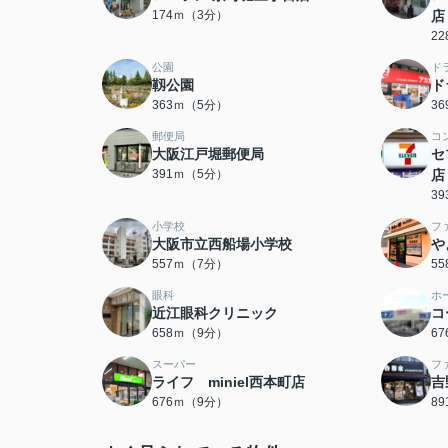
174ｍ（3分）
店
2
公園
ド
靱公園
ド
363ｍ（5分）
3
郵便局
コ
大阪江戸堀郵便局
セ
391ｍ（5分）
店
3
小学校
フ
大阪市立西船場小学校
や
557ｍ（7分）
5
眼科
ホ
近江眼科クリニック
コ
658ｍ（9分）
6
スーパー
フ
ライフ miniel西本町店
吉
676ｍ（9分）
8