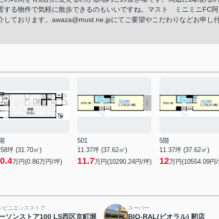
置する物件で気軽に散歩できるのもいいですね。マスト ミニミニFC阿
おります。awaza@must.ne.jpにてご要望やこだわりなどお申し
階
501
5階
.58坪 (31.70㎡)
11.37坪 (37.62㎡)
11.37坪 (37.62㎡)
0.4
11.7
12
万円(0.86万円/坪)
万円(10290.24円/坪)
万円(10554.09円/
ンビニエンスストア
スーパー
ーソンストア100 LS西区京町堀
BIO-RAL(ビオラル) 靭店