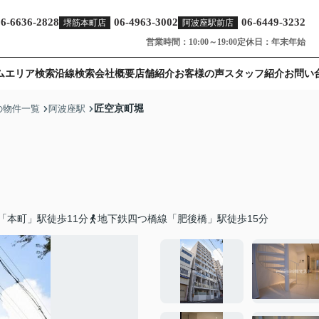
06-6636-2828
06-4963-3002
06-6449-3232
堺筋本町店
阿波座駅前店
営業時間：10:00～19:00
定休日：年末年始
ム
エリア検索
沿線検索
会社概要
店舗紹介
お客様の声
スタッフ紹介
お問い
匠空京町堀
の物件一覧
阿波座駅
「本町」駅徒歩11分
地下鉄四つ橋線「肥後橋」駅徒歩15分