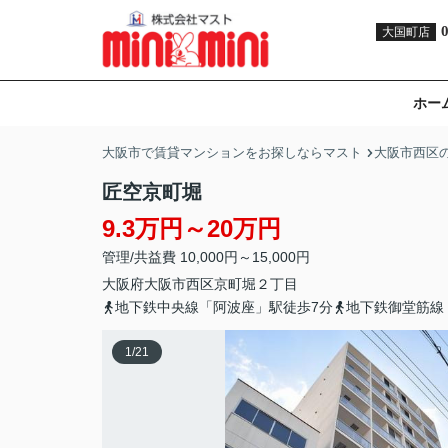
大国町店
ホー
大阪市で賃貸マンションをお探しならマスト
大阪市西区
匠空京町堀
9.3万円～20万円
管理/共益費 10,000円～15,000円
大阪府
大阪市西区
京町堀
２丁目
地下鉄中央線「阿波座」駅徒歩7分
地下鉄御堂筋線
1
/
21