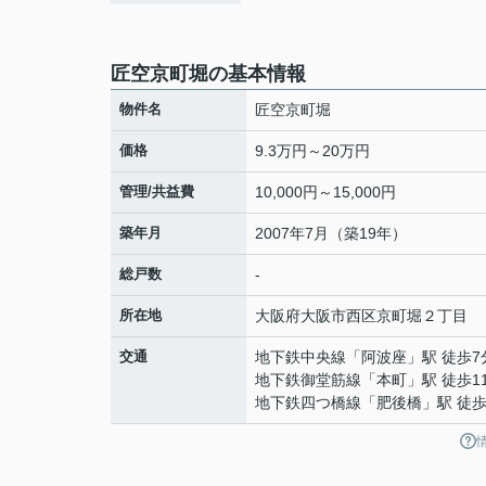
匠空京町堀の基本情報
物件名
匠空京町堀
価格
9.3万円～20万円
管理/共益費
10,000円～15,000円
築年月
2007年7月（築19年）
総戸数
-
所在地
大阪府
大阪市西区
京町堀
２丁目
交通
地下鉄中央線
「
阿波座
」駅 徒歩7
地下鉄御堂筋線
「
本町
」駅 徒歩1
地下鉄四つ橋線
「
肥後橋
」駅 徒歩