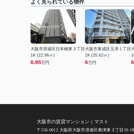
よく見られている物件
大阪市浪速区日本橋東３丁目
大阪市東成区玉津１丁目
1K (22.96㎡)
1K (25.62㎡)
1
6.95
6
6
万円
万円
大阪市の賃貸マンション｜マスト
〒556-0012 大阪府大阪市浪速区敷津東３丁目10-1