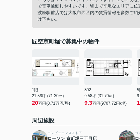
で電車通勤しやすいです。駅まで平坦なエリアに位
波座駅前店では大阪市西区内の賃貸情報を多数ご紹介して
け下さい。
匠空京町堀で募集中の物件
1階
302
5
21.56坪 (71.30㎡)
9.58坪 (31.70㎡)
9
20
9.3
1
万円(0.71万円/坪)
万円(9707.72円/坪)
周辺施設
コンビニエンスストア
コ
ローソン 京町堀三丁目店
ロ