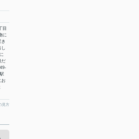
丁目
物に
置き
出し
に
坦だ
9-
座駅
にお
ま
の見方
の