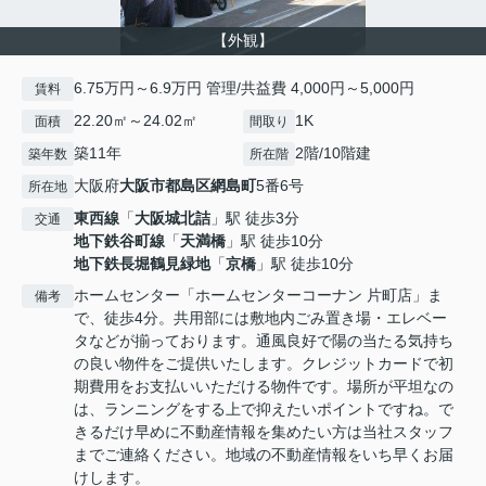
【外観】
6.75万円～6.9万円 管理/共益費 4,000円～5,000円
賃料
22.20㎡～24.02㎡
1K
面積
間取り
築11年
2階/10階建
築年数
所在階
大阪府
大阪市都島区
網島町
5番6号
所在地
東西線
「
大阪城北詰
」駅 徒歩3分
交通
地下鉄谷町線
「
天満橋
」駅 徒歩10分
地下鉄長堀鶴見緑地
「
京橋
」駅 徒歩10分
ホームセンター「ホームセンターコーナン 片町店」ま
備考
で、徒歩4分。共用部には敷地内ごみ置き場・エレベー
タなどが揃っております。通風良好で陽の当たる気持ち
の良い物件をご提供いたします。クレジットカードで初
期費用をお支払いいただける物件です。場所が平坦なの
は、ランニングをする上で抑えたいポイントですね。で
きるだけ早めに不動産情報を集めたい方は当社スタッフ
までご連絡ください。地域の不動産情報をいち早くお届
けします。