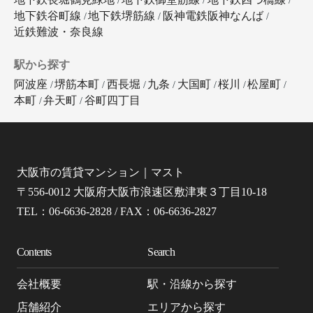
地下鉄谷町線
地下鉄堺筋線
阪神電鉄阪神なんば
近鉄難波・奈良線
駅から探す
阿波座
堺筋本町
西長堀
九条
大国町
桜川
松屋町
本町
弁天町
谷町四丁目
大阪市の賃貸マンション｜マスト
〒556-0012 大阪府大阪市浪速区敷津東３丁目10-18
TEL：06-6636-2828 / FAX：06-6636-2827
Contents
Search
会社概要
駅・沿線から探す
店舗紹介
エリアから探す