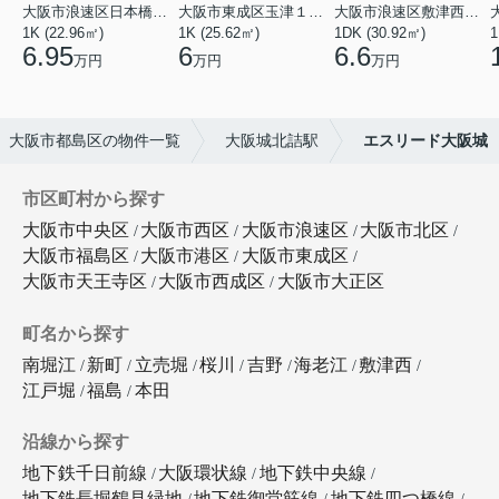
大阪市浪速区日本橋東３丁目
大阪市東成区玉津１丁目
大阪市浪速区敷津西１丁目
1K (22.96㎡)
1K (25.62㎡)
1DK (30.92㎡)
1
6.95
6
6.6
万円
万円
万円
大阪市都島区の物件一覧
大阪城北詰駅
エスリード大阪城
市区町村から探す
大阪市中央区
大阪市西区
大阪市浪速区
大阪市北区
大阪市福島区
大阪市港区
大阪市東成区
大阪市天王寺区
大阪市西成区
大阪市大正区
町名から探す
南堀江
新町
立売堀
桜川
吉野
海老江
敷津西
江戸堀
福島
本田
沿線から探す
地下鉄千日前線
大阪環状線
地下鉄中央線
地下鉄長堀鶴見緑地
地下鉄御堂筋線
地下鉄四つ橋線