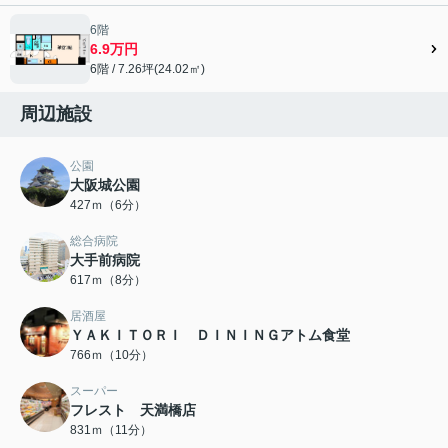
6階
6.9万円
6階 / 7.26坪(24.02㎡)
周辺施設
公園
大阪城公園
427ｍ（6分）
総合病院
大手前病院
617ｍ（8分）
居酒屋
ＹＡＫＩＴＯＲＩ ＤＩＮＩＮＧアトム食堂
766ｍ（10分）
スーパー
フレスト 天満橋店
831ｍ（11分）