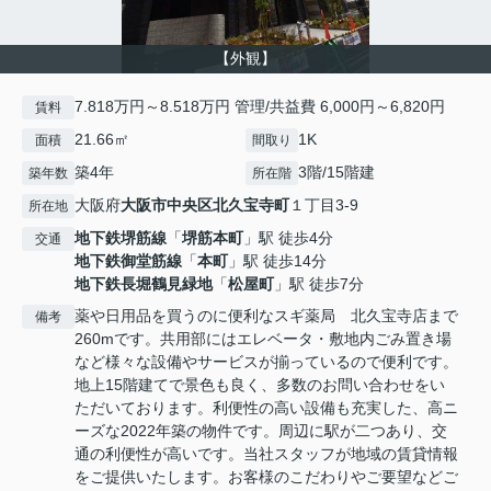
【外観】
7.818万円～8.518万円 管理/共益費 6,000円～6,820円
賃料
21.66㎡
1K
面積
間取り
築4年
3階/15階建
築年数
所在階
大阪府
大阪市中央区
北久宝寺町
１丁目3-9
所在地
地下鉄堺筋線
「
堺筋本町
」駅 徒歩4分
交通
地下鉄御堂筋線
「
本町
」駅 徒歩14分
地下鉄長堀鶴見緑地
「
松屋町
」駅 徒歩7分
薬や日用品を買うのに便利なスギ薬局 北久宝寺店まで
備考
260mです。共用部にはエレベータ・敷地内ごみ置き場
など様々な設備やサービスが揃っているので便利です。
地上15階建てで景色も良く、多数のお問い合わせをい
ただいております。利便性の高い設備も充実した、高ニ
ーズな2022年築の物件です。周辺に駅が二つあり、交
通の利便性が高いです。当社スタッフが地域の賃貸情報
をご提供いたします。お客様のこだわりやご要望などご