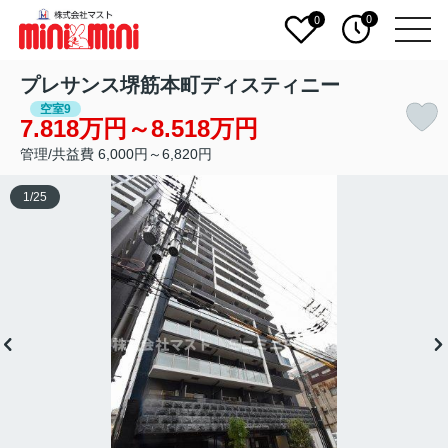
0
0
プレサンス堺筋本町ディスティニー
空室9
7.818万円～8.518万円
管理/共益費 6,000円～6,820円
1
/
25