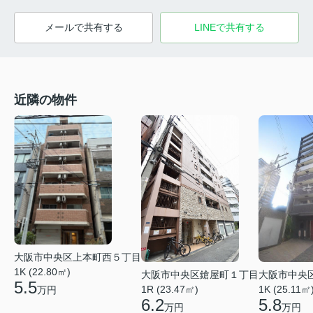
メールで共有する
LINEで共有する
近隣の物件
大阪市中央区上本町西５丁目
1K (22.80㎡)
大阪市中央区鎗屋町１丁目
大阪市中央
5.5
1R (23.47㎡)
1K (25.11㎡
万円
6.2
5.8
万円
万円