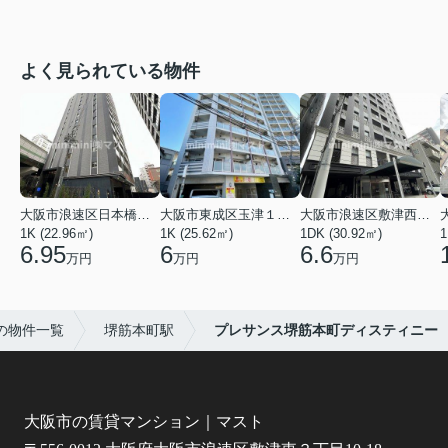
よく見られている物件
大阪市浪速区日本橋東３丁目
大阪市東成区玉津１丁目
大阪市浪速区敷津西１丁目
1K (22.96㎡)
1K (25.62㎡)
1DK (30.92㎡)
1
6.95
6
6.6
万円
万円
万円
の物件一覧
堺筋本町駅
プレサンス堺筋本町ディスティニー
大阪市の賃貸マンション｜マスト