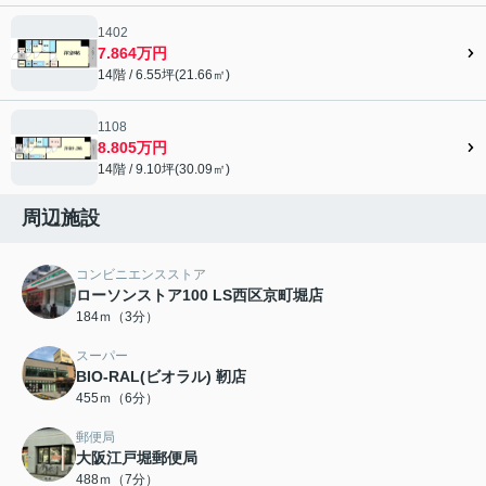
1402
7.864万円
14階 / 6.55坪(21.66㎡)
1108
8.805万円
14階 / 9.10坪(30.09㎡)
周辺施設
コンビニエンスストア
ローソンストア100 LS西区京町堀店
184ｍ（3分）
スーパー
BIO-RAL(ビオラル) 靭店
455ｍ（6分）
郵便局
大阪江戸堀郵便局
488ｍ（7分）