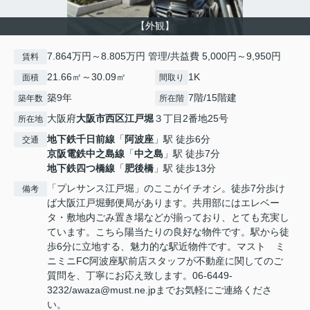
【外観】
7.864万円～8.805万円 管理/共益費 5,000円～9,950円
賃料
21.66㎡～30.09㎡
1K
面積
間取り
築9年
7階/15階建
築年数
所在階
大阪府
大阪市西区
江戸堀
３丁目2番地25号
所在地
地下鉄千日前線
「
阿波座
」駅 徒歩6分
交通
京阪電鉄中之島線
「
中之島
」駅 徒歩7分
地下鉄四つ橋線
「
肥後橋
」駅 徒歩13分
「プレサンス江戸堀」のここがイチオシ。徒歩7分歩け
備考
ば大阪江戸堀郵便局があります。共用部にはエレベー
タ・敷地内ごみ置き場などが揃っており、とても充実し
ています。こちら陽当たりの良好な物件です。駅から徒
歩6分に立地する、魅力的な駅近物件です。マスト ミ
ニミニFC阿波座駅前店スタッフが不動産に関してのご
質問を、丁寧にお応え致します。06-6449-
3232/awaza@must.ne.jpまでお気軽にご連絡くださ
い。