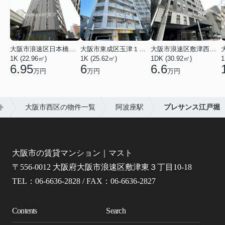
大阪市浪速区日本橋東３丁目
大阪市東成区玉津１丁目
大阪市浪速区敷津西１丁目
1K (22.96㎡)
1K (25.62㎡)
1DK (30.92㎡)
1
6.95
6
6.6
万円
万円
万円
ト
大阪市西区の物件一覧
阿波座駅
プレサンス江戸堀
大阪市の賃貸マンション｜マスト
〒556-0012 大阪府大阪市浪速区敷津東３丁目10-18
TEL：06-6636-2828 / FAX：06-6636-2827
Contents
Search