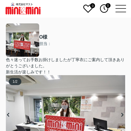
0
0
O様
担当：
色々迷ってお手数お掛けしましたが丁寧衣にご案内して頂きあり
がとうございました。
新生活が楽しみです！！
1
/
2