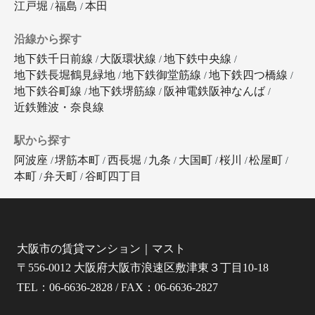
江戸堀
福島
本田
沿線から探す
地下鉄千日前線
大阪環状線
地下鉄中央線
地下鉄長堀鶴見緑地
地下鉄御堂筋線
地下鉄四つ橋線
地下鉄谷町線
地下鉄堺筋線
阪神電鉄阪神なんば
近鉄難波・奈良線
駅から探す
阿波座
堺筋本町
西長堀
九条
大国町
桜川
松屋町
本町
弁天町
谷町四丁目
大阪市の賃貸マンション｜マスト
〒556-0012 大阪府大阪市浪速区敷津東３丁目10-18
TEL：06-6636-2828 / FAX：06-6636-2827