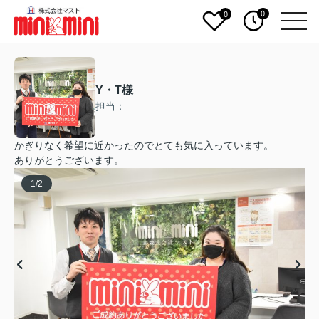
0
0
Y・T様
担当：
かぎりなく希望に近かったのでとても気に入っています。
ありがとうございます。
1
/
2