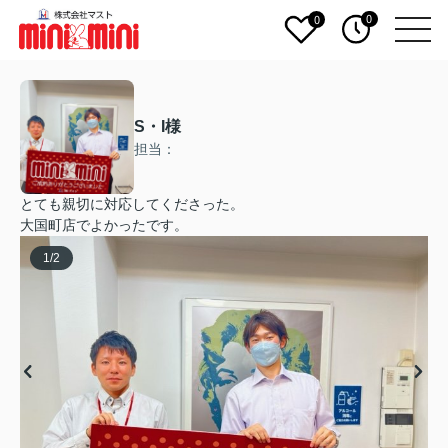
0
0
S・I様
担当：
とても親切に対応してくださった。
大国町店でよかったです。
1
/
2