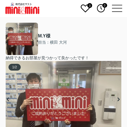
0
0
M.Y様
担当：横田 大河
納得できるお部屋が見つかって良かったです！
1
/
2