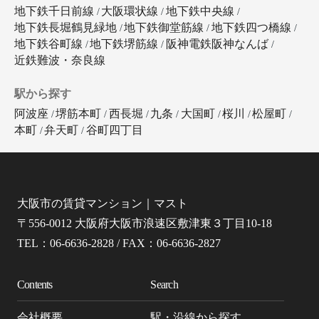
地下鉄千日前線
大阪環状線
地下鉄中央線
地下鉄長堀鶴見緑地
地下鉄御堂筋線
地下鉄四つ橋線
地下鉄谷町線
地下鉄堺筋線
阪神電鉄阪神なんば
近鉄難波・奈良線
駅から探す
阿波座
堺筋本町
西長堀
九条
大国町
桜川
松屋町
本町
弁天町
谷町四丁目
大阪市の賃貸マンション｜マスト
〒556-0012 大阪府大阪市浪速区敷津東３丁目10-18
TEL：06-6636-2828 / FAX：06-6636-2827
Contents
Search
会社概要
駅・沿線から探す