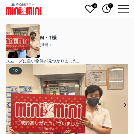
0
0
M・T様
担当：
スムーズに良い物件が見つかりました。
1
/
2