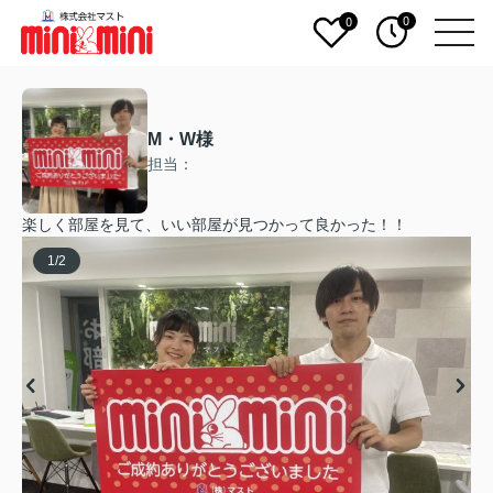
0
0
M・W様
担当：
楽しく部屋を見て、いい部屋が見つかって良かった！！
1
/
2