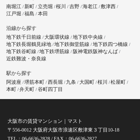
南堀江
新町
立売堀
桜川
吉野
海老江
敷津西
江戸堀
福島
本田
沿線から探す
地下鉄千日前線
大阪環状線
地下鉄中央線
地下鉄長堀鶴見緑地
地下鉄御堂筋線
地下鉄四つ橋線
地下鉄谷町線
地下鉄堺筋線
阪神電鉄阪神なんば
近鉄難波・奈良線
駅から探す
阿波座
堺筋本町
西長堀
九条
大国町
桜川
松屋町
本町
弁天町
谷町四丁目
大阪市の賃貸マンション｜マスト
〒556-0012 大阪府大阪市浪速区敷津東３丁目10-18
TEL：06-6636-2828 / FAX：06-6636-2827