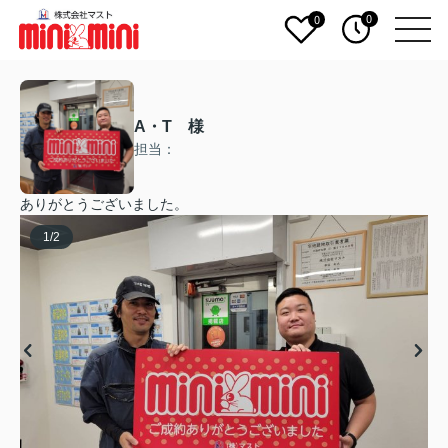
0
0
A・T 様
担当：
ありがとうございました。
1
/
2