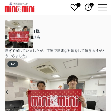
0
0
T様
担当：
急ぎで探していましたが、丁寧で迅速な対応をして頂きありがと
うござました。
1
/
2