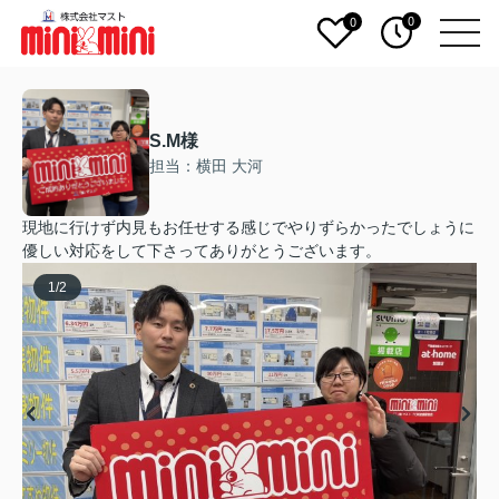
0
0
S.M様
担当：横田 大河
現地に行けず内見もお任せする感じでやりずらかったでしょうに
優しい対応をして下さってありがとうございます。
1
/
2