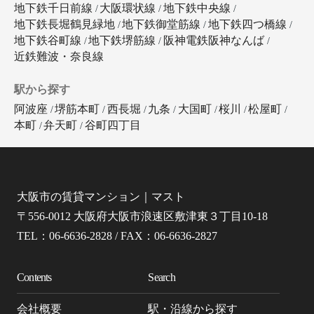
地下鉄千日前線
大阪環状線
地下鉄中央線
地下鉄長堀鶴見緑地
地下鉄御堂筋線
地下鉄四つ橋線
地下鉄谷町線
地下鉄堺筋線
阪神電鉄阪神なんば
近鉄難波・奈良線
駅から探す
阿波座
堺筋本町
西長堀
九条
大国町
桜川
松屋町
本町
弁天町
谷町四丁目
大阪市の賃貸マンション｜マスト
〒556-0012 大阪府大阪市浪速区敷津東３丁目10-18
TEL：06-6636-2828 / FAX：06-6636-2827
Contents
Search
会社概要
駅・沿線から探す