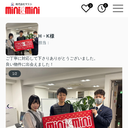
0
0
H・K様
担当：
ご丁寧に対応して下さりありがとうございました。
良い物件に出会えました！
1
/
2