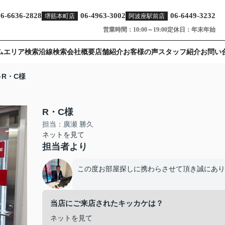
06-6636-2828
06-4963-3002
06-6449-3232
堺筋本町店
阿波座駅前店
営業時間：10:00～19:00
定休日：年末年始
ム
エリア検索
沿線検索
会社概要
店舗紹介
お客様の声
スタッフ紹介
お問い
R・C様
R・C様
担当：廣瀬 勝久
ネットを見て
担当者より
この度お部屋探しに携わらさせて頂き誠にあり
当店にご来店されたキッカケは？
ネットを見て