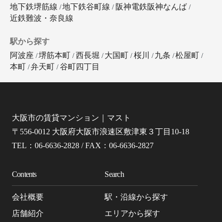
地下鉄堺筋線
地下鉄谷町線
阪神電鉄阪神なんば
近鉄難波・奈良線
駅から探す
阿波座
堺筋本町
西長堀
大国町
桜川
九条
松屋町
本町
弁天町
谷町四丁目
大阪市の賃貸マンション｜マスト
〒556-0012 大阪府大阪市浪速区敷津東３丁目10-18
TEL：06-6636-2828 / FAX：06-6636-2827
Contents
Search
会社概要
駅・沿線から探す
店舗紹介
エリアから探す