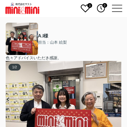
0
0
A.I様
担当：山本 絵梨
色々アドバイスいただき感謝。
1
/
2