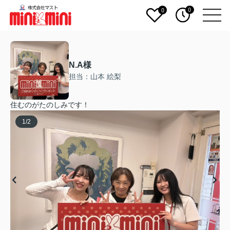
0
0
N.A様
担当：山本 絵梨
住むのがたのしみです！
1
/
2