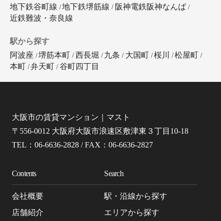
地下鉄谷町線
地下鉄堺筋線
阪神電鉄阪神なんば
近鉄難波・奈良線
駅から探す
阿波座
堺筋本町
西長堀
九条
大国町
桜川
松屋町
本町
弁天町
谷町四丁目
大阪市の賃貸マンション｜マスト
〒556-0012 大阪府大阪市浪速区敷津東３丁目10-18
TEL：06-6636-2828 / FAX：06-6636-2827
Contents
Search
会社概要
駅・沿線から探す
店舗紹介
エリアから探す