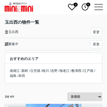
0
0
玉出西の物件一覧
玉出西
変更
募集中
変更
おすすめのエリア
南堀江
/
新町
/
立売堀
/
桜川
/
吉野
/
海老江
/
敷津西
/
江戸堀
/
福島
/
本田
3
棟
4
件