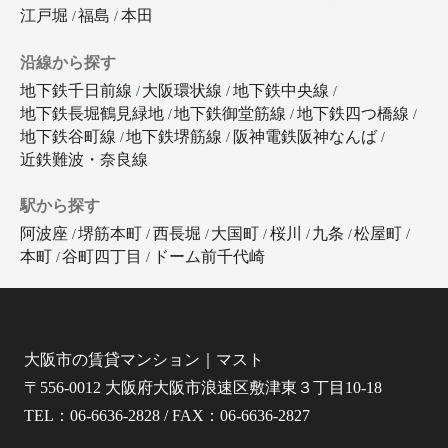
江戸堀
福島
本田
沿線から探す
地下鉄千日前線
大阪環状線
地下鉄中央線
地下鉄長堀鶴見緑地
地下鉄御堂筋線
地下鉄四つ橋線
地下鉄谷町線
地下鉄堺筋線
阪神電鉄阪神なんば
近鉄難波・奈良線
駅から探す
阿波座
堺筋本町
西長堀
大国町
桜川
九条
松屋町
本町
谷町四丁目
ドーム前千代崎
大阪市の賃貸マンション｜マスト
〒556-0012 大阪府大阪市浪速区敷津東３丁目10-18
TEL：06-6636-2828 / FAX：06-6636-2827