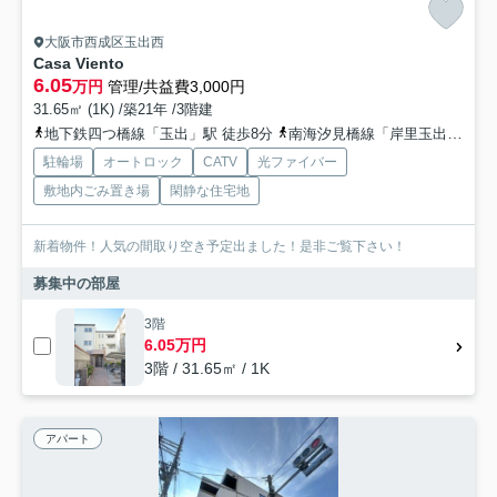
大阪市西成区玉出西
Casa Viento
6.05
万円
管理/共益費3,000円
31.65㎡ (1K) /築21年 /3階建
地下鉄四つ橋線「玉出」駅 徒歩8分
南海汐見橋線「岸里玉出」駅 徒歩11分
駐輪場
オートロック
CATV
光ファイバー
敷地内ごみ置き場
閑静な住宅地
新着物件！人気の間取り空き予定出ました！是非ご覧下さい！
募集中の部屋
3階
6.05万円
3階 / 31.65㎡ / 1K
アパート