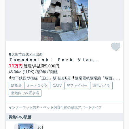
大阪市西成区玉出西
Ｔａｍａｄｅｎｉｓｈｉ Ｐａｒｋ Ｖｉｅｕｎｏ
11
万円
管理/共益費5,000円
43.04㎡ (1LDK) /築2年 /2階建
地下鉄四つ橋線「玉出」駅 徒歩6分
阪堺電軌阪堺線「塚西」駅 徒歩11分
駐輪場
オートロック
CATV
光ファイバー
防犯カメラ
敷地内ごみ置き場
インターネット無料・ペット飼育可能の築浅アパートタイプ
募集中の部屋
201