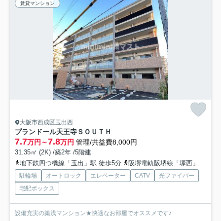
賃貸マンション
大阪市西成区玉出西
プランドール天王寺ＳＯＵＴＨ
7.7
7.8
万円～
万円
管理/共益費8,000円
31.35㎡ (2K) /築2年 /5階建
地下鉄四つ橋線「玉出」駅 徒歩5分
阪堺電軌阪堺線「塚西」駅 徒歩10分
駐輪場
オートロック
エレベーター
CATV
光ファイバー
宅配ボックス
設備充実の築浅マンション★快適なお部屋でオススメです♪