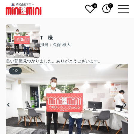
0
0
T 様
担当：久保 雄大
良い部屋見つかりました。ありがとうございます。
1
/
2