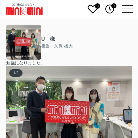
0
0
U 様
担当：久保 雄大
勉強になりました。
1
/
2