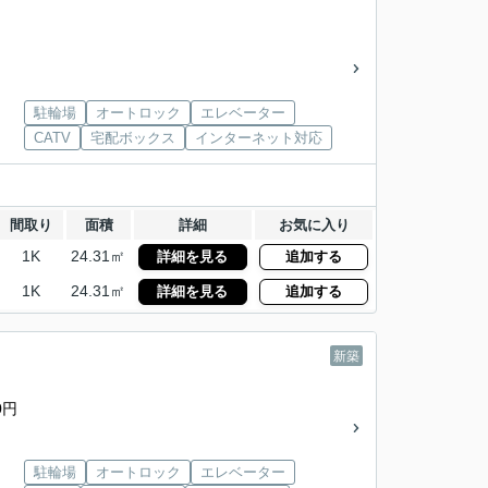
駐輪場
オートロック
エレベーター
CATV
宅配ボックス
インターネット対応
間取り
面積
詳細
お気に入り
1K
24.31㎡
詳細を見る
追加する
1K
24.31㎡
詳細を見る
追加する
新築
0円
駐輪場
オートロック
エレベーター