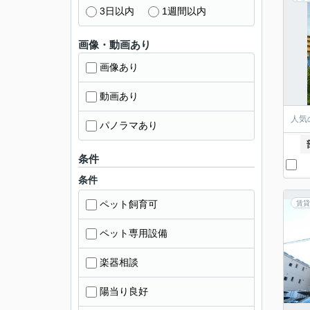
3日以内
1週間以内
画像・動画あり
画像あり
動画あり
人気
パノラマあり
条件
条件
ペット飼育可
賃貸
ペット専用設備
楽器相談
陽当り良好