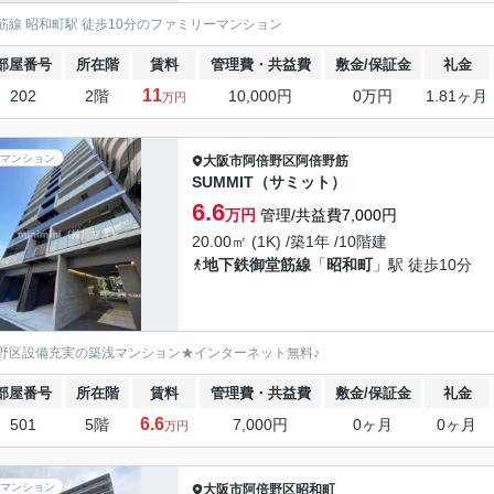
筋線 昭和町駅 徒歩10分のファミリーマンション
部屋番号
所在階
賃料
管理費・共益費
敷金/保証金
礼金
11
202
2階
10,000円
0万円
1.81ヶ月
万円
マンション
大阪市阿倍野区
阿倍野筋
SUMMIT（サミット）
6.6
万円
管理/共益費7,000円
20.00㎡ (1K) /築1年 /10階建
地下鉄御堂筋線
「
昭和町
」駅 徒歩10分
野区設備充実の築浅マンション★インターネット無料♪
部屋番号
所在階
賃料
管理費・共益費
敷金/保証金
礼金
6.6
501
5階
7,000円
0ヶ月
0ヶ月
万円
マンション
大阪市阿倍野区
昭和町