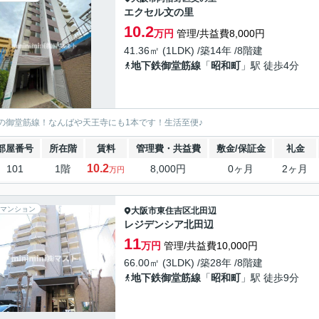
エクセル文の里
10.2
万円
管理/共益費8,000円
41.36㎡ (1LDK) /築14年 /8階建
地下鉄御堂筋線
「
昭和町
」駅 徒歩4分
の御堂筋線！なんばや天王寺にも1本です！生活至便♪
部屋番号
所在階
賃料
管理費・共益費
敷金/保証金
礼金
10.2
101
1階
8,000円
0ヶ月
2ヶ月
万円
マンション
大阪市東住吉区
北田辺
レジデンシア北田辺
11
万円
管理/共益費10,000円
66.00㎡ (3LDK) /築28年 /8階建
地下鉄御堂筋線
「
昭和町
」駅 徒歩9分