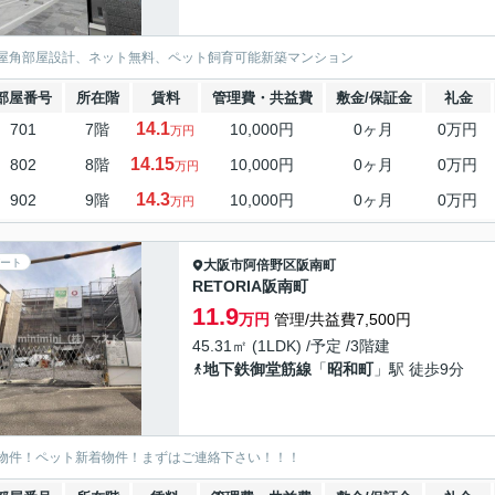
屋角部屋設計、ネット無料、ペット飼育可能新築マンション
部屋番号
所在階
賃料
管理費・共益費
敷金/保証金
礼金
14.1
701
7階
10,000円
0ヶ月
0万円
万円
14.15
802
8階
10,000円
0ヶ月
0万円
万円
14.3
902
9階
10,000円
0ヶ月
0万円
万円
ート
大阪市阿倍野区
阪南町
RETORIA阪南町
11.9
万円
管理/共益費7,500円
45.31㎡ (1LDK) /予定 /3階建
地下鉄御堂筋線
「
昭和町
」駅 徒歩9分
物件！ペット新着物件！まずはご連絡下さい！！！