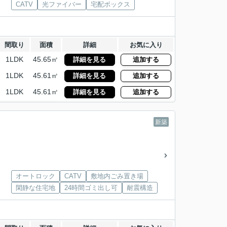
CATV
光ファイバー
宅配ボックス
間取り
面積
詳細
お気に入り
1LDK
45.65㎡
詳細を見る
追加する
1LDK
45.61㎡
詳細を見る
追加する
1LDK
45.61㎡
詳細を見る
追加する
新築
オートロック
CATV
敷地内ごみ置き場
閑静な住宅地
24時間ゴミ出し可
耐震構造