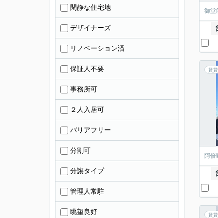
閑静な住宅地
御堂
デザイナーズ
リノベーション済
保証人不要
賃貸
事務所可
２人入居可
バリアフリー
分割可
阿倍
分譲タイプ
管理人常駐
眺望良好
賃貸