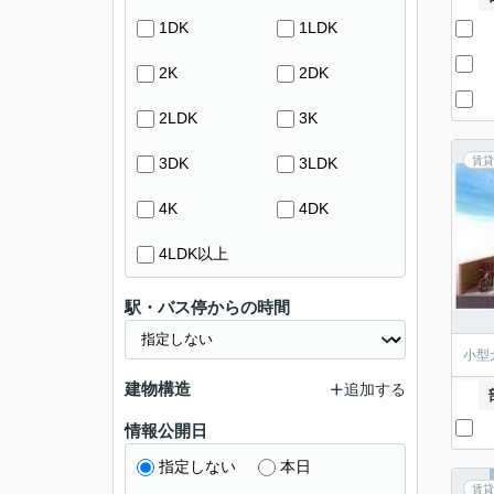
1DK
1LDK
2K
2DK
2LDK
3K
3DK
3LDK
賃貸
4K
4DK
4LDK以上
駅・バス停からの時間
小型
建物構造
追加する
情報公開日
指定しない
本日
賃貸