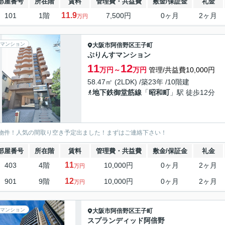
部屋番号
所在階
賃料
管理費・共益費
敷金/保証金
礼金
11.9
101
1階
7,500円
0ヶ月
2ヶ月
万円
マンション
大阪市阿倍野区
王子町
ぷりんすマンション
11
12
万円～
万円
管理/共益費10,000円
58.47㎡ (2LDK) /築23年 /10階建
地下鉄御堂筋線
「
昭和町
」駅 徒歩12分
物件！人気の間取り空き予定出ました！まずはご連絡下さい！
部屋番号
所在階
賃料
管理費・共益費
敷金/保証金
礼金
11
403
4階
10,000円
0ヶ月
2ヶ月
万円
12
901
9階
10,000円
0ヶ月
2ヶ月
万円
マンション
大阪市阿倍野区
王子町
スプランディッド阿倍野