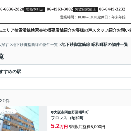
06-6636-2828
06-4963-3002
06-6449-3232
堺筋本町店
阿波座駅前店
営業時間：10:00～19:00
定休日：年末年始
ム
エリア検索
沿線検索
会社概要
店舗紹介
お客様の声
スタッフ紹介
お問い
地下鉄御堂筋線 昭和町駅の物件一覧
ら探す
地下鉄御堂筋線の物件一覧
覧
すすめの駅
20
件
マンション
大阪市阿倍野区
昭和町
フロレスコ昭和町
5.2
万円
管理/共益費5,000円