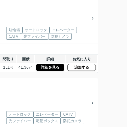
駐輪場
オートロック
エレベーター
CATV
光ファイバー
防犯カメラ
間取り
面積
詳細
お気に入り
1LDK
41.36㎡
詳細を見る
追加する
オートロック
エレベーター
CATV
光ファイバー
宅配ボックス
防犯カメラ