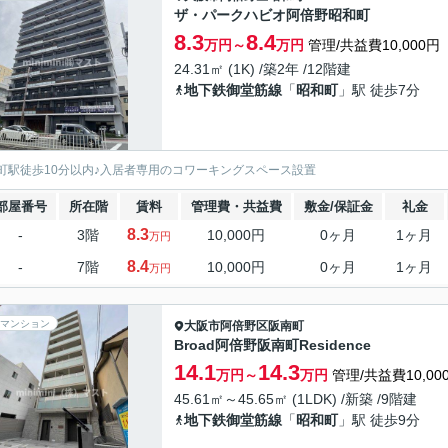
ザ・パークハビオ阿倍野昭和町
8.3
8.4
万円～
万円
管理/共益費10,000円
24.31㎡ (1K) /築2年 /12階建
地下鉄御堂筋線
「
昭和町
」駅 徒歩7分
町駅徒歩10分以内♪入居者専用のコワーキングスペース設置
部屋番号
所在階
賃料
管理費・共益費
敷金/保証金
礼金
8.3
-
3階
10,000円
0ヶ月
1ヶ月
万円
8.4
-
7階
10,000円
0ヶ月
1ヶ月
万円
マンション
大阪市阿倍野区
阪南町
Broad阿倍野阪南町Residence
14.1
14.3
万円～
万円
管理/共益費10,00
45.61㎡～45.65㎡ (1LDK) /新築 /9階建
地下鉄御堂筋線
「
昭和町
」駅 徒歩9分