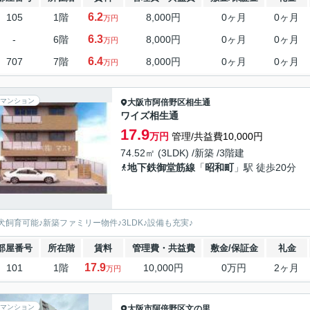
6.2
105
1階
8,000円
0ヶ月
0ヶ月
万円
6.3
-
6階
8,000円
0ヶ月
0ヶ月
万円
6.4
707
7階
8,000円
0ヶ月
0ヶ月
万円
マンション
大阪市阿倍野区
相生通
ワイズ相生通
17.9
万円
管理/共益費10,000円
74.52㎡ (3LDK) /新築 /3階建
地下鉄御堂筋線
「
昭和町
」駅 徒歩20分
犬飼育可能♪新築ファミリー物件♪3LDK♪設備も充実♪
部屋番号
所在階
賃料
管理費・共益費
敷金/保証金
礼金
17.9
101
1階
10,000円
0万円
2ヶ月
万円
マンション
大阪市阿倍野区
文の里