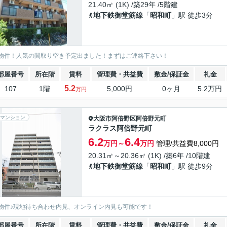
21.40㎡ (1K) /築29年 /5階建
地下鉄御堂筋線
「
昭和町
」駅 徒歩3分
物件！人気の間取り空き予定出ました！まずはご連絡下さい！
部屋番号
所在階
賃料
管理費・共益費
敷金/保証金
礼金
5.2
107
1階
5,000円
0ヶ月
5.2万円
万円
マンション
大阪市阿倍野区
阿倍野元町
ラクラス阿倍野元町
6.2
6.4
万円～
万円
管理/共益費8,000円
20.31㎡～20.36㎡ (1K) /築6年 /10階建
地下鉄御堂筋線
「
昭和町
」駅 徒歩9分
物件♪現地待ち合わせ内見、オンライン内見も可能です！
部屋番号
所在階
賃料
管理費・共益費
敷金/保証金
礼金