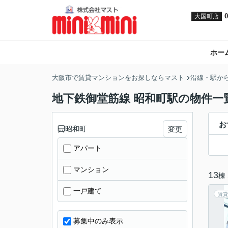
大国町店
ホー
大阪市で賃貸マンションをお探しならマスト
沿線・駅か
地下鉄御堂筋線 昭和町駅の物件一
お
昭和町
変更
アパート
マンション
13
棟
一戸建て
賃貸
募集中のみ表示