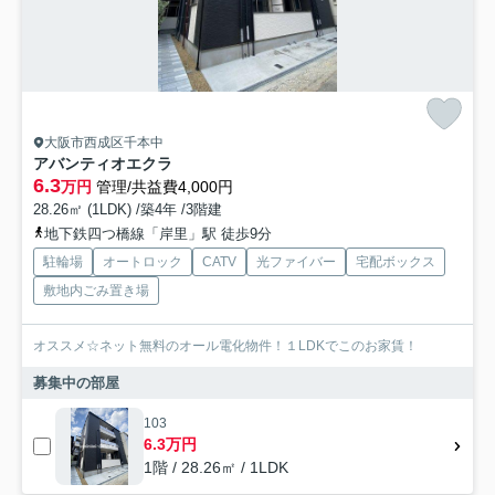
大阪市西成区千本中
アバンティオエクラ
6.3
万円
管理/共益費4,000円
28.26㎡ (1LDK) /築4年 /3階建
地下鉄四つ橋線「岸里」駅 徒歩9分
駐輪場
オートロック
CATV
光ファイバー
宅配ボックス
敷地内ごみ置き場
オススメ☆ネット無料のオール電化物件！１LDKでこのお家賃！
募集中の部屋
103
6.3万円
1階 / 28.26㎡ / 1LDK