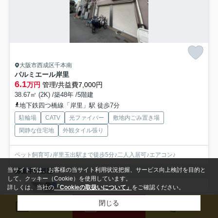
大阪市西成区千本南
パルミエール岸里
6.1
万円
管理/共益費7,000円
38.67㎡ (2K) /築48年 /5階建
地下鉄四つ橋線「岸里」駅 徒歩7分
駐輪場
CATV
光ファイバー
敷地内ごみ置き場
閑静な住宅地
外観タイル張り
ペット飼育可♪岸里玉出駅まで徒歩5分♪二人入居可♪エアコン♪
当サイトでは、お客様の当サイト利用状況把握、サービス向上検討を目的と
募集中の部屋
して、クッキー（Cookie）を使用しています。
詳しくは、当社の
「Cookieの取扱いについて」
をご確認ください。
4階
6.1万円
閉じる
検索条件を変更
まとめてお問い合わせ
メール
来店予約
電話
4階 / 38.67㎡ / 2K