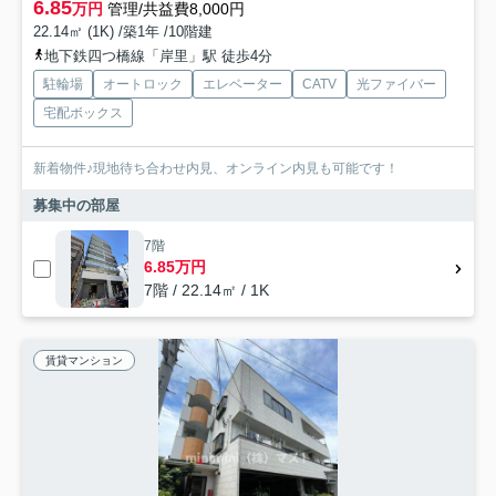
6.85
万円
管理/共益費8,000円
22.14㎡ (1K) /築1年 /10階建
地下鉄四つ橋線「岸里」駅 徒歩4分
駐輪場
オートロック
エレベーター
CATV
光ファイバー
宅配ボックス
新着物件♪現地待ち合わせ内見、オンライン内見も可能です！
募集中の部屋
7階
6.85万円
7階 / 22.14㎡ / 1K
賃貸マンション