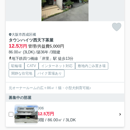
大阪市西成区橘
タウンハイツ西天下茶屋
12.5
万円
管理/共益費5,000円
86.00㎡ (3LDK) /築36年 /3階建
地下鉄四つ橋線「岸里」駅 徒歩13分
駐輪場
CATV
インターネット対応
敷地内ごみ置き場
閑静な住宅地
バイク置場あり
元オーナールームの広々86㎡！猫・小型犬飼育可能♪
募集中の部屋
306
12.5万円
3階 / 86.00㎡ / 3LDK