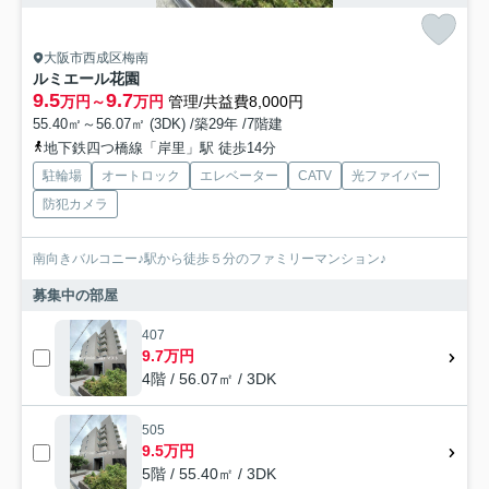
大阪市西成区梅南
ルミエール花園
9.5
9.7
万円～
万円
管理/共益費8,000円
55.40㎡～56.07㎡ (3DK) /築29年 /7階建
地下鉄四つ橋線「岸里」駅 徒歩14分
駐輪場
オートロック
エレベーター
CATV
光ファイバー
防犯カメラ
南向きバルコニー♪駅から徒歩５分のファミリーマンション♪
募集中の部屋
407
9.7万円
4階 / 56.07㎡ / 3DK
505
9.5万円
5階 / 55.40㎡ / 3DK