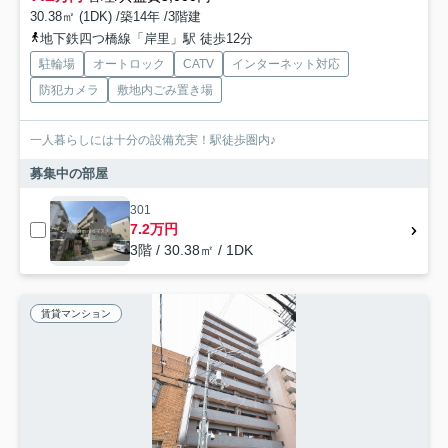
30.38㎡ (1DK) /築14年 /3階建
地下鉄四つ橋線「岸里」駅 徒歩12分
駐輪場
オートロック
CATV
インターネット対応
防犯カメラ
敷地内ごみ置き場
一人暮らしには十分の設備充実！駅徒歩圏内♪
募集中の部屋
301
7.2万円
3階 / 30.38㎡ / 1DK
賃貸マンション