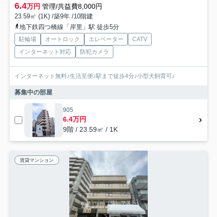
6.4
万円
管理/共益費8,000円
23.59㎡ (1K) /築9年 /10階建
地下鉄四つ橋線「岸里」駅 徒歩5分
駐輪場
オートロック
エレベーター
CATV
インターネット対応
防犯カメラ
インターネット無料♪生活至便♪駅まで徒歩4分♪小型犬飼育可♪
募集中の部屋
905
6.4万円
9階 / 23.59㎡ / 1K
賃貸マンション