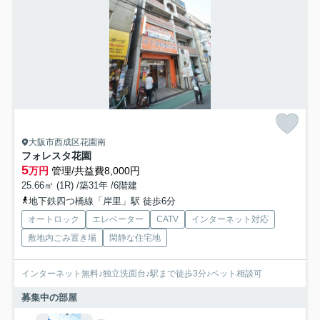
大阪市西成区花園南
フォレスタ花園
5
万円
管理/共益費8,000円
25.66㎡ (1R) /築31年 /6階建
地下鉄四つ橋線「岸里」駅 徒歩6分
オートロック
エレベーター
CATV
インターネット対応
敷地内ごみ置き場
閑静な住宅地
インターネット無料♪独立洗面台♪駅まで徒歩3分♪ペット相談可
募集中の部屋