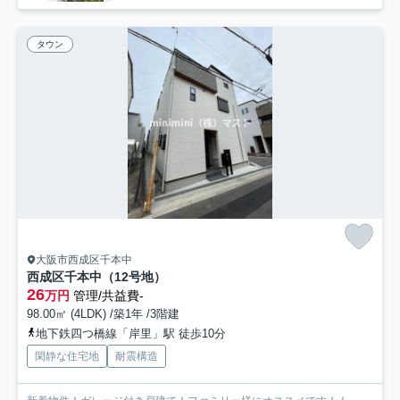
タウン
大阪市西成区千本中
西成区千本中（12号地）
26
万円
管理/共益費-
98.00㎡ (4LDK) /築1年 /3階建
地下鉄四つ橋線「岸里」駅 徒歩10分
閑静な住宅地
耐震構造