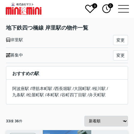
0
0
地下鉄四つ橋線 岸里駅の物件一覧
岸里駅
変更
募集中
変更
おすすめの駅
阿波座駅
/
堺筋本町駅
/
西長堀駅
/
大国町駅
/
桜川駅
/
九条駅
/
松屋町駅
/
本町駅
/
谷町四丁目駅
/
弁天町駅
33
棟
36
件