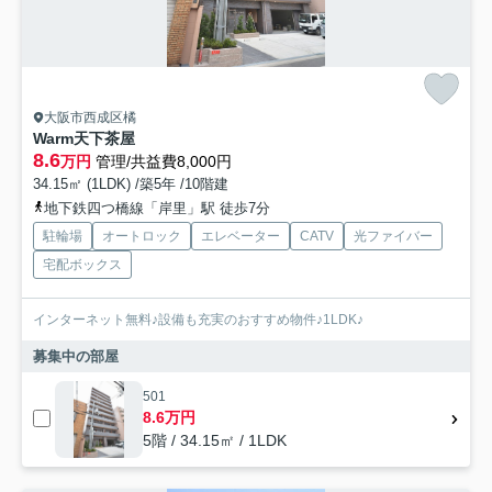
大阪市西成区橘
Warm天下茶屋
8.6
万円
管理/共益費8,000円
34.15㎡ (1LDK) /築5年 /10階建
地下鉄四つ橋線「岸里」駅 徒歩7分
駐輪場
オートロック
エレベーター
CATV
光ファイバー
宅配ボックス
インターネット無料♪設備も充実のおすすめ物件♪1LDK♪
募集中の部屋
501
8.6万円
5階 / 34.15㎡ / 1LDK