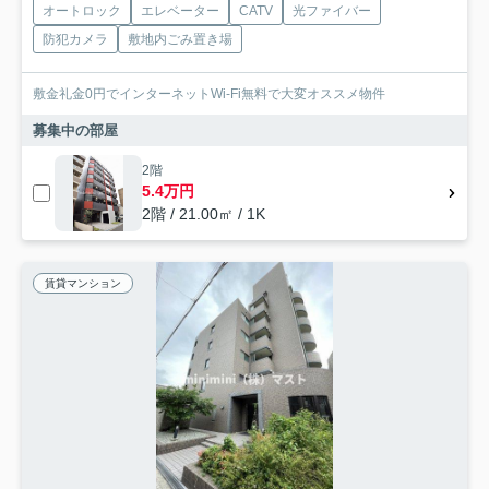
オートロック
エレベーター
CATV
光ファイバー
防犯カメラ
敷地内ごみ置き場
敷金礼金0円でインターネットWi-Fi無料で大変オススメ物件
募集中の部屋
2階
5.4万円
2階 / 21.00㎡ / 1K
賃貸マンション