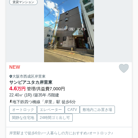
賃貸マンション
NEW
大阪市西成区岸里東
サンピアユタカ岸里東
4.6
万円
管理/共益費7,000円
22.40㎡ (1R) /築35年 /5階建
地下鉄四つ橋線「岸里」駅 徒歩6分
オートロック
エレベーター
CATV
敷地内ごみ置き場
閑静な住宅地
24時間ゴミ出し可
岸里駅まで徒歩6分♪一人暮らしの方におすすめ♪オートロック♪