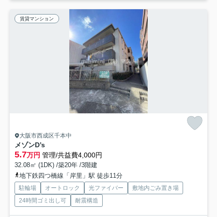
賃貸マンション
大阪市西成区千本中
メゾンD’s
5.7
万円
管理/共益費4,000円
32.08㎡ (1DK) /築20年 /3階建
地下鉄四つ橋線「岸里」駅 徒歩11分
駐輪場
オートロック
光ファイバー
敷地内ごみ置き場
24時間ゴミ出し可
耐震構造