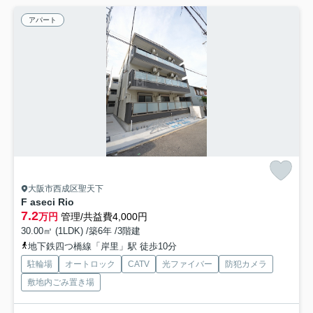
アパート
大阪市西成区聖天下
F aseci Rio
7.2
万円
管理/共益費4,000円
30.00㎡ (1LDK) /築6年 /3階建
地下鉄四つ橋線「岸里」駅 徒歩10分
駐輪場
オートロック
CATV
光ファイバー
防犯カメラ
敷地内ごみ置き場