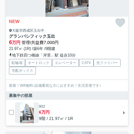
NEW
大阪市西成区玉出中
グランパシフィック玉出
6
万円
管理/共益費7,000円
21.97㎡ (1R) /築6年 /9階建
地下鉄四つ橋線「岸里」駅 徒歩10分
駐輪場
オートロック
エレベーター
CATV
光ファイバー
宅配ボックス
新着！Wifi無料♪設備重視な方におすすめ！生活至便です♪
募集中の部屋
902
6万円
9階 / 21.97㎡ / 1R