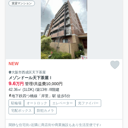
賃貸マンション
NEW
大阪市西成区天下茶屋
メゾンドール天下茶屋Ⅰ
9.6
万円
管理/共益費10,000円
42.36㎡ (1LDK) /築13年 /8階建
地下鉄四つ橋線「岸里」駅 徒歩5分
駐輪場
オートロック
エレベーター
光ファイバー
宅配ボックス
防犯カメラ
閑静な住宅街♪近隣に商店街や商業施設もあり生活至便です♪