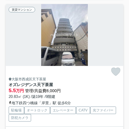
賃貸マンション
大阪市西成区天下茶屋
オズレジデンス天下茶屋
5.5
万円
管理/共益費8,000円
20.83㎡ (1K) /築19年 /9階建
地下鉄四つ橋線「岸里」駅 徒歩6分
駐輪場
オートロック
エレベーター
CATV
光ファイバー
防犯カメラ