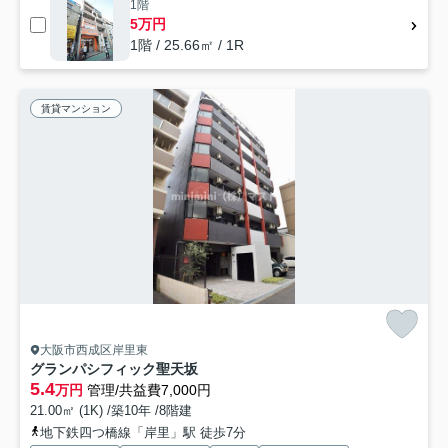
1階
5万円
1階 / 25.66㎡ / 1R
賃貸マンション
大阪市西成区岸里東
グランパシフィック聖天坂
5.4
万円
管理/共益費7,000円
21.00㎡ (1K) /築10年 /8階建
地下鉄四つ橋線「岸里」駅 徒歩7分