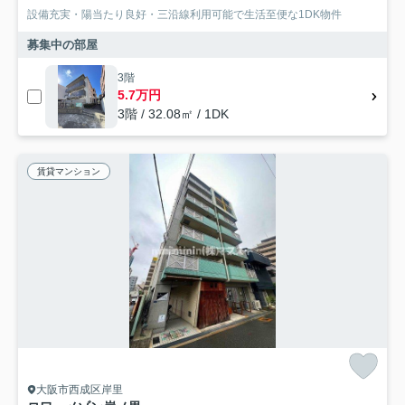
設備充実・陽当たり良好・三沿線利用可能で生活至便な1DK物件
募集中の部屋
3階
5.7万円
3階 / 32.08㎡ / 1DK
賃貸マンション
大阪市西成区岸里