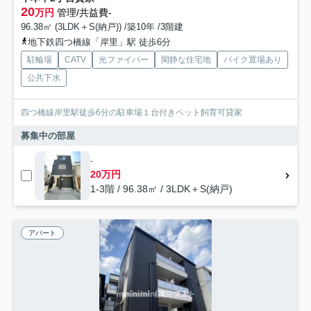
20
万円
管理/共益費-
96.38㎡ (3LDK＋S(納戸)) /築10年 /3階建
地下鉄四つ橋線「岸里」駅 徒歩6分
駐輪場
CATV
光ファイバー
閑静な住宅地
バイク置場あり
公共下水
四つ橋線岸里駅徒歩6分の駐車場１台付きペット飼育可貸家
募集中の部屋
-
20万円
1-3階 / 96.38㎡ / 3LDK＋S(納戸)
アパート