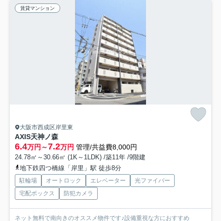
賃貸マンション
大阪市西成区岸里東
AXIS天神ノ森
6.4
7.2
万円～
万円
管理/共益費8,000円
24.78㎡～30.66㎡ (1K～1LDK) /築11年 /9階建
地下鉄四つ橋線「岸里」駅 徒歩8分
駐輪場
オートロック
エレベーター
光ファイバー
宅配ボックス
防犯カメラ
ネット無料で南向きのオススメ物件です♪設備重視な方におすすめ