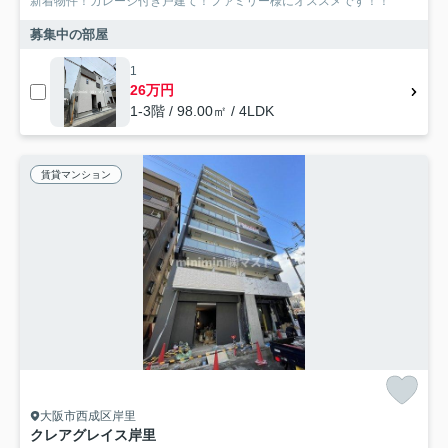
新着物件！ガレージ付き戸建て！ファミリー様にオススメです！！
募集中の部屋
1
26万円
1-3階 / 98.00㎡ / 4LDK
賃貸マンション
大阪市西成区岸里
クレアグレイス岸里