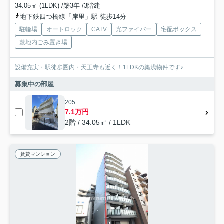
34.05㎡ (1LDK) /築3年 /3階建
地下鉄四つ橋線「岸里」駅 徒歩14分
駐輪場
オートロック
CATV
光ファイバー
宅配ボックス
敷地内ごみ置き場
設備充実・駅徒歩圏内・天王寺も近く！1LDKの築浅物件です♪
募集中の部屋
205
7.1万円
2階 / 34.05㎡ / 1LDK
賃貸マンション