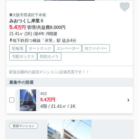
大阪市西成区千本南
みおつくし岸里Ⅱ
5.4
万円
管理/共益費8,000円
21.41㎡ (1K) /築4年 /9階建
地下鉄四つ橋線「岸里」駅 徒歩4分
駐輪場
オートロック
エレベーター
光ファイバー
宅配ボックス
防犯カメラ
駅徒歩圏内の築浅マンション♪設備充実です！！
募集中の部屋
402
5.4万円
4階 / 21.41㎡ / 1K
賃貸マンション