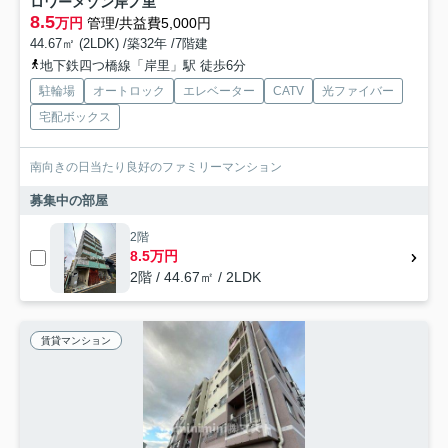
ロワーメゾン岸ノ里
8.5
万円
管理/共益費5,000円
44.67㎡ (2LDK) /築32年 /7階建
地下鉄四つ橋線「岸里」駅 徒歩6分
駐輪場
オートロック
エレベーター
CATV
光ファイバー
宅配ボックス
南向きの日当たり良好のファミリーマンション
募集中の部屋
2階
8.5万円
2階 / 44.67㎡ / 2LDK
賃貸マンション