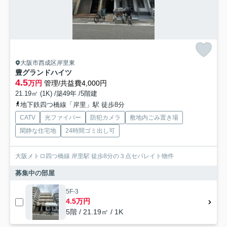
大阪市西成区岸里東
豊グランドハイツ
4.5
万円
管理/共益費4,000円
21.19㎡ (1K) /築49年 /5階建
地下鉄四つ橋線「岸里」駅 徒歩8分
CATV
光ファイバー
防犯カメラ
敷地内ごみ置き場
閑静な住宅地
24時間ゴミ出し可
大阪メトロ四つ橋線 岸里駅 徒歩8分の３点セパレイト物件
募集中の部屋
5F-3
4.5万円
5階 / 21.19㎡ / 1K