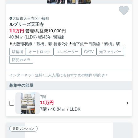
大阪市天王寺区小橋町
ルプリーズ天王寺
11
万円
管理/共益費10,000円
40.84㎡ (1LDK) /築43年 /9階建
大阪環状線「鶴橋」駅 徒歩2分
地下鉄千日前線「鶴橋」駅 徒歩2分
駐輪場
オートロック
エレベーター
CATV
光ファイバー
防犯カメラ
インターネット無料♪二人入居にもおすすめの物件♪南向き♪
募集中の部屋
7階
11万円
7階 / 40.84㎡ / 1LDK
賃貸マンション