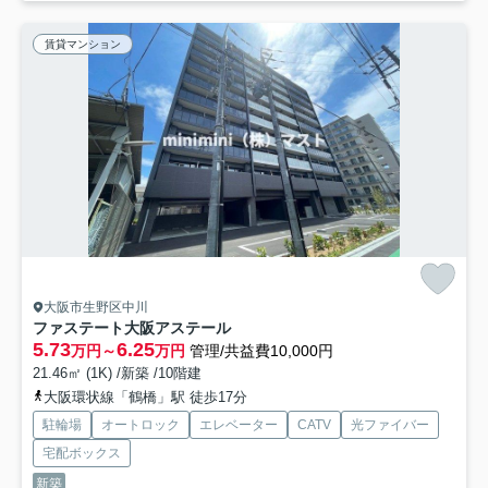
賃貸マンション
大阪市生野区中川
ファステート大阪アステール
5.73
6.25
万円～
万円
管理/共益費10,000円
21.46㎡ (1K) /新築 /10階建
大阪環状線「鶴橋」駅 徒歩17分
駐輪場
オートロック
エレベーター
CATV
光ファイバー
宅配ボックス
新築