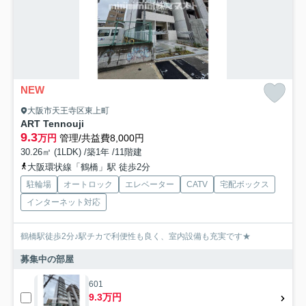
NEW
大阪市天王寺区東上町
ART Tennouji
9.3
万円
管理/共益費8,000円
30.26㎡ (1LDK) /築1年 /11階建
大阪環状線「鶴橋」駅 徒歩2分
駐輪場
オートロック
エレベーター
CATV
宅配ボックス
インターネット対応
鶴橋駅徒歩2分♪駅チカで利便性も良く、室内設備も充実です★
募集中の部屋
601
9.3万円