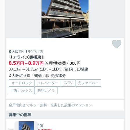
大阪市生野区中川西
リアライズ鶴橋東Ⅱ
8.5
8.9
万円～
万円
管理/共益費7,000円
30.13㎡～31.71㎡ (1DK～1LDK) /築1年 /10階建
大阪環状線「鶴橋」駅 徒歩10分
オートロック
エレベーター
CATV
光ファイバー
宅配ボックス
防犯カメラ
全戸南向きでネット無料・充実した設備のマンション
募集中の部屋
4階