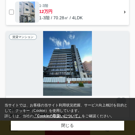
1-3階
12万円
1-3階 / 70.28㎡ / 4LDK
賃貸マンション
当サイトでは、お客様の当サイト利用状況把握、サービス向上検討を目的と
大阪市東成区東小橋
して、クッキー（Cookie）を使用しています。
スワンズシティ大阪フルーア
詳しくは、当社の
「Cookieの取扱いについて」
をご確認ください。
7.16
9.66
万円～
万円
管理/共益費5,400円～7,400円
閉じる
検索条件を変更
まとめてお問い合わせ
メール
来店予約
電話
23.37㎡～31.88㎡ (1K～1LDK) /築1年 /11階建
地下鉄千日前線「鶴橋」駅 徒歩9分