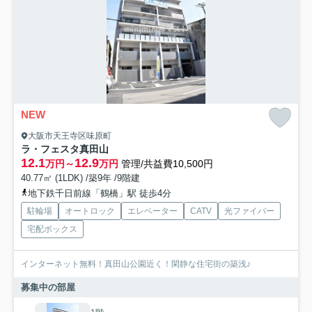
NEW
大阪市天王寺区味原町
ラ・フェスタ真田山
12.1
12.9
万円～
万円
管理/共益費10,500円
40.77㎡ (1LDK) /築9年 /9階建
地下鉄千日前線「鶴橋」駅 徒歩4分
駐輪場
オートロック
エレベーター
CATV
光ファイバー
宅配ボックス
インターネット無料！真田山公園近く！閑静な住宅街の築浅♪
募集中の部屋