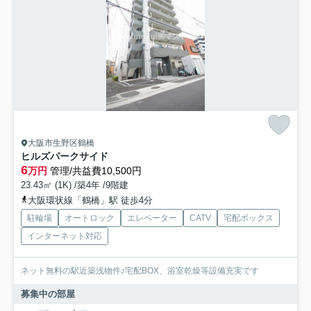
大阪市生野区鶴橋
ヒルズパークサイド
6
万円
管理/共益費10,500円
23.43㎡ (1K) /築4年 /9階建
大阪環状線「鶴橋」駅 徒歩4分
駐輪場
オートロック
エレベーター
CATV
宅配ボックス
インターネット対応
ネット無料の駅近築浅物件♪宅配BOX、浴室乾燥等設備充実です
募集中の部屋