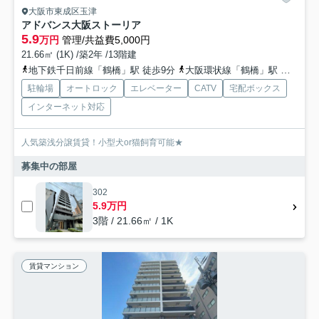
大阪市東成区玉津
アドバンス大阪ストーリア
5.9
万円
管理/共益費5,000円
21.66㎡ (1K) /築2年 /13階建
地下鉄千日前線「鶴橋」駅 徒歩9分
大阪環状線「鶴橋」駅 徒歩9分
駐輪場
オートロック
エレベーター
CATV
宅配ボックス
インターネット対応
人気築浅分譲賃貸！小型犬or猫飼育可能★
募集中の部屋
302
5.9万円
3階 / 21.66㎡ / 1K
賃貸マンション