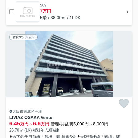
509
7万円
5階 / 38.00㎡ / 1LDK
賃貸マンション
大阪市東成区玉津
LIVIAZ OSAKA Verite
6.45
6.6
万円～
万円
管理/共益費5,000円～8,000円
23.70㎡ (1K) /築1年 /10階建
地下鉄千日前線「鶴橋」駅 徒歩6分
大阪環状線「鶴橋」駅 徒歩7分