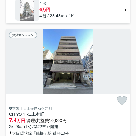
403
6万円
4階 / 23.43㎡ / 1K
賃貸マンション
大阪市天王寺区石ケ辻町
CITYSPIRE上本町
7.4
万円
管理/共益費10,000円
25.28㎡ (1K) /築22年 /7階建
大阪環状線「鶴橋」駅 徒歩10分