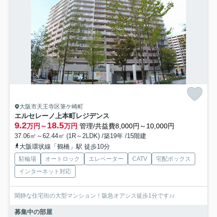
大阪市天王寺区筆ケ崎町
エルセレーノ上本町レジデンス
9.2
18.5
万円～
万円
管理/共益費8,000円～10,000円
37.06㎡～62.44㎡ (1R～2LDK) /築19年 /15階建
大阪環状線「鶴橋」駅 徒歩10分
駐輪場
オートロック
エレベーター
CATV
宅配ボックス
インターネット対応
閑静な住宅街の大型マンション！阪急オアシス徒歩1分です♪♪
募集中の部屋