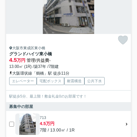
大阪市東成区東小橋
グランドハイツ東小橋
4.5
万円
管理/共益費-
13.00㎡ (1R) /築37年 /7階建
大阪環状線「鶴橋」駅 徒歩11分
エレベーター
宅配ボックス
耐震構造
公共下水
駅徒歩5分、最上階！敷金礼金0のお部屋です！
募集中の部屋
713
4.5万円
7階 / 13.00㎡ / 1R