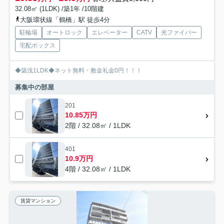
32.08㎡ (1LDK) /築1年 /10階建
大阪環状線「鶴橋」駅 徒歩4分
駐輪場
オートロック
エレベーター
CATV
光ファイバー
宅配ボックス
◆築浅1LDK◆ネット無料・敷金礼金0円！！！
募集中の部屋
201
10.85万円
2階 / 32.08㎡ / 1LDK
401
10.9万円
4階 / 32.08㎡ / 1LDK
賃貸マンション