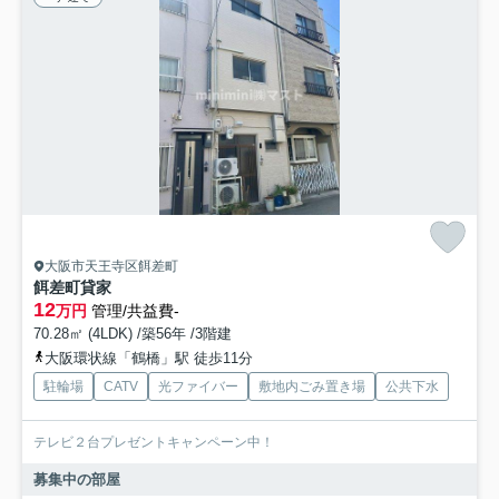
大阪市天王寺区餌差町
餌差町貸家
12
万円
管理/共益費-
70.28㎡ (4LDK) /築56年 /3階建
大阪環状線「鶴橋」駅 徒歩11分
駐輪場
CATV
光ファイバー
敷地内ごみ置き場
公共下水
テレビ２台プレゼントキャンペーン中！
募集中の部屋