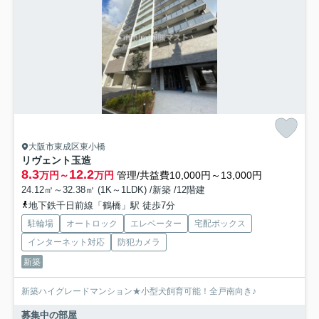
大阪市東成区東小橋
リヴェント玉造
8.3
12.2
万円～
万円
管理/共益費10,000円～13,000円
24.12㎡～32.38㎡ (1K～1LDK) /新築 /12階建
地下鉄千日前線「鶴橋」駅 徒歩7分
駐輪場
オートロック
エレベーター
宅配ボックス
インターネット対応
防犯カメラ
新築
新築ハイグレードマンション★小型犬飼育可能！全戸南向き♪
募集中の部屋