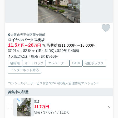
大阪市天王寺区筆ケ崎町
ロイヤルパークス桃坂
11.5
26
万円～
万円
管理/共益費11,000円～15,000円
37.07㎡～82.84㎡ (1R～3LDK) /築19年 /14階建
大阪環状線「鶴橋」駅 徒歩8分
駐輪場
オートロック
エレベーター
CATV
宅配ボックス
インターネット対応
コンシェルジュサービス付きで24時間有人管理体制マンション♪
募集中の部屋
511
11.7万円
5階 / 37.07㎡ / 1LDK