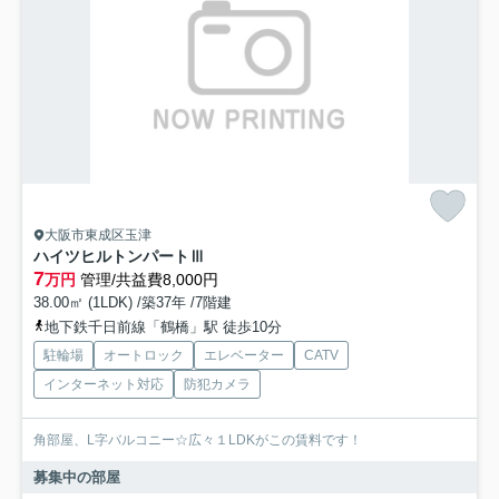
大阪市東成区玉津
ハイツヒルトンパートⅢ
7
万円
管理/共益費8,000円
38.00㎡ (1LDK) /築37年 /7階建
地下鉄千日前線「鶴橋」駅 徒歩10分
駐輪場
オートロック
エレベーター
CATV
インターネット対応
防犯カメラ
角部屋、L字バルコニー☆広々１LDKがこの賃料です！
募集中の部屋