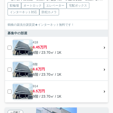
駐輪場
オートロック
エレベーター
宅配ボックス
インターネット対応
防犯カメラ
鶴橋の築浅分譲賃貸★インターネット無料です！
募集中の部屋
418
6.45万円
4階 / 23.70㎡ / 1K
6階
6.6万円
6階 / 23.70㎡ / 1K
914
6.5万円
9階 / 23.70㎡ / 1K
一戸建て