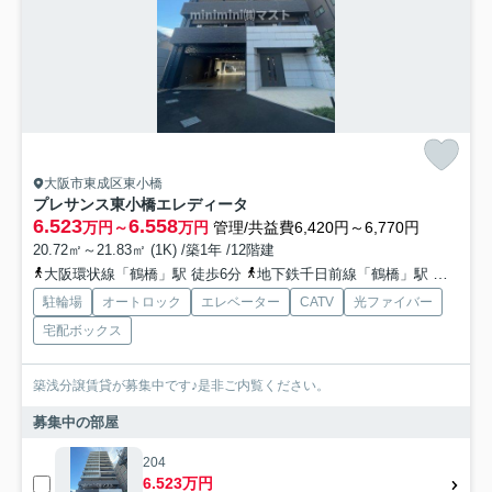
大阪市東成区東小橋
プレサンス東小橋エレディータ
6.523
6.558
万円～
万円
管理/共益費6,420円～6,770円
20.72㎡～21.83㎡ (1K) /築1年 /12階建
大阪環状線「鶴橋」駅 徒歩6分
地下鉄千日前線「鶴橋」駅 徒歩6分
駐輪場
オートロック
エレベーター
CATV
光ファイバー
宅配ボックス
築浅分譲賃貸が募集中です♪是非ご内覧ください。
募集中の部屋
204
6.523万円