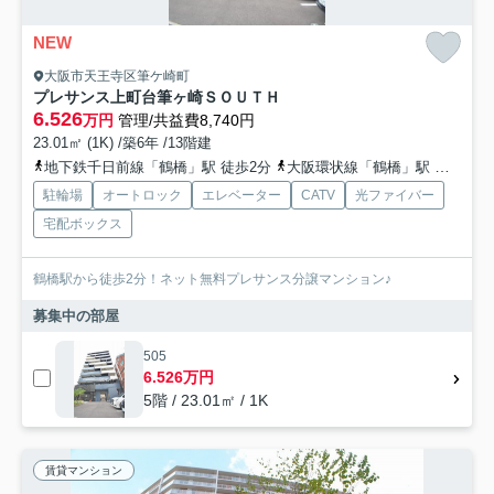
NEW
大阪市天王寺区筆ケ崎町
プレサンス上町台筆ヶ崎ＳＯＵＴＨ
6.526
万円
管理/共益費8,740円
23.01㎡ (1K) /築6年 /13階建
地下鉄千日前線「鶴橋」駅 徒歩2分
大阪環状線「鶴橋」駅 徒歩5分
駐輪場
オートロック
エレベーター
CATV
光ファイバー
宅配ボックス
鶴橋駅から徒歩2分！ネット無料プレサンス分譲マンション♪
募集中の部屋
505
6.526万円
5階 / 23.01㎡ / 1K
賃貸マンション