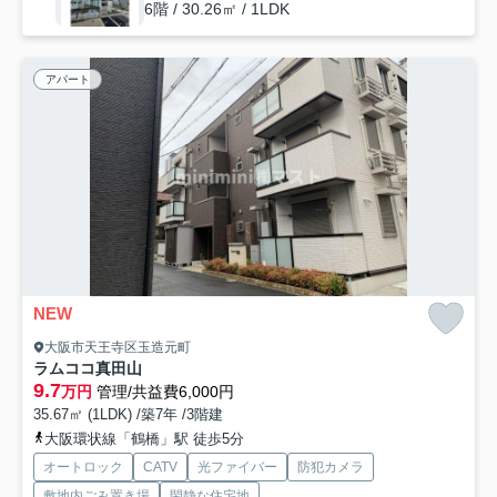
6階 / 30.26㎡ / 1LDK
アパート
NEW
大阪市天王寺区玉造元町
ラムココ真田山
9.7
万円
管理/共益費6,000円
35.67㎡ (1LDK) /築7年 /3階建
大阪環状線「鶴橋」駅 徒歩5分
オートロック
CATV
光ファイバー
防犯カメラ
敷地内ごみ置き場
閑静な住宅地