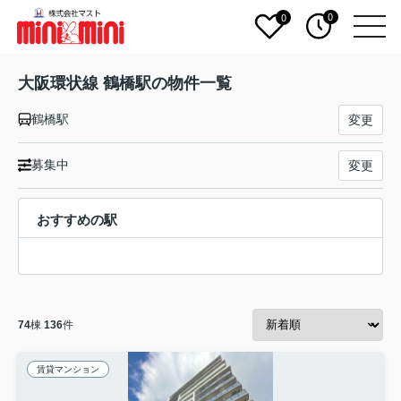
0
0
大阪環状線 鶴橋駅の物件一覧
鶴橋駅
変更
募集中
変更
おすすめの駅
74
棟
136
件
賃貸マンション