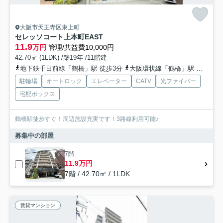
大阪市天王寺区東上町
セレッソコート上本町EAST
11.9
万円
管理/共益費10,000円
42.70㎡ (1LDK) /築19年 /11階建
地下鉄千日前線「鶴橋」駅 徒歩3分
大阪環状線「鶴橋」駅 徒歩3分
駐輪場
オートロック
エレベーター
CATV
光ファイバー
宅配ボックス
鶴橋駅徒歩すぐ！周辺施設充実です！3路線利用可能♪
募集中の部屋
7階
11.9万円
7階 / 42.70㎡ / 1LDK
賃貸マンション